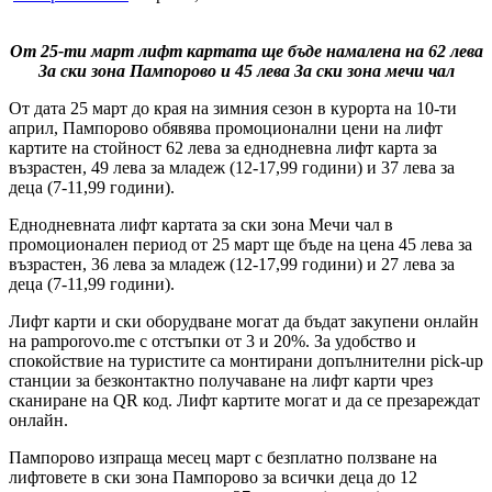
От 25-ти март лифт картата ще бъде намалена на 62 лева
За ски зона Пампорово и 45 лева За ски зона мечи чал
От дата 25 март до края на зимния сезон в курорта на 10-ти
април, Пампорово обявява промоционални цени на лифт
картите на стойност 62 лева за еднодневна лифт карта за
възрастен, 49 лева за младеж (12-17,99 години) и 37 лева за
деца (7-11,99 години).
Еднодневната лифт картата за ски зона Мечи чал в
промоционален период от 25 март ще бъде на цена 45 лева за
възрастен, 36 лева за младеж (12-17,99 години) и 27 лева за
деца (7-11,99 години).
Лифт карти и ски оборудване могат да бъдат закупени онлайн
на pamporovo.me с отстъпки от 3 и 20%. За удобство и
спокойствие на туристите са монтирани допълнителни pick-up
станции за безконтактно получаване на лифт карти чрез
сканиране на QR код. Лифт картите могат и да се презареждат
онлайн.
Пампорово изпраща месец март с безплатно ползване на
лифтовете в ски зона Пампорово за всички деца до 12