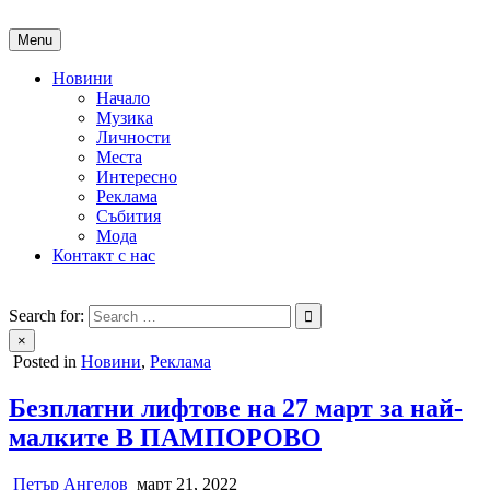
Skip
to
Menu
content
Новини
Начало
Музика
Личности
Места
Интересно
Реклама
Събития
Мода
Контакт с нас
People of Bulgaria
За хората на България
Search for:
×
Posted in
Новини
,
Реклама
Безплатни лифтове на 27 март за най-
малките В ПАМПОРОВО
Петър Ангелов
март 21, 2022