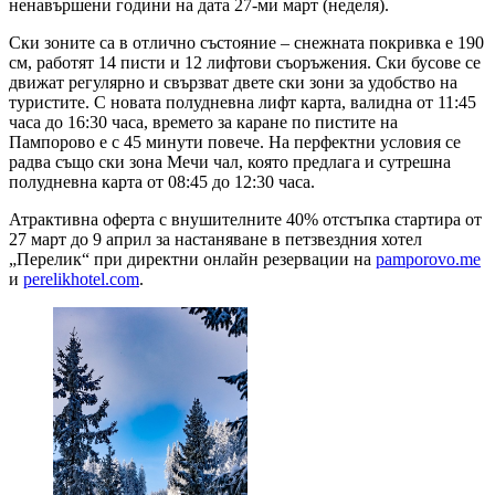
ненавършени години на дата 27-ми март (неделя).
Ски зоните са в отлично състояние – снежната покривка е 190
см, работят 14 писти и 12 лифтови съоръжения. Ски бусове се
движат регулярно и свързват двете ски зони за удобство на
туристите. С новата полудневна лифт карта, валидна от 11:45
часа до 16:30 часа, времето за каране по пистите на
Пампорово е с 45 минути повече. На перфектни условия се
радва също ски зона Мечи чал, която предлага и сутрешна
полудневна карта от 08:45 до 12:30 часа.
Атрактивна оферта с внушителните 40% отстъпка стартира от
27 март до 9 април за настаняване в петзвездния хотел
„Перелик“ при директни онлайн резервации на
pamporovo.me
и
perelikhotel.com
.