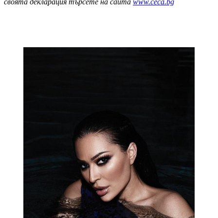
своята декларация търсете на сайта
www.ceca.bg