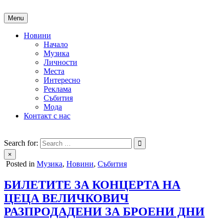
Skip
to
Menu
content
Новини
Начало
Музика
Личности
Места
Интересно
Реклама
Събития
Мода
Контакт с нас
People of Bulgaria
За хората на България
Search for:
×
Posted in
Музика
,
Новини
,
Събития
БИЛЕТИТЕ ЗА КОНЦЕРТА НА
ЦЕЦА ВЕЛИЧКОВИЧ
РАЗПРОДАДЕНИ ЗА БРОЕНИ ДНИ