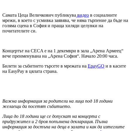
Самата Цеца Величкович публикува
видео
в социалните
мрежи, в което с усмивка заявява, че няма търпение да бъде на
голяма сцена в София и праща хиляди целувки на
почитателите си.
Концертът на CECA е на 1 декември в зала „Арена Армеец“
вече преименувана на „Арена София“. Начало 20:00 часа.
Билети за събитието търсете в мрежата на
EpayGO
и в касите
на EasyPay в цялата страна.
Важна информация за родители на лица под 18 години
желаещи да посетят събитието.
Лица до 18 години ще се допускат на
концерта с
придружител и 2 броя
попълнена декларация
. Пълна
информация за достъпа на деца в залата и как да изтеглите