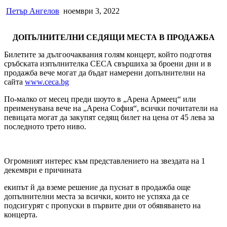
Петър Ангелов
ноември 3, 2022
ДОПЪЛНИТЕЛНИ СЕДЯЩИ МЕСТА В ПРОДАЖБА
Билетите за дългоочаквания голям концерт, който подготвя
сръбската изпълнителка CECA свършиха за броени дни и в
продажба вече могат да бъдат намерени допълнителни на
сайта
www.ceca.bg
По-малко от месец преди шоуто в „Арена Армеец“ или
преименувана вече на „Арена София“, всички почитатели на
певицата могат да закупят седящ билет на цена от 45 лева за
последното трето ниво.
Огромният интерес към представлението на звездата на 1
декември е причината
екипът й да вземе решение да пуснат в продажба още
допълнителни места за всички, които не успяха да се
подсигурят с пропуски в първите дни от обявяването на
концерта.