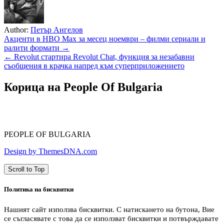
Author:
Петър Ангелов
Навигация
Акценти в HBO Max за месец ноември – филми сериали и
ралити формати →
← Revolut стартира Revolut Chat, функция за незабавни
съобщения в крачка напред към суперприложението
Корица на People Of Bulgaria
PEOPLE OF BULGARIA
Design by ThemesDNA.com
Scroll to Top
Политика на бисквитки
Нашият сайт използва бисквитки. С натискането на бутона, Вие
се съгласявате с това да се използват бисквитки и потвърждавате