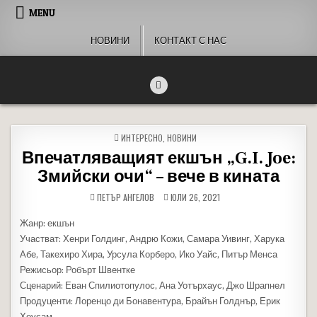
Skip to content
MENU
НОВИНИ
КОНТАКТ С НАС
People of Bulgaria
За хората на България
POSTED IN
ИНТЕРЕСНО
,
НОВИНИ
Впечатляващият екшън „G.I. Joe:
Змийски очи“ – вече в кината
ПЕТЪР АНГЕЛОВ
ЮЛИ 26, 2021
Жанр: екшън
Участват: Хенри Голдинг, Андрю Кожи, Самара Уивинг, Харука
Абе, Такехиро Хира, Урсула Корберо, Ико Уайс, Питър Менса
Режисьор: Робърт Швентке
Сценарий: Еван Спилиотопулос, Ана Уотърхаус, Джо Шрапнел
Продуценти: Лоренцо ди Бонавентура, Брайън Голднър, Ерик
Хоусам