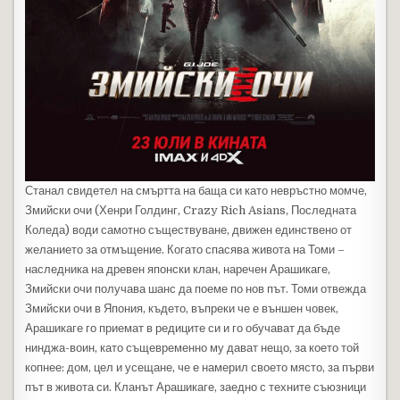
Станал свидетел на смъртта на баща си като невръстно момче,
Змийски очи (Хенри Голдинг, Crazy Rich Asians, Последната
Коледа) води самотно съществуване, движен единствено от
желанието за отмъщение. Когато спасява живота на Томи –
наследника на древен японски клан, наречен Арашикаге,
Змийски очи получава шанс да поеме по нов път. Томи отвежда
Змийски очи в Япония, където, въпреки че е външен човек,
Арашикаге го приемат в редиците си и го обучават да бъде
нинджа-воин, като същевременно му дават нещо, за което той
копнее: дом, цел и усещане, че е намерил своето място, за първи
път в живота си. Кланът Арашикаге, заедно с техните съюзници