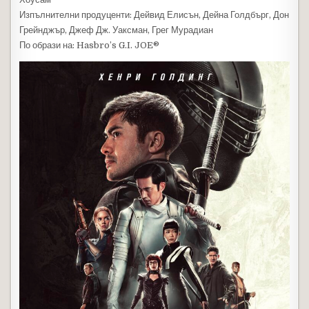
Изпълнителни продуценти: Дейвид Елисън, Дейна Голдбърг, Дон
Грейнджър, Джеф Дж. Уаксман, Грег Мурадиан
По образи на: Hasbro’s G.I. JOE®