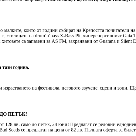
по-малките, които от години събират на Крепостта почитатели н
1 г., столицата на drum’n’bass X-Bass Pit, хиперенергичният Gaia
хитовете са запазени за AS FM, захранвани от Guarana и Silent D
 тази година.
 израстването на фестивала, неговото звучене, сцени и зони. Ще
ДО ПЕТЪК!
 128 лв. само до петък, 24 юни! Предлагат се редовни еднодневни
Bad Seeds се предлагат на цена от 82 лв. Пълната оферта за биле