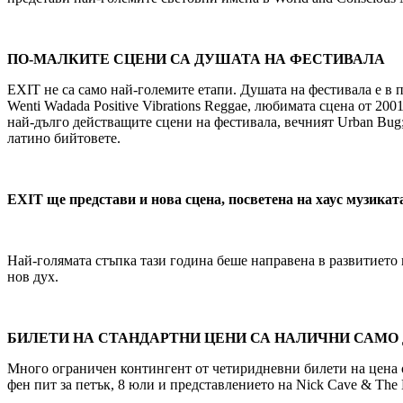
ПО-МАЛКИТЕ СЦЕНИ СА ДУШАТА НА ФЕСТИВАЛА
EXIT не са само най-големите етапи. Душата на фестивала е в 
Wenti Wadada Positive Vibrations Reggae, любимата сцена от 200
най-дълго действащите сцени на фестивала, вечният Urban Bug; 
латино бийтовете.
EXIT ще представи и нова сцена, посветена на хаус музиката
Най-голямата стъпка тази година беше направена в развитието и
нов дух.
БИЛЕТИ НА СТАНДАРТНИ ЦЕНИ СА НАЛИЧНИ САМО 
Много ограничен контингент от четиридневни билети на цена от
фен пит за петък, 8 юли и представлението на Nick Cave & The 