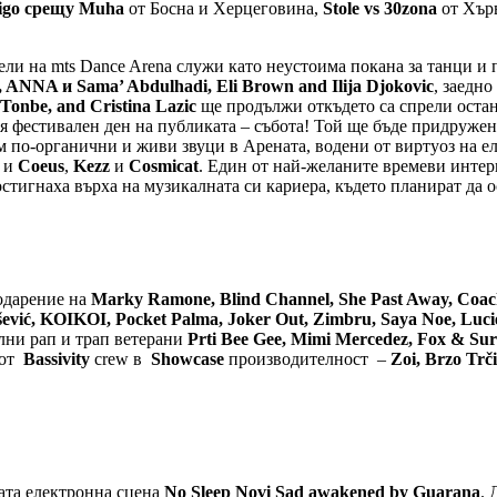
ndigo срещу Muha
от Босна и Херцеговина,
Stole vs 30zona
от Хър
ли на mts Dance Arena служи като неустоима покана за танци и п
, ANNA и Sama’ Abdulhadi, Eli Brown and Ilija Djokovic
, заедно
 Tonbe, and Cristina Lazic
ще продължи откъдето са спрели остан
ия фестивален ден на публиката – събота! Той ще бъде придруже
ъм по-органични и живи звуци в Арената, водени от виртуоз на 
 и
Coeus
,
Kezz
и
Cosmicat
. Един от най-желаните времеви интер
тигнаха върха на музикалната си кариера, където планират да о
годарение на
Marky Ramone, Blind Channel, She Past Away, Coach P
ević, KOIKOI, Pocket Palma, Joker Out, Zimbru, Saya Noe, Lucie A
лни рап и трап ветерани
Prti Bee Gee, Mimi Mercedez, Fox & Sur
 от
Bassivity
crew в
Showcase
производителност –
Zoi, Brzo Trč
ата електронна сцена
No Sleep Novi Sad
awakened by Guarana
. 