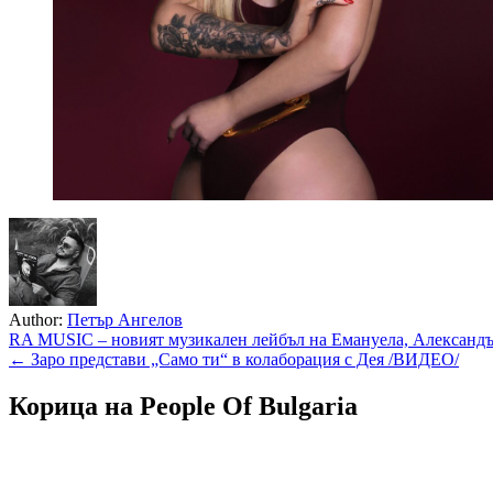
Author:
Петър Ангелов
Навигация
RA MUSIC – новият музикален лейбъл на Емануела, Александ
← Заро представи „Само ти“ в колаборация с Дея /ВИДЕО/
Корица на People Of Bulgaria