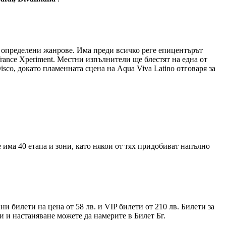
а определени жанрове. Има преди всичко реге епицентърът
 Trance Xperiment. Местни изпълнители ще блестят на една от
isco, докато пламенната сцена на Aqua Viva Latino отговаря за
 има 40 етапа и зони, като някои от тях придобиват напълно
 билети на цена от 58 лв. и VIP билети от 210 лв. Билети за
ти и настаняване можете да намерите в Билет Бг.