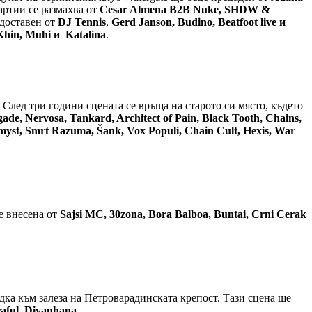
ртии се размахва от
Cesar Almena B2B Nuke, SHDW &
доставен от
DJ Tennis
,
Gerd Janson, Budino, Beatfoot live и
 Khin, Muhi и Katalina
.
След три години сцената се връща на старото си място, където
de, Nervosa, Tankard, Architect of Pain, Black Tooth, Chains,
emyst, Smrt Razuma, Šank, Vox Populi, Chain Cult, Hexis, War
е внесена от
Sajsi MC, 30zona, Bora Balboa, Buntai, Crni Cerak
едка към залеза на Петроварадинската крепост. Тази сцена ще
aful, Divanhana
.