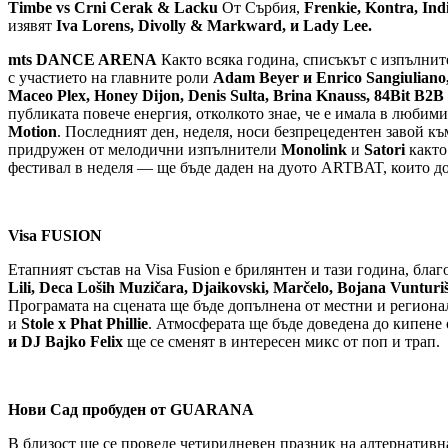
Timbe vs Crni Cerak & Lacku
От Сърбия,
Frenkie, Kontra, I
изявят
Iva Lorens, Divolly & Markward, и Lady Lee.
mts DANCE ARENA
Както всяка година, списъкът с изпълните
с участието на главните роли
Adam Beyer и Enrico Sangiuliano
Maceo Plex, Honey Dijon, Denis Sulta, Brina Knauss, 84Bit B2B
публиката повече енергия, отколкото знае, че е имала в любим
Motion
. Последният ден, неделя, носи безпрецедентен завой к
придружен от мелодични изпълнители
Monolink
и
Satori
както
фестивал в неделя — ще бъде даден на дуото ARTBAT, които дос
Visa FUSION
Етапният състав на Visa Fusion е брилянтен и тази година, бла
Lili, Deca Loših Muzičara, Djaikovski, Marčelo, Bojana Vunturiš
Програмата на сцената ще бъде допълнена от местни и региона
и
Stole x Phat Phillie
. Атмосферата ще бъде доведена до кипене
и DJ Bajko Felix
ще се сменят в интересен микс от поп и трап.
Нови Сад пробуден от GUARANA
В близост ще се проведе четиридневен празник на алтернативн