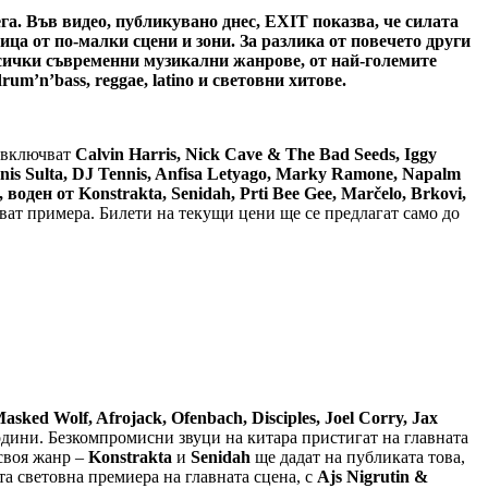
га. Във видео, публикувано днес, EXIT показва, че силата
ица от по-малки сцени и зони. За разлика от повечето други
сички съвременни музикални жанрове, от най-големите
drum’n’bass, reggae, latino и световни хитове.
и включват
Calvin Harris, Nick Cave & The Bad Seeds, Iggy
enis Sulta, DJ Tennis, Anfisa Letyago, Marky Ramone, Napalm
воден от Konstrakta, Senidah, Prti Bee Gee, Marčelo, Brkovi,
дват примера. Билети на текущи цени ще се предлагат само до
asked Wolf, Afrojack, Ofenbach, Disciples, Joel Corry, Jax
години. Безкомпромисни звуци на китара пристигат на главната
своя жанр –
Konstrakta
и
Senidah
ще дадат на публиката това,
та световна премиера на главната сцена, с
Ajs Nigrutin &