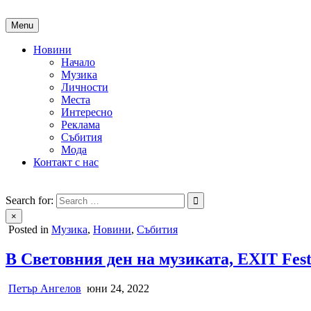
Skip
to
Menu
content
Новини
Начало
Музика
Личности
Места
Интересно
Реклама
Събития
Мода
Контакт с нас
People of Bulgaria
За хората на България
Search for:
×
Posted in
Музика
,
Новини
,
Събития
В Световния ден на музиката, EXIT Fest
Петър Ангелов
юни 24, 2022