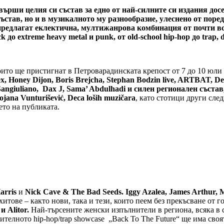
ърши целия си състав за едно от най-силните си издания досе
ъстав, но и в музикалното му разнообразие, улеснено от поред
предлагат еклектична, мултижанрова комбинация от почти в
k до extreme heavy metal и punk, от old-school hip-hop до trap, 
които ще пристигнат в Петроварадинската крепост от 7 до 10 юл
x, Honey Dijon, Boris Brejcha, Stephan Bodzin live, ARTBAT, D
angiuliano, Dax J, Sama’ Abdulhadi и силен регионален състав, 
 Bojana Vunturišević, Deca loših muzičara
, като стотици други сле
ето на публиката.
arris
и
Nick Cave & The Bad Seeds. Iggy Azalea,
James Arthur, M
итове – както нови, така и тези, които пеем без прекъсване от 
и Alitor.
Най-търсените женски изпълнители в региона, всяка в 
телното hip-hop/trap showcase „Back To The Future“ ще има своя