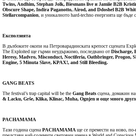
Twins, Andhim, Stephan Jolk, Biesmans live и Jamiie B2B Kristi
Obscure Shape, Indira Paganotto, Airod,
and Ddoshel B2B Whiteg
Stellarcompanion
, и уникалното hard-techno енергията ще бъде
Ексползията
В дълбоките окопи на Петроварадинската крепост сцената Explo
The Exploited ще гърми неудържимо, последвано от
Discharge, 
Heresy, Madvro, Misconduct, Noctiferia, Oathbringer, Progon, 
Engine, 5 Minuta Slave, KPAX!, and Still Bleeding.
GANG BEATS
The festival’s trap capital will be the
Gang Beats
сцена, домакин на
& Lacku, Grše, Klika, Klinac, Muha,
Ognjen и още много друг
PACHAMAMA
Тази година сцена
PACHAMAMA
ще се премести на ново, по-
представи най-големите световни имена в World and Conscious