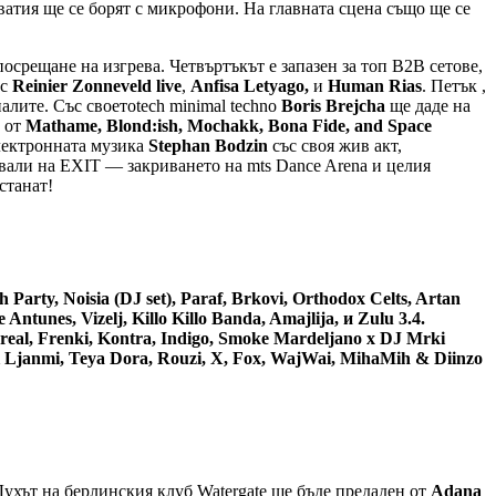
ватия ще се борят с микрофони. На главната сцена също ще се
осрещане на изгрева. Четвъртъкът е запазен за топ B2B сетове,
 с
Reinier Zonneveld live
,
Anfisa Letyago,
и
Human Rias
. Петък ,
алите. Със своетоtech minimal techno
Boris Brejcha
ще даде на
н от
Mathame, Blond:ish, Mochakk, Bona Fide, and Space
електронната музика
Stephan Bodzin
със своя жив акт,
вали на EXIT — закриването на mts Dance Arena и целия
станат!
arty, Noisia (DJ set), Paraf, Brkovi, Orthodox Celts, Artan
ntunes, Vizelj, Killo Killo Banda, Amajlija, и Zulu 3.4.
real, Frenki, Kontra, Indigo, Smoke Mardeljano x DJ Mrki
i Ljanmi, Teya Dora, Rouzi, X, Fox, WajWai, MihaMih & Diinzo
Духът на берлинския клуб Watergate ще бъде предаден от
Adana