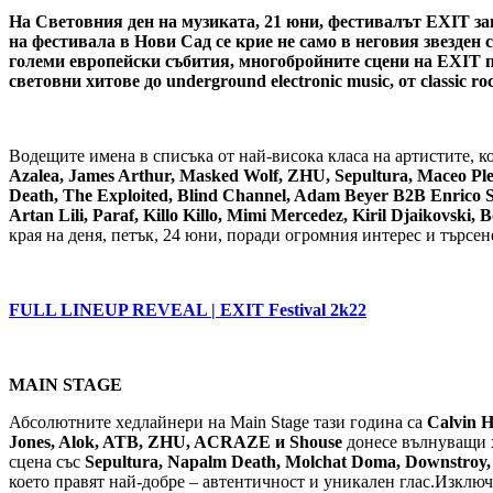
На Световния ден на музиката, 21 юни, фестивалът EXIT зав
на фестивала в Нови Сад се крие не само в неговия звезден с
големи европейски събития, многобройните сцени на EXIT 
световни хитове до underground electronic music, от classic roc
Водещите имена в списъка от най-висока класа на артистите, 
Azalea, James Arthur, Masked Wolf, ZHU, Sepultura, Maceo Ple
Death, The Exploited, Blind Channel, Adam Beyer B2B Enrico S
Artan Lili, Paraf, Killo Killo, Mimi Mercedez, Kiril Djaikovski,
края на деня, петък, 24 юни, поради огромния интерес и търсен
FULL LINEUP REVEAL | EXIT Festival 2k22
MAIN STAGE
Абсолютните хедлайнери на Main Stage тази година са
Calvin H
Jones, Alok, ATB, ZHU, ACRAZE и Shouse
донесе вълнуващи х
сцена със
Sepultura, Napalm Death,
Molchat Doma, Downstroy, 
което правят най-добре – автентичност и уникален глас.Изключи