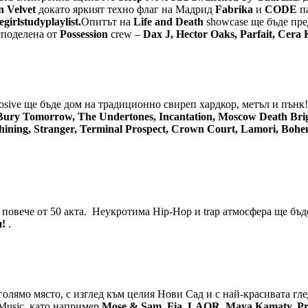
n Velvet
докато яркият техно флаг на Мадрид
Fabrika
и
CODE
па
irlstudyplaylist.
Опитът на
Life and Death
showcase ще бъде пре
 споделена от
Possession
crew –
Dax J, Hector Oaks, Parfait, Cera
sive ще бъде дом на традиционно свиреп хардкор, метъл и пънк! 
Bury Tomorrow, The Undertones, Incantation, Moscow Death Briga
Shining, Stranger, Terminal Prospect, Crown Court, Lamori, Boh
 повече от 50 акта. Неукротима Hip-Hop и trap атмосфера ще бъд
и!
.
голямо място, с изглед към целия Нови Сад и с най-красивата гл
 Music, като например
Mose & Sam, Fia, LAOR, Maya Kamaty, Pr