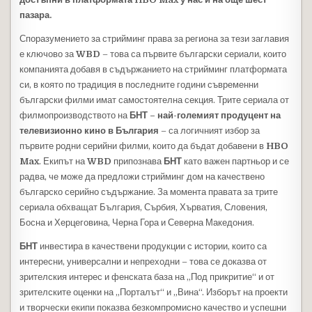
пазара.
Споразумението за стрийминг права за региона за тези заглавия
е ключово за
WBD
– това са първите български сериали, които
компанията добавя в съдържанието на стрийминг платформата
си, в която по традиция в последните години съвременни
български филми имат самостоятелна секция. Трите сериала от
филмопроизводството на
БНТ – най-големият продуцент на
телевизионно кино в България
– са логичният избор за
първите родни серийни филми, които да бъдат добавени в
HBO
Max
. Екипът на
WBD
припознава
БНТ
като важен партньор и се
радва, че може да предложи стрийминг дом на качествено
българско серийно съдържание. За момента правата за трите
сериала обхващат България, Сърбия, Хърватия, Словения,
Босна и Херцеговина, Черна Гора и Северна Македония.
БНТ
инвестира в качествени продукции с истории, които са
интересни, универсални и непреходни – това се доказва от
зрителския интерес и фенската база на „Под прикритие“ и от
зрителските оценки на „Порталът“ и „Вина“. Изборът на проекти
и творчески екипи показва безкомпромисно качество и успешни