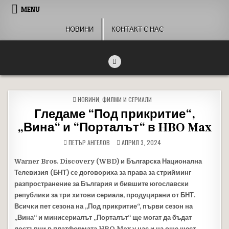
Skip to content
MENU
НОВИНИ
КОНТАКТ С НАС
People of Bulgaria
За хората на България
POSTED IN
НОВИНИ
,
ФИЛМИ И СЕРИАЛИ
Гледаме “Под прикритие“,
„Вина“ и “Порталът“ в HBO Max
ПЕТЪР АНГЕЛОВ
АПРИЛ 3, 2024
Warner Bros. Discovery (WBD) и Българска Национална
Телевизия (БНТ) се договориха за права за стрийминг
разпространение за България и бившите югославски
републики за три хитови сериала, продуцирани от БНТ.
Всички пет сезона на „Под прикритие“, първи сезон на
„Вина“ и минисериалът „Порталът“ ще могат да бъдат
достъпни в платформата HBO Max у нас и на още шест