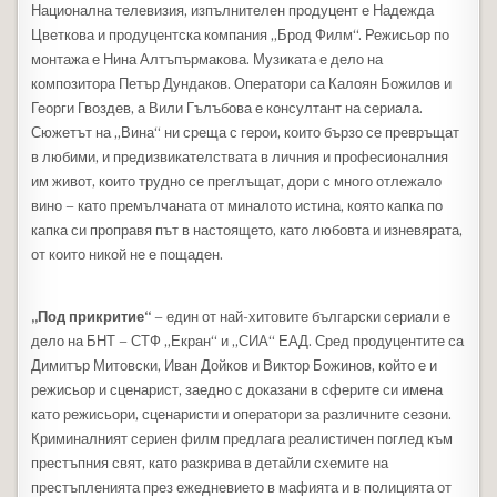
Национална телевизия, изпълнителен продуцент е Надежда
Цветкова и продуцентска компания „Брод Филм“. Режисьор по
монтажа е Нина Алтъпърмакова. Музиката е дело на
композитора Петър Дундаков. Оператори са Калоян Божилов и
Георги Гвоздев, а Вили Гълъбова е консултант на сериала.
Сюжетът на „Вина“ ни среща с герои, които бързо се превръщат
в любими, и предизвикателствата в личния и професионалния
им живот, които трудно се преглъщат, дори с много отлежало
вино – като премълчаната от миналото истина, която капка по
капка си проправя път в настоящето, като любовта и изневярата,
от които никой не е пощаден.
„Под прикритие“
– един от най-хитовите български сериали е
дело на БНТ – СТФ „Екран“ и „СИА“ ЕАД. Сред продуцентите са
Димитър Митовски, Иван Дойков и Виктор Божинов, който е и
режисьор и сценарист, заедно с доказани в сферите си имена
като режисьори, сценаристи и оператори за различните сезони.
Криминалният сериен филм предлага реалистичен поглед към
престъпния свят, като разкрива в детайли схемите на
престъпленията през ежедневието в мафията и в полицията от