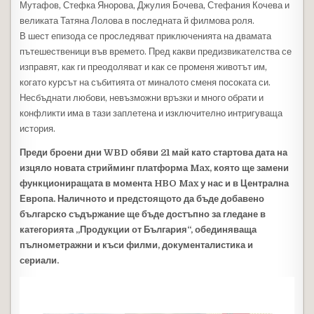
Мутафов, Стефка Янорова, Джулия Бочева, Стефания Кочева и
великата Татяна Лолова в последната й филмова роля.
В шест епизода се проследяват приключенията на двамата
пътешественици във времето. Пред какви предизвикателства се
изправят, как ги преодоляват и как се променя животът им,
когато курсът на събитията от миналото сменя посоката си.
Несбъднати любови, невъзможни връзки и много обрати и
конфликти има в тази заплетена и изключително интригуваща
история.
Преди броени дни WBD обяви 21 май като стартова дата на
изцяло новата стрийминг платформа Max, която ще замени
функциониращата в момента HBO Max у нас и в Централна
Европа. Наличното и предстоящото да бъде добавено
българско съдържание ще бъде достъпно за гледане в
категорията „Продукции от България“, обединяваща
пълнометражни и къси филми, документалистика и
сериали.