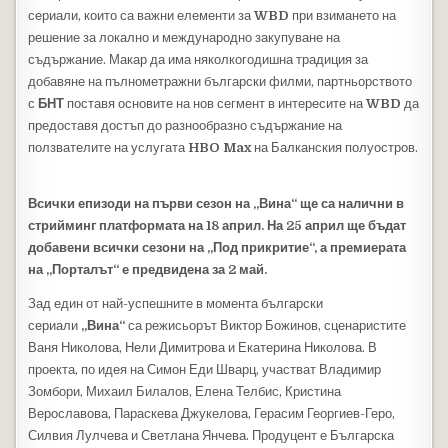
сериали, които са важни елементи за
WBD
при взимането на
решение за локално и международно закупуване на
съдържание. Макар да има няколкогодишна традиция за
добавяне на пълнометражни български филми, партньорството
с
БНТ
поставя основите на нов сегмент в интересите на
WBD
да
предоставя достъп до разнообразно съдържание на
ползвателите на услугата
HBO Max
на Балканския полуостров.
Всички епизоди на първи сезон на „Вина“ ще са налични в
стрийминг платформата на 18 април. На 25 април ще бъдат
добавени всички сезони на „Под прикритие“, а премиерата
на „Порталът“ е предвидена за 2 май.
Зад един от най-успешните в момента български
сериали
„Вина“
са режисьорът Виктор Божинов, сценаристите
Ваня Николова, Нели Димитрова и Екатерина Николова. В
проекта, по идея на Симон Еди Шварц, участват Владимир
Зомбори, Михаил Билалов, Елена Телбис, Кристина
Верославова, Параскева Джукелова, Герасим Георгиев-Геро,
Силвия Лулчева и Светлана Янчева. Продуцент е Българска