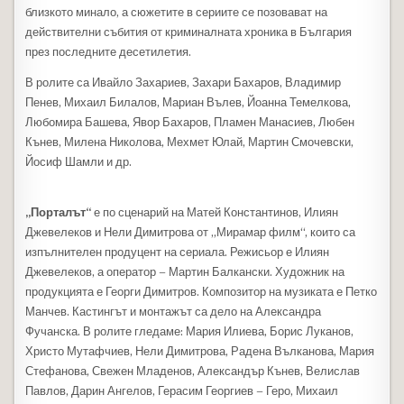
близкото минало, а сюжетите в сериите се позовават на
действителни събития от криминалната хроника в България
през последните десетилетия.
В ролите са Ивайло Захариев, Захари Бахаров, Владимир
Пенев, Михаил Билалов, Мариан Вълев, Йоанна Темелкова,
Любомира Башева, Явор Бахаров, Пламен Манасиев, Любен
Кънев, Милена Николова, Мехмет Юлай, Мартин Смочевски,
Йосиф Шамли и др.
„Порталът“
е по сценарий на Матей Константинов, Илиян
Джевелеков и Нели Димитрова от „Мирамар филм“, които са
изпълнителен продуцент на сериала. Режисьор е Илиян
Джевелеков, а оператор – Мартин Балкански. Художник на
продукцията е Георги Димитров. Композитор на музиката е Петко
Манчев. Кастингът и монтажът са дело на Александра
Фучанска. В ролите гледаме: Мария Илиева, Борис Луканов,
Христо Мутафчиев, Нели Димитрова, Радена Вълканова, Мария
Стефанова, Свежен Младенов, Александър Кънев, Велислав
Павлов, Дарин Ангелов, Герасим Георгиев – Геро, Михаил