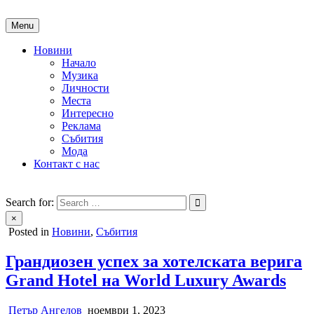
Skip
to
Menu
content
Новини
Начало
Музика
Личности
Места
Интересно
Реклама
Събития
Мода
Контакт с нас
People of Bulgaria
За хората на България
Search for:
×
Posted in
Новини
,
Събития
Грандиозен успех за хотелската верига
Grand Hotel на World Luxury Awards
Петър Ангелов
ноември 1, 2023