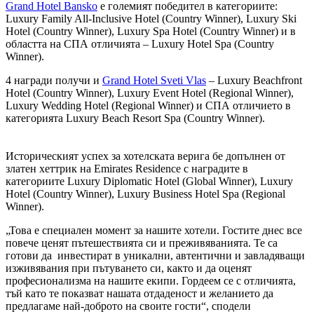
Grand Hotel Bansko
е големият победител в категориите:
Luxury Family All-Inclusive Hotel (Country Winner), Luxury Ski
Hotel (Country Winner), Luxury Spa Hotel (Country Winner) и в
областта на СПА отличията – Luxury Hotel Spa (Country
Winner).
4 награди получи и
Grand Hotel Sveti Vlas
– Luxury Beachfront
Hotel (Country Winner), Luxury Event Hotel (Regional Winner),
Luxury Wedding Hotel (Regional Winner) и СПА отличието в
категорията Luxury Beach Resort Spa (Country Winner).
Историческият успех за хотелската верига бе допълнен от
златен хеттрик на Emirates Residence с наградите в
категориите Luxury Diplomatic Hotel (Global Winner), Luxury
Hotel (Country Winner), Luxury Business Hotel Spa (Regional
Winner).
„Това е специален момент за нашите хотели. Гостите днес все
повече ценят пътешествията си и преживяванията. Те са
готови да инвестират в уникални, автентични и завладяващи
изживявания при пътуването си, както и да оценят
професионализма на нашите екипи. Гордеем се с отличията,
тъй като те показват нашата отдаденост и желанието да
предлагаме най-доброто на своите гости“, сподели