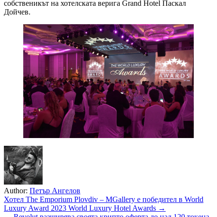
собственикът на хотелската верига Grand Hotel Паскал
Дойчев.
Author:
Петър Ангелов
Навигация
Хотел The Emporium Plovdiv – MGallery e победител в World
Luxury Award 2023 World Luxury Hotel Awards →
← Revolut разширява своята крипто оферта до над 120 токена