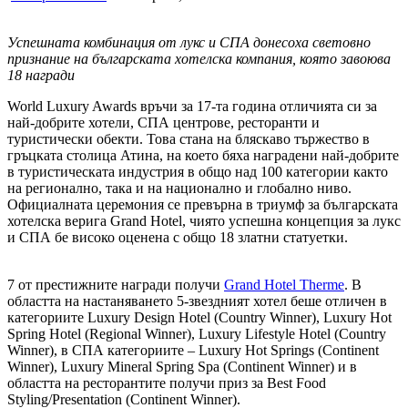
Успешната комбинация от лукс и СПА донесоха световно
признание на българската хотелска компания, която завоюва
18 награди
World Luxury Awards връчи за 17-та година отличията си за
най-добрите хотели, СПА центрове, ресторанти и
туристически обекти. Това стана на бляскаво тържество в
гръцката столица Атина, на което бяха наградени най-добрите
в туристическата индустрия в общо над 100 категории както
на регионално, така и на национално и глобално ниво.
Официалната церемония се превърна в триумф за българската
хотелска верига Grand Hotel, чиято успешна концепция за лукс
и СПА бе високо оценена с общо 18 златни статуетки.
7 от престижните награди получи
Grand Hotel Therme
. В
областта на настаняването 5-звездният хотел беше отличен в
категориите Luxury Design Hotel (Country Winner), Luxury Hot
Spring Hotel (Regional Winner), Luxury Lifestyle Hotel (Country
Winner), в СПА категориите – Luxury Hot Springs (Continent
Winner), Luxury Mineral Spring Spa (Continent Winner) и в
областта на ресторантите получи приз за Best Food
Styling/Presentation (Continent Winner).