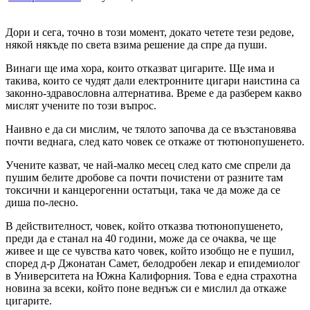
Дори и сега, точно в този момент, докато четете тези редове,
някой някъде по света взима решение да спре да пуши.
Винаги ще има хора, които отказват цигарите. Ще има и
такива, които се чудят дали електронните цигари наистина са
законно-здравословна алтернатива. Време е да разберем какво
мислят учените по този въпрос.
Наивно е да си мислим, че тялото започва да се възстановява
почти веднага, след като човек се откаже от тютюнопушенето.
Учените казват, че най-малко месец след като сме спрели да
пушим белите дробове са почти почистени от разните там
токсични и канцерогенни остатъци, така че да може да се
диша по-лесно.
В действителност, човек, който отказва тютюнопушенето,
преди да е станал на 40 години, може да се очаква, че ще
живее и ще се чувства като човек, който изобщо не е пушил,
според д-р Джонатан Самет, белодробен лекар и епидемиолог
в Университета на Южна Калифорния. Това е една страхотна
новина за всеки, който поне веднъж си е мислил да откаже
цигарите.