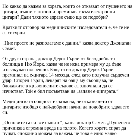
Но какво да кажем за хората, които се отказват от пушенето на
цигари, пълни с тютюн и преминават към електронни
цигари? Дали тяхното здраве също ще се подобри?
Краткият отговор на медицинските изследователи е, че те не
са сигурни.
„Ние просто не разполагаме с данни,“ казва доктор Джонатан
Самет.
От друга страна, доктор Дерек Гърли от Белодробната
болница в Ню Йорк, казва че не иска примера му да бъде
изтълкуван погрешно. Бащата на доктор Дерек Гърли
преминал на е-цигара 14 месеца, след като получил сърдечен
удар. Според Гърли, лекарят на баща му съобщава, че
блокажите в кръвоносните съдове са започнали да се
изчистват. Той е бил посъветван да „запази е-цигарата.“
Медицинската общност е съгласна, че отказването от
цигарите изобщо е най-добрият начин да подобрите здравето
си.
„Основите са си все същите“, казва доктор Самет. „Пушенето
причинява огромна вреда на тялото. Когато хората спрат да
пушат, спокойно можем да кажем, че това е едно малко