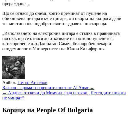
прераждане. „
Що се отнася до онези, които преминат от пушене на
обикновена цигара към е-цигара, отговорът на въпроса дали
те наистина ще подобрят своето здраве е по-скоро да.
„Използването на електронна цигара е стъпка в правилната
посока, що се отнася до отказване на тютюнопушенето“,
категоричен е д-р Джонатан Самет, белодробен лекар и
епидемиолог в Университета на Южна Калифорния.
Author:
Петър Ангелов
Навигация
Rakaan – аромат на решителност от Al Amar →
← Андреа отскочи до Момчил град и заяви „Легендите никога
не умират“
Корица на People Of Bulgaria