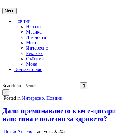
Skip
to
Menu
content
Новини
Начало
Музика
Личности
Места
Интересно
Реклама
Събития
Мода
Контакт с нас
People of Bulgaria
За хората на България
Search for:
×
Posted in
Интересно
,
Новини
Дали преминаването към е-цигари
наистина е полезно за здравето?
Петър Ангелов
август 22, 2021