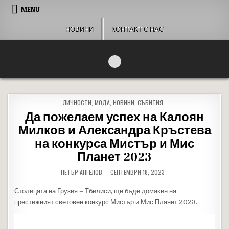
Skip to content
MENU
НОВИНИ
КОНТАКТ С НАС
People of Bulgaria
За хората на България
POSTED IN
ЛИЧНОСТИ
,
МОДА
,
НОВИНИ
,
СЪБИТИЯ
Да пожелаем успех на Калоян
Милков и Александра Кръстева
на конкурса Мистър и Мис
Планет 2023
ПЕТЪР АНГЕЛОВ
СЕПТЕМВРИ 18, 2023
Столицата на Грузия – Тбилиси, ще бъде домакин на
престижният световен конкурс Мистър и Мис Планет 2023.