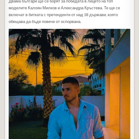
Двама българи ще се борят за победата в лицето на топ
моделите Калоян Милков и Александра Кръстева. Те ще се
включат в битката с претенденти от над 18 държави, която
обещава да бъде повече от оспорвана.