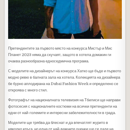
Претендентите за първото място на конкурса Мистър и Мис
Планет 2023 няма да скучаят, защото в хотела домакин ги
очаква разнообразна едноседмична програма.
С моделите на дизайнерът на конкурса Хатко ще бъде и първото
модно ревю в балната зала на хотела. Колекцията на дизайнера
бе бурно аплодирана на Dubai Fashion Week и определено се
откроява с много стил.
Фотографът на националната телевизия на Тбилиси ще направи
фотосесия с националните костюми на всички претенденти на
едни от най-големите и интересни забележителности в града.
Моделите ще трябва да блеснат и да впечатлят журито в
няколко кръга, но една от най-важните оценки ще се даде на