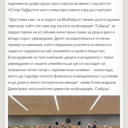
подпомогне добри каузи чрез спортна активност под мотото
#СпортЗаДругите като стимулира повече хора да спортуват.
“Щастливи сме, че в лицето на MultiSport имаме дългогодишен
партньор, който застава зад каузата на фондация “Сийдър” за
предоставяне на устойчива качествена грижа за деца в риск и
млади хора с увреждания. Денят на маратонката е отличен
пример за кампания, която обединява усилията на бизнеса и
хората в подкрепа на най-уязвимите в нашето общество.
Благодарение на тази кампания, децата и младежите с тежки
увреждания от нашите семейни къщи ще се насладят на
планински летен лагер с терапевтичен елемент – конна езда,
което ще подобри тяхното физическо и емоционално състояние
и ще донесе много положителни емоции“, заяви Александрина
Димитрова, изпълнителен директор на фондация „Сийдър“.