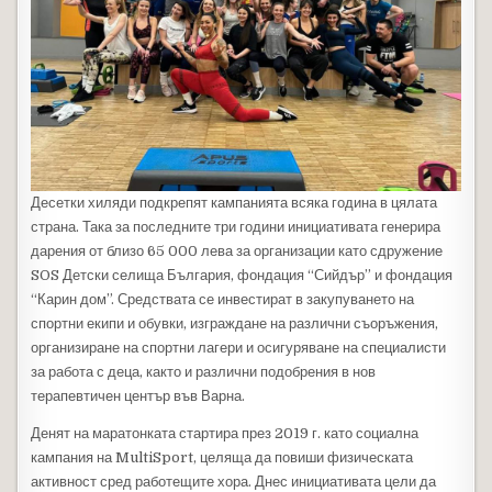
Десетки хиляди подкрепят кампанията всяка година в цялата
страна. Така за последните три години инициативата генерира
дарения от близо 65 000 лева за организации като сдружение
SOS Детски селища България, фондация “Сийдър” и фондация
“Карин дом”. Средствата се инвестират в закупуването на
спортни екипи и обувки, изграждане на различни съоръжения,
организиране на спортни лагери и осигуряване на специалисти
за работа с деца, както и различни подобрения в нов
терапевтичен център във Варна.
Денят на маратонката стартира през 2019 г. като социална
кампания на MultiSport, целяща да повиши физическата
активност сред работещите хора. Днес инициативата цели да