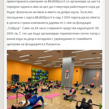
ориентираната кампания на MultiSport се организира за шеста
поредна година и има за цел да стимулира работещите хора да
бъдат физически активни в името на добра кауза. За всяко
посещение с карта MultiSport в над 1 000 партньорски обекта
в цялата страна компанията дарява по 1 лев за фондация
„Сийдър“. Само за 24 часа събраните средства надхвърлят 24
000 лв. С тях ще бъде организиран терапевтичен летен лагер с
конна езда за деца и младежи с увреждания от семейните
центрове на фондацията в Казанлък.