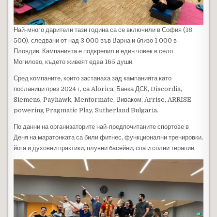
Най-много дарители тази година са се включили в София (18
500), следвани от над 3 000 във Варна и близо 1 000 в
Пловдив. Кампанията е подкрепил и един човек в село
Могилово, където живеят едва 165 души.
Сред компаните, които застанаха зад кампанията като
посланици през 2024 г, са Alorica, Банка ДСК, Discordia,
Siemens, Payhawk, Mentormate, Виваком, Arrise, ARRISE
powering Pragmatic Play, Sutherland Bulgaria.
По данни на организаторите най-предпочитаните спортове в
Деня на маратонката са били фитнес, функционални тренировки,
йога и духовни практики, плувни басейни, спа и солни терапии.