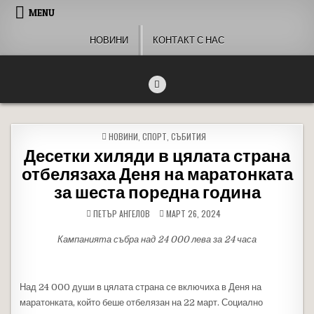
Skip to content
MENU
НОВИНИ
КОНТАКТ С НАС
People of Bulgaria
За хората на България
POSTED IN
НОВИНИ
,
СПОРТ
,
СЪБИТИЯ
Десетки хиляди в цялата страна
отбелязаха Деня на маратонката
за шеста поредна година
ПЕТЪР АНГЕЛОВ
МАРТ 26, 2024
Кампанията събра над 24 000 лева за 24 часа
Над 24 000 души в цялата страна се включиха в Деня на
маратонката, който беше отбелязан на 22 март. Социално