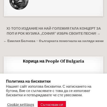
Навигация
ХI-ТОТО ИЗДАНИЕ НА НАЙ-ГОЛEМИЯ ГАЛА КОНЦЕРТ ЗА
ПОП И РОК МУЗИКА „СОФИЯ“ ИЗБРА СВОИТЕ ПЕСНИ! →
← Емилия Белчева – българката помогнала на хиляди жени
Корица на People Of Bulgaria
Политика на бисквитки
Нашият сайт използва бисквитки. С натискането на
бутона, Вие се съгласявате с това да се използват
бисквитки и потвърждавате че сте увесомени.
Cookie settings
PEOPLE OF BULGARIA
Съгласявам се!
SCRO