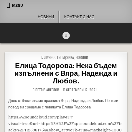
Skip to content
MENU
НОВИНИ
КОНТАКТ С НАС
People of Bulgaria
За хората на България
POSTED IN
ЛИЧНОСТИ
,
МУЗИКА
,
НОВИНИ
Елица Тодорова: Нека бъдем
изпълнени с Вяра, Надежда и
Любов.
ПЕТЪР АНГЕЛОВ
СЕПТЕМВРИ 17, 2021
Днес отблелязваме празника Вяра, Надежда и Любов. По този
повод ви срещаме с певицата Елица Тодорова.
https://w.soundcloud.com/player/?
visual=true&url=https%3A%2F%2Fapi.soundcloud.com%2Ftr
acks%2F1125981754&show_artwork=true&maxheight=1000