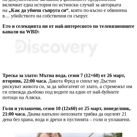
включват една история по истински случай за авторката
на
„Как да убиеш съпруга си“
, която по-късно е обвинена
в… убийството на собствения си съпруг.
Ето и селекцията ни от най-интересното по телевизионните
канали на WBD:
Треска за злато: Мътна вода, сезон 7 (12×60) от 26 март,
вторник, 22:00 часа.
Дакота Фред и синът му Дъстин
рискуват живота си, за да забогатеят от злато, а стремежът им
ги отвежда дълбоко под водите на един от най-буйните
потоци на Аляска.
Голи и уплашени, сезон 10 (12х60) от 25 март, понеделник,
21:00 часа.
Двама напълно непознати трябва да оцелеят 21
дена без храна, вода и дрехи в пустинята – голи и уплашени.