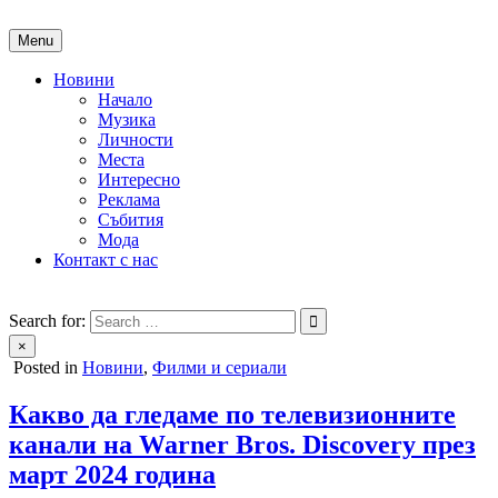
Skip
to
Menu
content
Новини
Начало
Музика
Личности
Места
Интересно
Реклама
Събития
Мода
Контакт с нас
People of Bulgaria
За хората на България
Search for:
×
Posted in
Новини
,
Филми и сериали
Какво да гледаме по телевизионните
канали на Warner Bros. Discovery през
март 2024 година