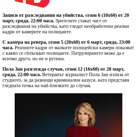
Записи от разследвания на убийства, сезон 6 (10х60) от 20
март, сряда, 22:00 часа.
Зрителите стават част от
разследвания на убийства, като гледат необработени реални
кадри от камерите на полицаите.
С камера на ревера, сезон 5 (20х60) от 6 март, сряда, 23:00
часа.
Реалните кадри от малките полицейски камери показват
с какво се сблъскват полицаите. Патрулирането може да е
всичко друго, но не и рутина.
Пола Зан разглежда случая, сезон 12 (16х60) от 28 март,
сряда, 22:00 часа.
Ветеранът журналист Пола Зан излиза от
студиото, за да разнищи криминални казуси, като представя
гледната точка на най-близките до случая.