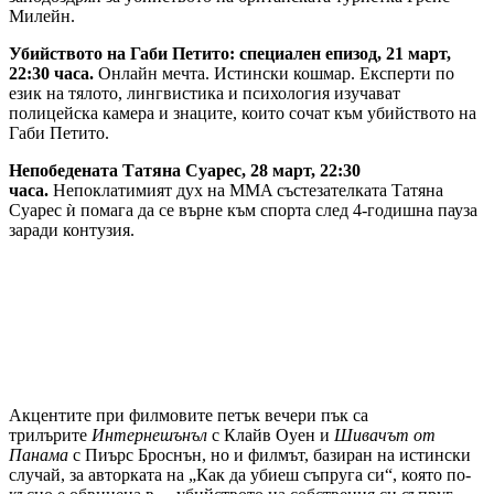
Милейн.
Убийството на Габи Петито: специален епизод, 21 март,
22:30 часа.
Онлайн мечта. Истински кошмар. Експерти по
език на тялото, лингвистика и психология изучават
полицейска камера и знаците, които сочат към убийството на
Габи Петито.
Непобедената Татяна Суарес, 28 март, 22:30
часа.
Непоклатимият дух на MMA състезателката Татяна
Суарес ѝ помага да се върне към спорта след 4-годишна пауза
заради контузия.
Акцентите при филмовите петък вечери пък са
трилърите
Интернешънъл
с Клайв Оуен и
Шивачът от
Панама
с Пиърс Броснън, но и филмът, базиран на истински
случай, за авторката на „Как да убиеш съпруга си“, която по-