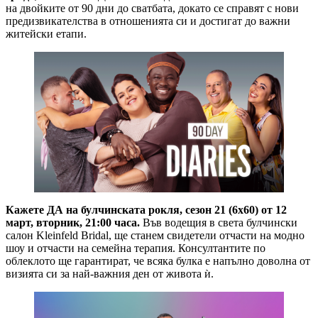
на двойките от 90 дни до сватбата, докато се справят с нови
предизвикателства в отношенията си и достигат до важни
житейски етапи.
Кажете ДА на булчинската рокля, сезон 21 (6х60) от 12
март, вторник, 21:00 часа.
Във водещия в света булчински
салон Kleinfeld Bridal, ще станем свидетели отчасти на модно
шоу и отчасти на семейна терапия. Консултантите по
облеклото ще гарантират, че всяка булка е напълно доволна от
визията си за най-важния ден от живота ѝ.