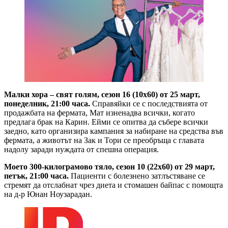
Малки хора – свят голям, сезон 16 (10х60) от 25 март,
понеделник, 21:00 часа.
Справяйки се с последствията от
продажбата на фермата, Мат изненадва всички, когато
предлага брак на Карин. Ейми се опитва да събере всички
заедно, като организира кампания за набиране на средства във
фермата, а животът на Зак и Тори се преобръща с главата
надолу заради нуждата от спешна операция.
Моето 300-килограмово тяло, сезон 10 (22х60) от 29 март,
петък, 21:00 часа.
Пациенти с болезнено затлъстяване се
стремят да отслабнат чрез диета и стомашен байпас с помощта
на д-р Юнан Ноузарадан.