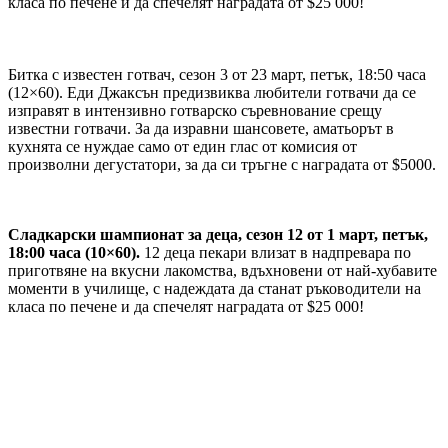
класа по печене и да спечелят наградата от $25 000!
Битка с известен готвач, сезон 3 от 23 март, петък, 18:50 часа
(12×60). Еди Джаксън предизвиква любители готвачи да се
изправят в интензивно готварско съревнование срещу
известни готвачи. За да изравни шансовете, аматьорът в
кухнята се нуждае само от един глас от комисия от
произволни дегустатори, за да си тръгне с наградата от $5000.
Сладкарски шампионат за деца, сезон 12 от 1 март, петък,
18:00 часа (10×60).
12 деца пекари влизат в надпревара по
приготвяне на вкусни лакомства, вдъхновени от най-хубавите
моменти в училище, с надеждата да станат ръководители на
класа по печене и да спечелят наградата от $25 000!