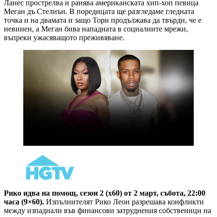
Ланес прострелва и ранява американската хип-хоп певица
Меган дъ Стелиън. В поредицата ще разгледаме гледната
точка и на двамата и защо Тори продължава да твърди, че е
невинен, а Меган бива нападната в социалните мрежи,
въпреки ужасяващото преживяване.
Рико идва на помощ, сезон 2 (х60) от 2 март, събота, 22:00
часа (9×60).
Изпълнителят Рико Леон разрешава конфликти
между изпаднали във финансови затруднения собственици на