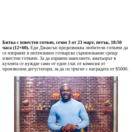
Битка с известен готвач, сезон 3 от 23 март, петък, 18:50
часа (12×60).
Еди Джаксън предизвиква любители готвачи да
се изправят в интензивно готварско съревнование срещу
известни готвачи. За да изравни шансовете, аматьорът в
кухнята се нуждае само от един глас от комисия от
произволни дегустатори, за да си тръгне с наградата от $5000.