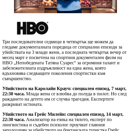
Три последователни седмици в четвъртък ще можем да
гледаме документалната поредица от специални епизоди за
убийствата на 3 млади жени, а последната четвъртък вечер от
месец март е посветена на спортния документален филм на
HBO „Непобедената Татяна Суарес“ за огромния талант и
забележителната издръжливост на една жена, която
вдъхновява следващите поколения спортистки към
съвършенство.
Убийството на Каролайн Крауч: специален епизод, 7 март,
22:30 часа.
Млада жена се влюбва до полуда в пилот. Но след
раждането на детето им се случва трагедия. Експертите
разкриват истината.
Убийството на Грейс Милейн: специален епизод, 14 март,
22:30 часа.
Анализатор на езика на тялото, експерт по
лингвистика и съдебен психолог проучват главния
заподоздрян за убийството на британската туристка Грейс