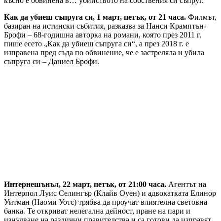
късно е обвинена в… убийството на собствения си съпруг.
Как да убиеш съпруга си, 1 март, петък, от 21 часа.
Филмът,
базиран на истински събития, разказва за Нанси Крамптън-
Брофи – 68-годишна авторка на романи, която през 2011 г.
пише есето „Как да убиеш съпруга си“, а през 2018 г. е
изправена пред съда по обвинение, че е застреляла и убила
съпруга си – Даниел Брофи.
Интернешънъл, 22 март, петък, от 21:00 часа.
Агентът на
Интерпол Луис Селингър (Клайв Оуен) и адвокатката Елинор
Уитман (Наоми Уотс) трябва да проучат влиятелна световна
банка. Те откриват нелегална дейност, пране на пари и
изнудване на различни правителства и са готови да изправят