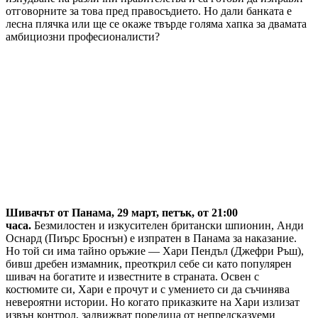
отговорните за това пред правосъдието. Но дали банката е
лесна плячка или ще се окаже твърде голяма хапка за двамата
амбициозни професионалисти?
Шивачът от Панама, 29 март, петък, от 21:00
часа.
Безмилостен и изкусителен британски шпионин, Анди
Оснард (Пиърс Броснън) е изпратен в Панама за наказание.
Но той си има тайно оръжие — Хари Пендъл (Джефри Ръш),
бивш дребен измамник, преоткрил себе си като популярен
шивач на богатите и известните в страната. Освен с
костюмите си, Хари е прочут и с умението си да съчинява
невероятни истории. Но когато приказките на Хари излизат
извън контрол, задвижват поредица от непредсказуеми