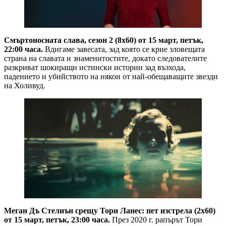
Смъртоносната слава, сезон 2 (8х60) от 15 март, петък,
22:00 часа.
Вдигаме завесата, зад която се крие зловещата
страна на славата и знаменитостите, докато следователите
разкриват шокиращи истински истории зад възхода,
падението и убийството на някои от най-обещаващите звезди
на Холивуд.
Меган Дъ Стелиън срещу Тори Ланес: пет изстрела (2х60)
от 15 март, петък, 23:00 часа.
През 2020 г. рапърът Тори