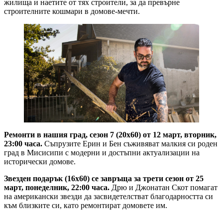
жилища и наетите от тях строители, за да превърне
строителните кошмари в домове-мечти.
Ремонти в нашия град, сезон 7 (20х60) от 12 март, вторник,
23:00 часа.
Съпрузите Ерин и Бен съживяват малкия си роден
град в Мисисипи с модерни и достъпни актуализации на
исторически домове.
Звезден подарък (16х60) се завръща за трети сезон от 25
март, понеделник, 22:00 часа.
Дрю и Джонатан Скот помагат
на американски звезди да засвидетелстват благодарността си
към близките си, като ремонтират домовете им.