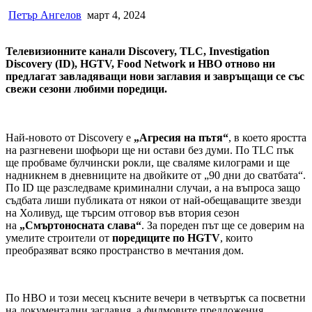
Петър Ангелов
март 4, 2024
Телевизионните канали Discovery, TLC, Investigation
Discovery (ID), HGTV, Food Network и HBO отново ни
предлагат завладяващи нови заглавия и завръщащи се със
свежи сезони любими поредици.
Най-новото от Discovery е
„Агресия на пътя“
, в което яростта
на разгневени шофьори ще ни остави без думи. По TLC пък
ще пробваме булчински рокли, ще сваляме килограми и ще
надникнем в дневниците на двойките от „90 дни до сватбата“.
По ID ще разследваме криминални случаи, а на въпроса защо
съдбата лиши публиката от някои от най-обещаващите звезди
на Холивуд, ще търсим отговор във втория сезон
на
„Смъртоносната слава“
. За пореден път ще се доверим на
умелите строители от
поредиците по HGTV
, които
преобразяват всяко пространство в мечтания дом.
По HBO и този месец късните вечери в четвъртък са посветни
на документални заглавия, а филмовите предложения