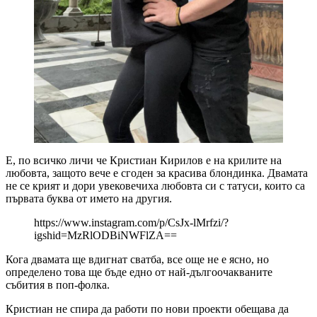
Е, по всичко личи че Кристиан Кирилов е на крилите на
любовта, защото вече е сгоден за красива блондинка. Двамата
не се крият и дори увековечиха любовта си с татуси, които са
първата буква от името на другия.
https://www.instagram.com/p/CsJx-lMrfzi/?
igshid=MzRlODBiNWFlZA==
Кога двамата ще вдигнат сватба, все още не е ясно, но
определено това ще бъде едно от най-дългоочакваните
събития в поп-фолка.
Кристиан не спира да работи по нови проекти обещава да