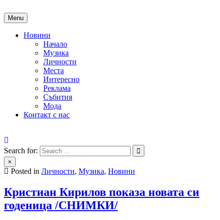
Skip
to
Menu
content
Новини
Начало
Музика
Личности
Места
Интересно
Реклама
Събития
Мода
Контакт с нас
People of Bulgaria
За хората на България
Search for:
×
Posted in
Личности
,
Музика
,
Новини
Кристиан Кирилов показа новата си
годеница /СНИМКИ/