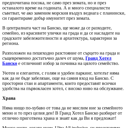
предпочитана посока, не само през зимата, но и през
останалото време на годината. А и много специалисти
съветват, че ако заменим морския въздух веднага с планински,
си гарантираме добър имунитет през зимата.
В централната част на Банско, ще може да се разходите,
семейно, из красивите улички на града и да се насладите на
градските забележителности и архитектура, характерни за
региона.
Разположен на пешеходно разстояние от сърцето на града и
същевременно достатъчно далеч от шума,
Гранд Хотел
Банско
е отличният избор за почивка на цялото семейство.
Уютен и елегантен, с голям и удобен паркинг, хотелът няма
как да не бъде забелязан, още на самия вход на Банско. С
просторни стаи и апартаменти, които предоставят всички
удобства на първокласен хотел, с високо ниво на обслужване.
Храна
Няма нищо по-хубаво от това да не мислим ние за семейното
меню и то през целия ден! В Гранд Хотел Банско разбират от
отлично приготвена храна и знаят как да Ви я предложат!
Много често, когато чуем Ultra All inclusive, си представяме