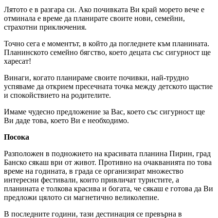
Лятото е в разгара си. Ако почивката Ви край морето вече е
отминала е време да планирате своите нови, семейни,
страхотни приключения.
Точно сега е моментът, в който да погледнете към планината.
Планинското семейно бягство, което децата със сигурност ще
харесат!
Винаги, когато планираме своите почивки, най-трудно
успяваме да открием пресечната точка между детското щастие
и спокойствието на родителите.
Имаме чудесно предложение за Вас, което със сигурност ще
Ви даде това, което Ви е необходимо.
Посока
Разположен в подножието на красивата планина Пирин, град
Банско сякаш ври от живот. Противно на очакванията по това
време на годината, в града се организират множество
интересни фестивали, които привличат туристите, а
планината е толкова красива и богата, че сякаш е готова да Ви
предложи цялото си магнетично великолепие.
В последните години, тази дестинация се превърна в