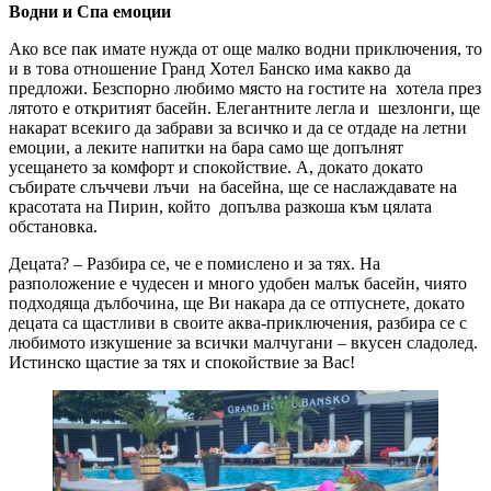
Водни и Спа емоции
Ако все пак имате нужда от още малко водни приключения, то
и в това отношение Гранд Хотел Банско има какво да
предложи. Безспорно любимо място на гостите на хотела през
лятото е откритият басейн. Елегантните легла и шезлонги, ще
накарат всекиго да забрави за всичко и да се отдаде на летни
емоции, а леките напитки на бара само ще допълнят
усещането за комфорт и спокойствие. А, докато докато
събирате слъччеви лъчи на басейна, ще се наслаждавате на
красотата на Пирин, който допълва разкоша към цялата
обстановка.
Децата? – Разбира се, че е помислено и за тях. На
разположение е чудесен и много удобен малък басейн, чиято
подходяща дълбочина, ще Ви накара да се отпуснете, докато
децата са щастливи в своите аква-приключения, разбира се с
любимото изкушение за всички малчугани – вкусен сладолед.
Истинско щастие за тях и спокойствие за Вас!