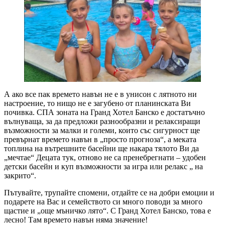
А ако все пак времето навън не е в унисон с лятното ни
настроение, то нищо не е загубено от планинската Ви
почивка. СПА зоната на Гранд Хотел Банско е достатъчно
вълнуващa, за да предложи разнообразни и релаксиращи
възможности за малки и големи, които със сигурност ще
превърнат времето навън в „просто прогноза“, а меката
топлина на вътрешните басейни ще накара тялото Ви да
„мечтае“ Децата тук, отново не са пренебрегнати – удобен
детски басейн и куп възможности за игра или релакс „ на
закрито“.
Пътувайте, трупайте спомени, отдайте се на добри емоции и
подарете на Вас и семейството си много поводи за много
щастие и „още мъничко лято“. С Гранд Хотел Банско, това е
лесно! Там времето навън няма значение!