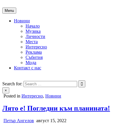
Skip
to
Menu
content
Новини
Начало
Музика
Личности
Места
Интересно
Реклама
Събития
Мода
Контакт с нас
People of Bulgaria
За хората на България
Search for:
×
Posted in
Интересно
,
Новини
Лято е! Погледни към планината!
Петър Ангелов
август 15, 2022