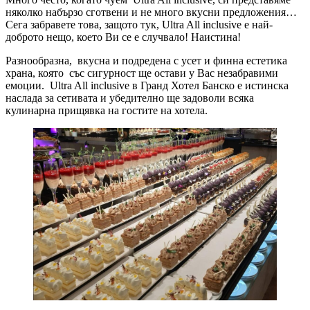
няколко набързо сготвени и не много вкусни предложения…
Сега забравете това, защото тук, Ultra All inclusive е най-
доброто нещо, което Ви се е случвало! Наистина!
Разнообразна, вкусна и подредена с усет и финна естетика
храна, която със сигурност ще остави у Вас незабравими
емоции. Ultra All inclusive в Гранд Хотел Банско е истинска
наслада за сетивата и убедително ще задоволи всяка
кулинарна прищявка на гостите на хотела.