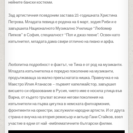
нейните бански костюми.
Зад артистичния псевдоним застава 21-годишната Христина
Петрова. Младата певица е родена на 4 март, зодия Риби и е
завършила Националното Музикално Училище “Любомир
Пипков” в София, специалност “Поп и джаз пеене”. Освен като
изпълнител, младата дама свири отлично на пиано и арфа.
Любопитна подробност е фактът, че Тина е от род на музиканти.
Младата изпълнителка е поредно поколение на музиканти,
продължаваща за малко прекъснатата нишка. Правнучка е на
Маестро Илия Атанасов – първият капелмайстор, завършил
висшето си образование в Русия, чието име е носила улица във
Варна, от където тръгват всички негови поколения на
изпълнители на първа цигулка в немската филхармония,
фронтменти на оркестри, заслужили народни артисти. И от друга
страна е внучка на втория режисьор и актьор Гани Стайков, взел
участие в едни от най -емблематичните български филми.