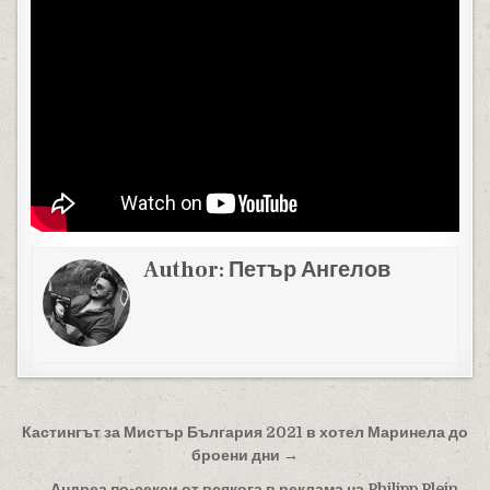
Author:
Петър Ангелов
Навигация
Кастингът за Мистър България 2021 в хотел Маринела до
броени дни →
← Андреа по-секси от всякога в реклама на Philipp Plein