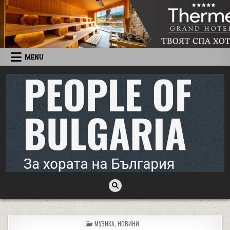
Skip to content
MENU
People of Bulgaria
За хората на България
POSTED IN
МУЗИКА
,
НОВИНИ