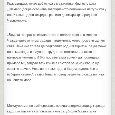
Красавицата, която дебютира в музикалния бизнес с хита
„Шамар“, добре осъзнава затрудненото положение на туризма у
нас и тази година твърдо е решила да омаря край родното
Черноморие.
„Всички говорят за изключително слабия сезон на морето.
Чужденците ги няма, заради пандемията, която промени целият
свят. Нека ние тогава да подкрепим родния туризъм, за да може
поне малко да изплува от трудното положение, в което се
намира в момента. И бих посъветвала всички да последват
примера ми, защото тази криза в сектора рано или късно ще
засегне всички. Нека поне тази година бъдем родолюбци и
изберем нашето“, заяви Тина по повод решението си да почива
на нашето море.
Междувременно амбициозната певица сподели редица горещи
кадри от лятната си почивка, а ние загубихме бройката на