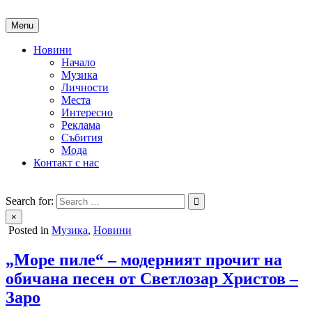
Skip
to
Menu
content
Новини
Начало
Музика
Личности
Места
Интересно
Реклама
Събития
Мода
Контакт с нас
People of Bulgaria
За хората на България
Search for:
×
Posted in
Музика
,
Новини
„Море пиле“ – модерният прочит на
обичана песен от Светлозар Христов –
Заро