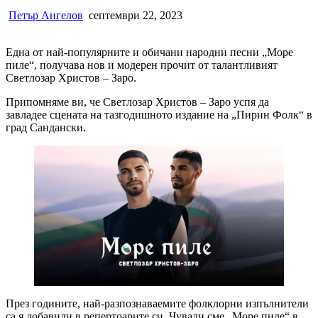
Петър Ангелов
септември 22, 2023
Една от най-популярните и обичани народни песни „Море
пиле“, получава нов и модерен прочит от талантливият
Светлозар Христов – Заро.
Припомняме ви, че Светлозар Христов – Заро успя да
завладее сцената на тазгодишното издание на „Пирин Фолк“ в
град Сандански.
През годините, най-разпознаваемите фолклорни изпълнители
са я добавили в репертоарите си. Чували сме „Море пиле“ в