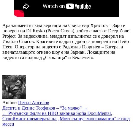
Аранжиментът към версията на Светлозар Христов – Заро е
поверен на DJ Rosko (Росен Стоев), който е част от Deep Zone
Project. За видеоклипа, младият изпълнител се е доверил на
Ивайло Спасов. Красивите кадри с дрон са поверени на Пейо
Пеев. Оператор на видеото е Радослав Георгиев – Багера, а
впечатляващото огнено шоу е на Зариан. Локациите на
видеото са водопад „Скоклица“ и Беклемето.
Author:
Петър Ангелов
Навигация
Десита и Денис Теофиков – “За малко” →
← Румънски филм на HBO закрива Sofia DocuMental.
Стрийминг премиерата на „Моят съпруг мюсюлманин“ е след
месец