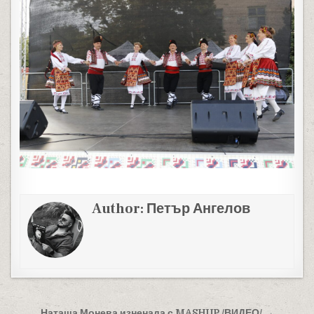
Author:
Петър Ангелов
Наташа Монева изненада с MASHUP /ВИДЕО/ →