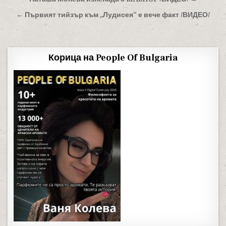
Навигация
← Първият тийзър към „Лудисея“ е вече факт /ВИДЕО/
Корица на People Of Bulgaria