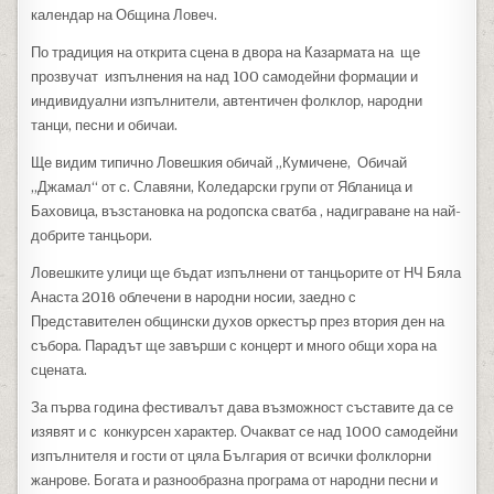
календар на Община Ловеч.
По традиция на открита сцена в двора на Казармата на ще
прозвучат изпълнения на над 100 самодейни формации и
индивидуални изпълнители, автентичен фолклор, народни
танци, песни и обичаи.
Ще видим типично Ловешкия обичай „Кумичене, Обичай
„Джамал“ от с. Славяни, Коледарски групи от Ябланица и
Баховица, възстановка на родопска сватба , надиграване на най-
добрите танцьори.
Ловешките улици ще бъдат изпълнени от танцьорите от НЧ Бяла
Анаста 2016 облечени в народни носии, заедно с
Представителен общински духов оркестър през втория ден на
събора. Парадът ще завърши с концерт и много общи хора на
сцената.
За първа година фестивалът дава възможност съставите да се
изявят и с конкурсен характер. Очакват се над 1000 самодейни
изпълнителя и гости от цяла България от всички фолклорни
жанрове. Богата и разнообразна програма от народни песни и