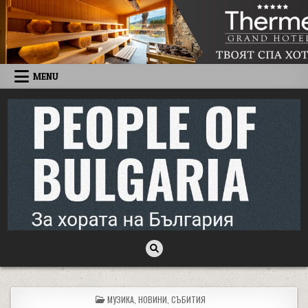
Skip to content
MENU
People of Bulgaria
За хората на България
POSTED IN
МУЗИКА
,
НОВИНИ
,
СЪБИТИЯ