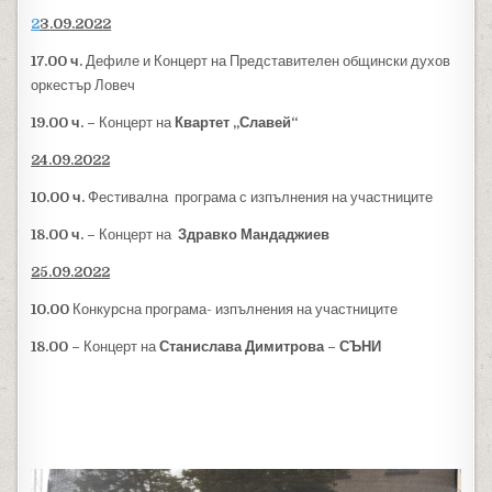
2
3
.09.202
2
1
7
.00
ч.
Дефиле и Концерт на Представителен общински духов
оркестър Ловеч
19.00 ч. –
Концерт на
Квартет „Славей“
2
4
.09.202
2
1
0
.00
ч.
Фестивална програма с изпълнения на участниците
18.00 ч. –
Концерт на
Здравко Мандаджиев
2
5
.09.202
2
1
0
.00
Конкурсна програма- изпълнения на участниците
18.00 –
Концерт на
Станислава Димитрова – СЪНИ