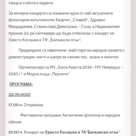
танци в събота и неделя.
За вечерни концерти са поканени едни от най-актуалните
фолклорни изпълнители: Квартет „Славей“, Здравко
Мандаджиев, Станислава Димитрова – Съни, а Националния
празник 22-ри септември ще бъде отбелязан с концерт на
Христо Косашки и ТФ „Балкански огън“.
Предвидени са павилиони майстори на народни занаяти с
демонстрации, както и шатри за лакомства, храна и напитки.
Организатори са НЧ „Бяла Анаста 2016“, НЧ“Напредък –
1920 г.“ и Модна къща „Перлита“.
ПРОГРАМА
:
2
2
.09.202
2
17
.00 ч.
Откриване,
Фестивална програма: Автентичен фолклор и народни
обичаи
19.00 ч
. Концерт на
Христо Косашки и ТА“Балкански огън“