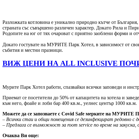
Разложката котловина е уникално природно кътче от България,
страната със съвършено различен характер. Докато Рила и Пири
Родопите на юг от тях очароват с приятно заоблени форми и о
Докато гостувате на МУРИТЕ Парк Хотел, в зависимост от сво
събития и местни празници.
ВИЖ ЦЕНИ НА ALL INCLUSIVE ПОЧ
Мурите Парк Хотел работи, спазвайки всички заповеди и инст
Приемат се посетители до 50% от капацитета на хотела и заведе
към него, фоайе и лоби бар 400 кв.м., уелнес център 1000 кв.м.
Можете да се запознаете с Covid Safe мерките на МУРИТЕ П
–
Всички стаи и общи помещения се дезинфекцират редовно с д
–
Предлага се възможност за room service по време на закуска,
Очаква Ви още: