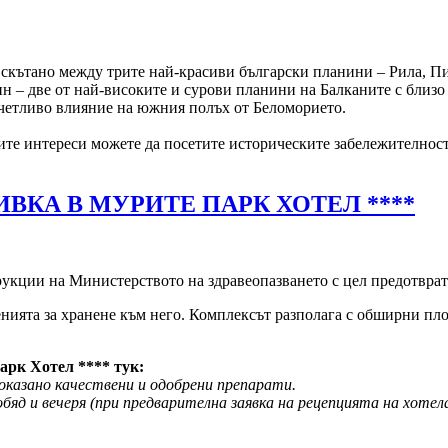
 скътано между трите най-красиви български планини – Рила, Пи
н – две от най-високите и сурови планини на Балканите с близо 
тчетливо влияние на южния полъх от Беломорието.
ите интереси можете да посетите историческите забележителнос
ИВКА В МУРИТЕ ПАРК ХОТЕЛ ****
рукции на Министерството на здравеопазването с цел предотвра
нията за хранене към него. Комплексът разполага с обширни площ
арк Хотел **** тук:
оказано качествени и одобрени препарати.
 обяд и вечеря (при предварителна заявка на рецепцията на хотел