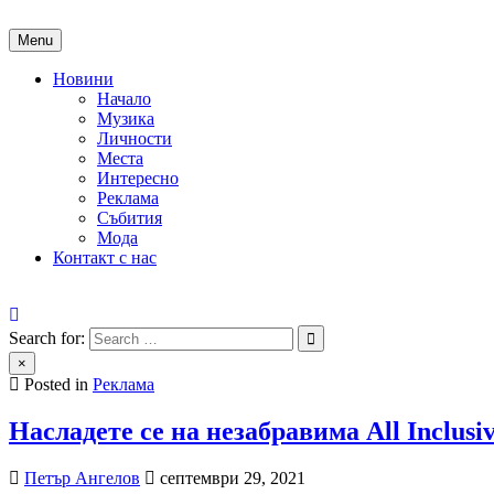
Skip
to
Menu
content
Новини
Начало
Музика
Личности
Места
Интересно
Реклама
Събития
Мода
Контакт с нас
People of Bulgaria
За хората на България
Search for:
×
Posted in
Реклама
Насладете се на незабравима All Inclu
Петър Ангелов
септември 29, 2021