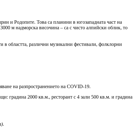
рин и Родопите. Това са планини в югозападната част на
3000 м надморска височина – са с чисто алпийски облик, то
ти в областта, различни музикални фестивали, фолклорни
тяване на разпространението на COVID-19.
и: градина 2000 кв.м., ресторант с 4 зали 500 кв.м. и градина
а)
.