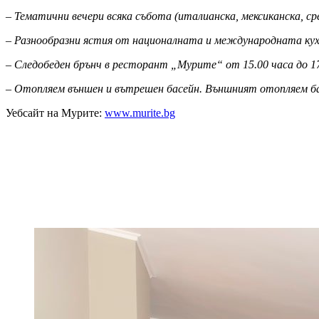
– Тематични вечери всяка събота (италианска, мексиканска, ср
– Разнообразни ястия от националната и международната кухн
– Следобеден брънч в ресторант „Мурите“ от 15.00 часа до 17
– Отопляем външен и вътрешен басейн. Външният отопляем бас
Уебсайт на Мурите:
www.murite.bg