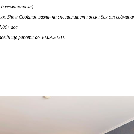
едиземноморска).
я. Show Cookingс различни специалитети всеки ден от седмица
.00 часа
ейн ще работи до 30.09.2021г.