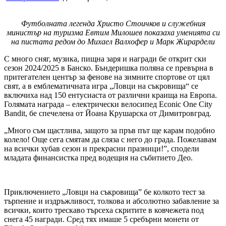
Футболната легенда Христо Стоичков и служебния
министър на туризма Евтим Милошев показаха уменията си
на пистата редом до Михаел Валхофер и Марк Жирардели
С много сняг, музика, пищна заря и награди бе открит ски
сезон 2024/2025 в Банско. Бъндеришка поляна се превърна в
притегателен център за фенове на зимните спортове от цял
свят, а в емблематичната игра „Ловци на съкровища“ се
включиха над 150 ентусиаста от различни краища на Европа.
Голямата награда – електрически велосипед Econic One City
Bandit, бе спечелена от Йоана Крушарска от Димитровград.
„Много съм щастлива, защото за пръв път ще карам подобно
колело! Още сега смятам да сляза с него до града. Пожелавам
на всички хубав сезон и прекрасни празници!”, сподели
младата финансистка пред водещия на събитието Део.
Приключението „Ловци на съкровища” бе колкото тест за
търпение и издръжливост, толкова и абсолютно забавление за
всички, които трескаво търсеха скритите в ковчежета под
снега 45 награди. Сред тях имаше 5 сребърни монети от