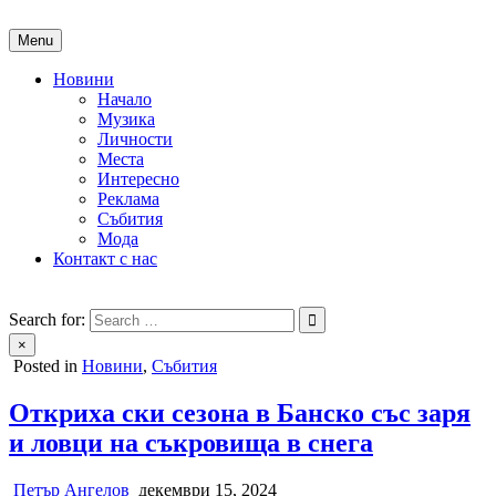
Skip
to
Menu
content
Новини
Начало
Музика
Личности
Места
Интересно
Реклама
Събития
Мода
Контакт с нас
People of Bulgaria
За хората на България
Search for:
×
Posted in
Новини
,
Събития
Откриха ски сезона в Банско със заря
и ловци на съкровища в снега
Петър Ангелов
декември 15, 2024