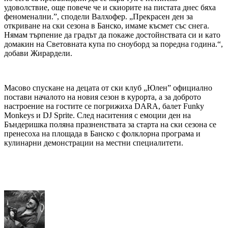
удоволствие, още повече че и скиорите на пистата днес бяха
феноменални.”, сподели Валхофер. „Прекрасен ден за
откриване на ски сезона в Банско, имаме късмет със снега.
Нямам търпение да градът да покаже достойнствата си и като
домакин на Световната купа по сноуборд за поредна година.“,
добави Жирардели.
Масово спускане на децата от ски клуб „Юлен” официално
постави началото на новия сезон в курорта, а за доброто
настроение на гостите се погрижиха DARA, балет Funky
Monkeys и DJ Sprite. След наситения с емоции ден на
Бъндеришка поляна празненствата за старта на ски сезона се
пренесоха на площада в Банско с фолклорна програма и
кулинарни демонстрации на местни специалитети.