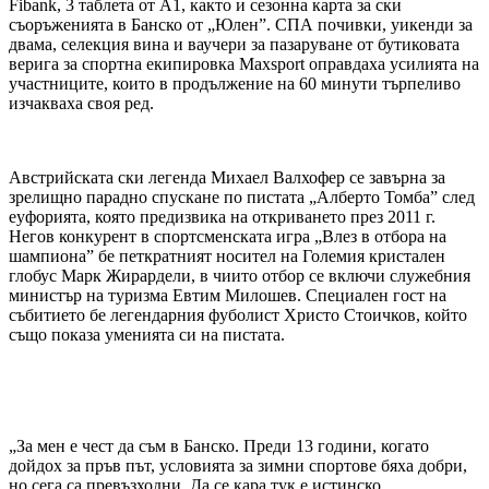
Fibank, 3 таблета от А1, както и сезонна карта за ски
съоръженията в Банско от „Юлен”. СПА почивки, уикенди за
двама, селекция вина и ваучери за пазаруване от бутиковата
верига за спортна екипировка Maxsport оправдаха усилията на
участниците, които в продължение на 60 минути търпеливо
изчакваха своя ред.
Австрийската ски легенда Михаел Валхофер се завърна за
зрелищно парадно спускане по пистата „Алберто Томба” след
еуфорията, която предизвика на откриването през 2011 г.
Негов конкурент в спортсменската игра „Влез в отбора на
шампиона” бе петкратният носител на Големия кристален
глобус Марк Жирардели, в чиито отбор се включи служебния
министър на туризма Евтим Милошев. Специален гост на
събитието бе легендарния фуболист Христо Стоичков, който
също показа уменията си на пистата.
„За мен е чест да съм в Банско. Преди 13 години, когато
дойдох за пръв път, условията за зимни спортове бяха добри,
но сега са превъзходни. Да се кара тук е истинско