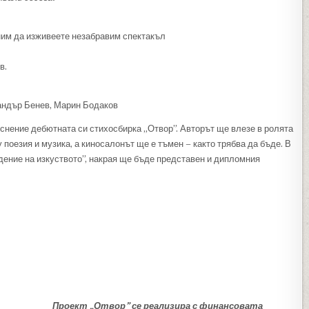
ним да изживеете незабравим спектакъл
в.
андър Бенев, Марин Бодаков
нение дебютната си стихосбирка „Отвор”. Авторът ще влезе в ролята
 поезия и музика, а киносалонът ще е тъмен – както трябва да бъде. В
дение на изкуството”, накрая ще бъде представен и дипломния
Проект „Отвор” се реализира с финансовата