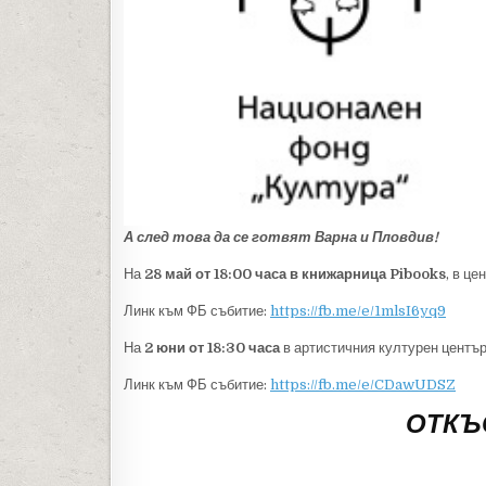
А след това да се готвят Варна и Пловдив!
На
28 май от 18:00 часа в книжарница Pibooks
, в це
Линк към ФБ събитие:
https://fb.me/e/1mlsI6yq9
На
2 юни от 18:30 часа
в артистичния културен центъ
Линк към ФБ събитие:
https://fb.me/e/CDawUDSZ
ОТКЪ