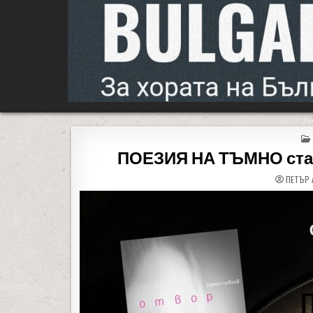
People of Bulgaria
За хората на България
ПОЕЗИЯ НА ТЪМНО стар
ПЕТЪР 