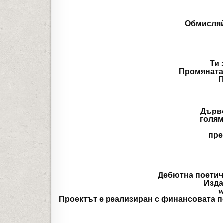
Обмисляй
Ти 
Промяната 
П
Дърво
голям
пре
Дебютна поетич
Изда
w
Проектът е реализиран с финансовата 