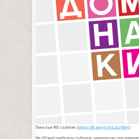
Линк към ФБ събитие:
https://fb.me/e/3zLmJtBeQ
На 20 май предстои събитие, каквото не сте преживя