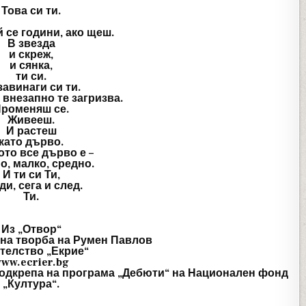
Това си ти.
 се години, ако щеш.
В звезда
и скреж,
и сянка,
ти си.
завинаги си ти.
внезапно те загризва.
роменяш се.
Живееш.
И растеш
като дърво.
то все дърво е –
о, малко, средно.
И ти си Ти,
ди, сега и след.
Ти.
Из „Отвор“
на творба на Румен Павлов
телство „Екрие“
ww.ecrier.bg
подкрепа на програма „Дебюти“ на Национален фонд
„Култура“.