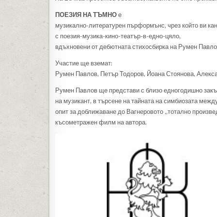
ПОЕЗИЯ НА ТЪМНО
е
музикално-литературен пърформънс, чрез който ви ка
с поезия-музика-кино-театър-в-едно-цяло,
вдъхновени от дебютната стихосбирка на Румен Павло
Участие ще вземат:
Румен Павлов, Петър Тодоров, Йоана Стоянова, Алекс
Румен Павлов ще представи с близо едногодишно закъс
на музикант, в търсене на тайната на симбиозата между
опит за доближаване до Вагнеровото „тотално произве
късометражен филм на автора.