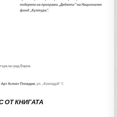
подкрепа на програма „Дебюти” на Национален
фонд „Култура”.
нтъра на град Варна.
р
Арт Аспект Пловдив
, ул. „Козлодуй“ 7.
С ОТ КНИГАТА