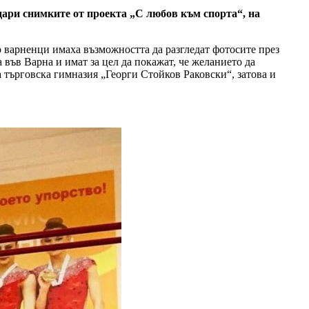
дари снимките от проекта „С любов към спорта“, на
о варненци имаха възможността да разгледат фотосите през
във Варна и имат за цел да покажат, че желанието да
а търговска гимназия „Георги Стойков Раковски“, затова и