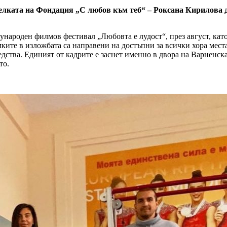
телката на Фондация „С любов към теб“ – Роксана Кирилова 
ународен филмов фестивал „Любовта е лудост“, през август, кат
ите в изложбата са направени на достъпни за всички хора места 
едства. Единият от кадрите е заснет именно в двора на Варненск
то.