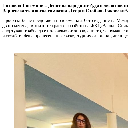
По повод 1 ноември – Денят на народните будители, основа
Варненска търговска гимназия „Георги Стойков Раковски“.
Проектът беше представен по време на 29-ото издание на Межд
двата месеца, в които те красяха фоайето на ФКЦ-Варна. Снимк
спортуваш трябва да е по-голямо от оправданието, че нямаш ср
изложбата беше пренесена във физкултурния салон на училище