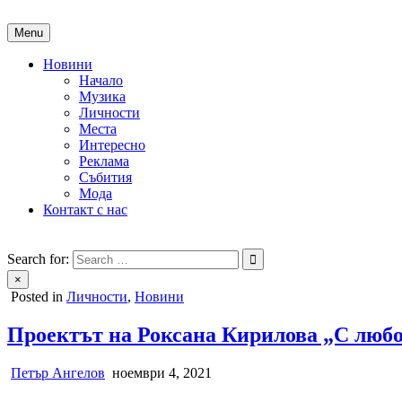
Skip
to
Menu
content
Новини
Начало
Музика
Личности
Места
Интересно
Реклама
Събития
Мода
Контакт с нас
People of Bulgaria
За хората на България
Search for:
×
Posted in
Личности
,
Новини
Проектът на Роксана Кирилова „С любо
Петър Ангелов
ноември 4, 2021