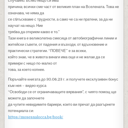
случайно. Всяко нещо си има
причина; всички сме част от великия план на Вселената. Това не
означава, че няма да
се сблъскваме с трудности, а само че са ни пратени, за да ни
научат на нещо. Ние
трябва да открием какво е то.”
Тази книга е великолепна смесица от автобиографични линии и
житейски съвети, от падения и възходи, от вдъхновение и
практически стратегии. “ПОВЕЧЕ” е за всеки,
който знае, че в живота винаги има още и не желае да се
примири с нищо по-малко от
това, за което копнее.
Поръчайте книгата до 30.06.23 г. и получете ексклузивен бонус
към нея – видео курса
“Освободи се от ограничаващите вярвания”, с чиято помощ ще
можете да започнете
да чупите невидимите бариери, които ви пречат да разгърнете
потенциала си:
https://mosesnalocca.bg/book/