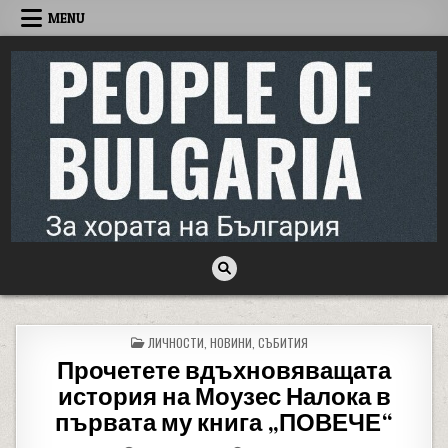
Skip to content
MENU
People of Bulgaria
За хората на България
POSTED IN
ЛИЧНОСТИ
,
НОВИНИ
,
СЪБИТИЯ
Прочетете вдъхновяващата
история на Моузес Налока в
първата му книга „ПОВЕЧЕ“