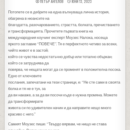
ПЕТЪР АНГЕЛОВ
ЮНИ 13, 2023
Потопете се в дебрите на една вълнуваща лична история,
обагрена в нюансите на
благодатта, разочарованието, страстта, болката, пречистването
и трансформацията. Прочетете първата книга на
международния коучинг експерт Моузес Налока, носеща
яркото заглавие “ПОВЕЧЕ”. Тя е перфектното четиво за всеки,
чийто живот е в застой;
който се чувства недостатъчно добър или тотално объркан;
който се затруднява да
повярва, че нещата могат да се променят в положителна посока.
Едно от ключовите
послания, запечатани на тези страници, е: “Не сте сами в своята
болка и тя не е тук, за
да ви накаже, а за да ви посочи къде е нужна промяна. Можете
да трансформирате
живота си по удивителен начин и да направите нещо много
красиво с него.”
Самият Моузес пише: “Твърдо вярвам, че нищо не става