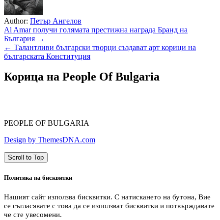
Author:
Петър Ангелов
Навигация
Al Amar получи голямата престижна награда Бранд на
България →
← Талантливи български творци създават арт корици на
българската Конституция
Корица на People Of Bulgaria
PEOPLE OF BULGARIA
Design by ThemesDNA.com
Scroll to Top
Политика на бисквитки
Нашият сайт използва бисквитки. С натискането на бутона, Вие
се съгласявате с това да се използват бисквитки и потвърждавате
че сте увесомени.