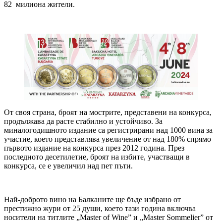
82 милиона жители.
От своя страна, броят на мострите, представени на конкурса,
продължава да расте стабилно и устойчиво. За
миналогодишното издание са регистрирани над 1000 вина за
участие, което представлява увеличение от над 180% спрямо
първото издание на конкурса през 2012 година. През
последното десетилетие, броят на избите, участващи в
конкурса, се е увеличил над пет пъти.
Най-доброто вино на Балканите ще бъде избрано от
престижно жури от 25 души, което тази година включва
носители на титлите „Master of Wine” и „Master Sommelier” от