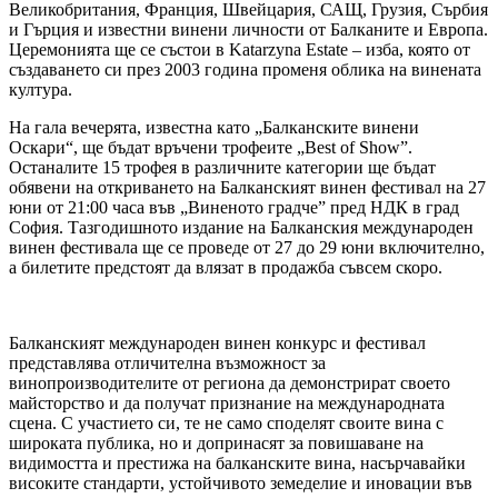
Великобритания, Франция, Швейцария, САЩ, Грузия, Сърбия
и Гърция и известни винени личности от Балканите и Европа.
Церемонията ще се състои в Katarzyna Estate – изба, която от
създаването си през 2003 година променя облика на винената
култура.
На гала вечерята, известна като „Балканските винени
Оскари“, ще бъдат връчени трофеите „Best of Show”.
Останалите 15 трофея в различните категории ще бъдат
обявени на откриването на Балканският винен фестивал на 27
юни от 21:00 часа във „Виненото градче” пред НДК в град
София. Тазгодишното издание на Балканския международен
винен фестивала ще се проведе от 27 до 29 юни включително,
а билетите предстоят да влязат в продажба съвсем скоро.
Балканският международен винен конкурс и фестивал
представлява отличителна възможност за
винопроизводителите от региона да демонстрират своето
майсторство и да получат признание на международната
сцена. С участието си, те не само споделят своите вина с
широката публика, но и допринасят за повишаване на
видимостта и престижа на балканските вина, насърчавайки
високите стандарти, устойчивото земеделие и иновации във