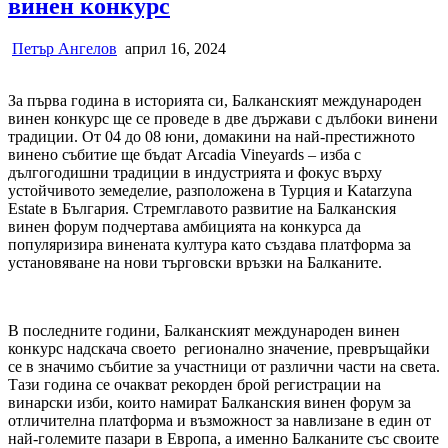
винен конкурс
Петър Ангелов
април 16, 2024
За първа година в историята си, Балканският международен
винен конкурс ще се проведе в две държави с дълбоки винени
традиции. От 04 до 08 юни, домакини на най-престижното
винено събитие ще бъдат Arcadia Vineyards – изба с
дългогодишни традиции в индустрията и фокус върху
устойчивото земеделие, разположена в Турция и Katarzyna
Estate в България. Стремглавото развитие на Балканския
винен форум подчертава амбицията на конкурса да
популяризира винената култура като създава платформа за
установяване на нови търговски връзки на Балканите.
В последните години, Балканският международен винен
конкурс надскача своето регионално значение, превръщайки
се в значимо събитие за участници от различни части на света.
Тази година се очакват рекорден брой регистрации на
винарски изби, които намират Балканския винен форум за
отличителна платформа и възможност за навлизане в един от
най-големите пазари в Европа, а именно Балканите със своите