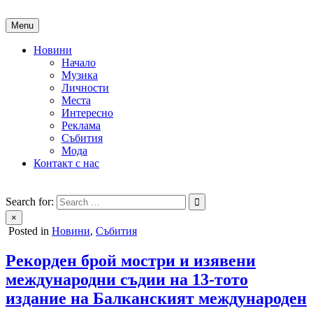
Skip
to
Menu
content
Новини
Начало
Музика
Личности
Места
Интересно
Реклама
Събития
Мода
Контакт с нас
People of Bulgaria
За хората на България
Search for:
×
Posted in
Новини
,
Събития
Рекорден брой мостри и изявени
международни съдии на 13-тото
издание на Балканският международен