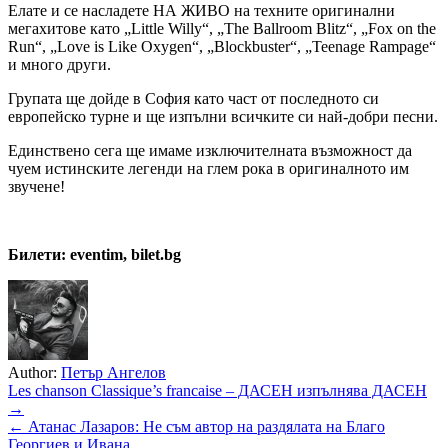
Елате и се насладете НА ЖИВО на техните оригинални
мегахитове като „Little Willy“, „The Ballroom Blitz“, „Fox on the
Run“, „Love is Like Oxygen“, „Blockbuster“, „Teenage Rampage“
и много други.
Групата ще дойде в София като част от последното си
европейско турне и ще изпълни всичките си най-добри песни.
Единствено сега ще имаме изключителната възможност да
чуем истинските легенди на глем рока в оригиналното им
звучене!
Билети:
eventim, bilet.bg
Author:
Петър Ангелов
Навигация
Les chanson Classique’s francaise – ДАСЕН изпълнява ДАСЕН
→
← Атанас Лазаров: Не съм автор на раздялата на Благо
Георгиев и Ивана