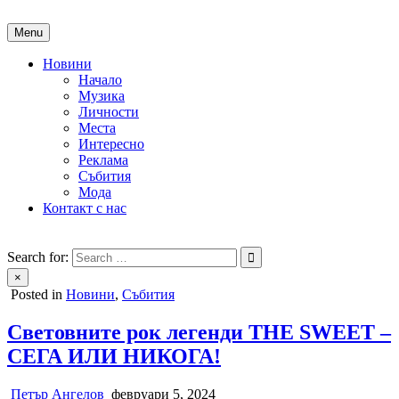
Skip
to
Menu
content
Новини
Начало
Музика
Личности
Места
Интересно
Реклама
Събития
Мода
Контакт с нас
People of Bulgaria
За хората на България
Search for:
×
Posted in
Новини
,
Събития
Световните рок легенди THE SWEET –
СЕГА ИЛИ НИКОГА!
Петър Ангелов
февруари 5, 2024