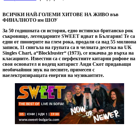
ВСИЧКИ НАЙ-ГОЛЕМИ ХИТОВЕ НА ЖИВО във
ФИНАЛНОТО им ШОУ
За 50 годишната си история,
едно истинско британско рок
съкровище, легендарните SWEET идват в България! Те са
едни от пионерите на глем рока, продали са над 55 милиона
записи, 11 сингъла на групата са в челната десетка на UK
Singles Chart, а“Blockbuster“ (1973), се изкачва до върха на
класациите. Известни са с перфектните китарни рифове на
своя основател и водещ китарист Анди Скот придаващи
необичайния звук на песните, примесен с
наелектризиращата енергия на музикантите.