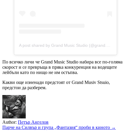
A post shared by Grand Music Studio (@grand.music.studio)
По всичко личи че Grand Music Studio набира все по-голяма
скорост и се превръща в пряка конкуренция на водещите
лейбъли като по нищо не им остъпва.
Какви още изненади предстоят от Grand Musiv Stsuio,
предстои да разберем.
Author:
Петър Ангелов
Навигация
Парче на Силвър и група „Фантазия“ проби в киното →