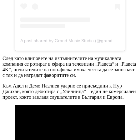
A post shared by Grand Music Studio (@grand.music.studio)
След като клиповете на изпълнителите на музикалната
компания се ротират в ефира на телевизии „Planeta“ и „Planeta
4K“, почитателите на поп-фолка имаха честта да се запознаят
с тях и да изградят фаворитите си.
Към Адел и Демо Назлиев ударно се присъедини к Нур
Джихан, която дебютира с „Уличница“ – един не комерсиален
проект, кокто завладя слушателите в България и Европа.