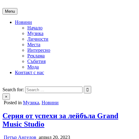
Skip
to
Menu
content
Новини
Начало
Музика
Личности
Места
Интересно
Реклама
Събития
Мода
Контакт с нас
People of Bulgaria
За хората на България
Search for:
×
Posted in
Музика
,
Новини
Серия от успехи за лейбъла Grand
Music Studio
Петър Ангелов
април 20, 2023