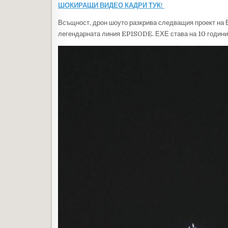
ШОКИРАЩИ ВИДЕО КАДРИ ТУК!
Всъщност, дрон шоуто разкрива следващия проект на ЕХ
легендарната линия EPISODE. ЕХЕ става на 10 години