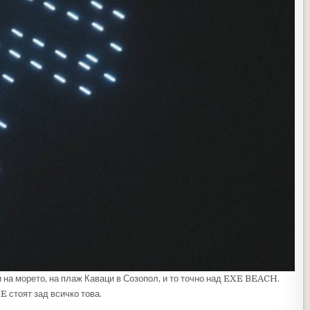
и на морето, на плаж Каваци в Созопол, и то точно над EXE BEACH.
E стоят зад всичко това.