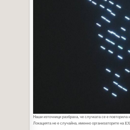
Наши източници разбраха, че случката се е повторила 
Локацията не е случайна, именно организаторите на EX