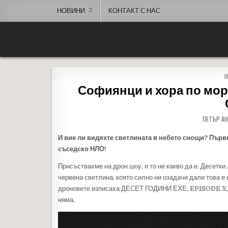
Skip to content
НОВИНИ
КОНТАКТ С НАС
People of Bulgaria
За хората на България
P
Софиянци и хора по мор
ПЕТЪР А
И вие ли видяхте светлината в небето снощи? Първ
съседско НЛО!
Присъствахме на дрон шоу, и то не какво да е. Десетк
червена светлина, която силно ни озадачи дали това е
дроновете изписаха ДЕСЕТ ГОДИНИ ЕХЕ, EPISODE X, 20
няма.