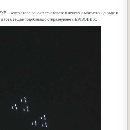
Е – както става ясно от текстовете в небето, събитието ще бъде в
 и това вещае подобаващо отпразнуване с EPISODE X.