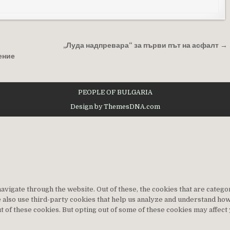
„Луда надпревара“ за първи път на асфалт →
ение
PEOPLE OF BULGARIA
Design by ThemesDNA.com
vigate through the website. Out of these, the cookies that are categ
We also use third-party cookies that help us analyze and understand ho
t of these cookies. But opting out of some of these cookies may affec