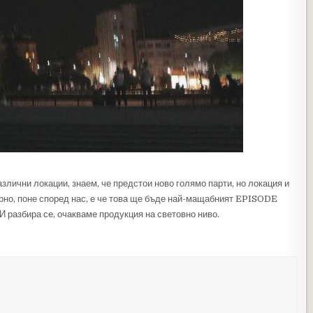
злични локации, знаем, че предстои ново голямо парти, но локация и
рно, поне според нас, е че това ще бъде най-мащабният EPISODE
 И разбира се, очакваме продукция на световно ниво.