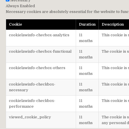
Necessary
Always Enabled
Necessary cookies are absolutely essential for the website to func
Cookie
Duration
Description
cookielawinfo-checbox-analytics
11
This cookie is
months
cookielawinfo-checbox-functional
11
The cookie is 
months
cookielawinfo-checbox-others
11
This cookie is
months
cookielawinfo-checkbox-
11
This cookie is
necessary
months
cookielawinfo-checkbox-
11
This cookie is
performance
months
viewed_cookie_policy
11
The cookie is 
months
any personal d