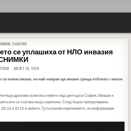
OSTED IN
НОВИНИ
,
СЪБИТИЯ
ето се уплашиха от НЛО инвазия
СНИМКИ
НГЕЛОВ
АВГУСТ 25, 2024
о си помислихме, че най-накрая ще имаме среща отблизо с някое
и летящи дронове осветиха небето над центъра в София. Имаше и
 шега или се случва нещо сериозно. След бързо прегрупиране,
.12 и 21.12 в небето. Гугълнахме изречението, но информация