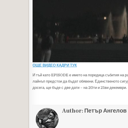
ОЩЕ ВИДЕО КАДРИ ТУК
И тъй като EPISODE е името на поредица събития на ра
лайнъп предстои да бъдат обявени. Единственото сигу
досега, ще бъде с две дати – на 20ти и 21ви декември.
Author:
Петър Ангелов