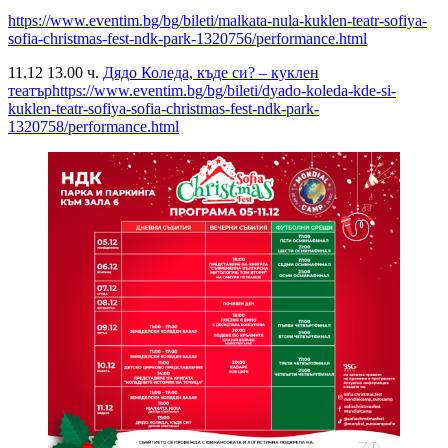
https://www.eventim.bg/bg/bileti/malkata-nula-kuklen-teatr-sofiya-
sofia-christmas-fest-ndk-park-1320756/performance.html
11.12 13.00 ч.
Дядо Коледа, къде си? – куклен
театър
https://www.eventim.bg/bg/bileti/dyado-koleda-kde-si-
kuklen-teatr-sofiya-sofia-christmas-fest-ndk-park-
1320758/performance.html