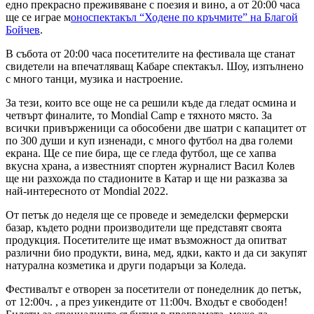
едно прекрасно преживяване с поезия и вино, а от 20:00 часа
ще се играе м
оноспектакъл “Ходене по кръчмите” на Благой
Бойчев
.
В събота от 20:00 часа посетителите на фестивала ще станат
свидетели на впечатляващ Кабаре спектакъл. Шоу, изпълнено
с много танци, музика и настроение.
За тези, които все още не са решили къде да гледат осмина и
четвърт финалите, то Mondial Camp е тяхното място. За
всички привърженици са обособени две шатри с капацитет от
по 300 души и куп изненади, с много футбол на два големи
екрана. Ще се пие бира, ще се гледа футбол, ще се хапва
вкусна храна, а известният спортен журналист Васил Колев
ще ни разхожда по стадионите в Катар и ще ни разказва за
най-интересното от Mondial 2022.
От петък до неделя ще се проведе и земеделски фермерски
базар, където родни производители ще представят своята
продукция. Посетителите ще имат възможност да опитват
различни био продукти, вина, мед, ядки, както и да си закупят
натурална козметика и други подаръци за Коледа.
Фестивалът е отворен за посетители от понеделник до петък,
от 12:00ч. , а през уикендите от 11:00ч. Входът е свободен!