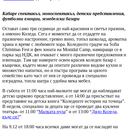
Кабаре спектакъл, моноспектакъл, детски представления,
футболни емоции, земеделски базари
Остават само три седмици до най-красивия и светъл празник,
а именно Коледа. Сега е моментът да се отдадете на
празнично настроение, греяно вино, топъл шоколад, ароматна
храна и време с любимите хора. Коледното градче на Sofia
Christmas Fest и фен зоната на Monidal Camp, намиращи се в
парка зад НДК, ви очакват с много празнични предложения и
изненади. Там ще намерите освен красив коледен базар с
къщички, където може да опитате различни видове кухни и
множество напитки, но и пъстра програма за цялото
семейство като част от нея се провежда в специално
изградена, топла шатра с удобна мека мебел.
В събота от 11:00 часа най-малките ще могат да наблюдават
детско цирково представление, а от 14:00 да присъстват на
представяне на детска книга “Коледните истории на точица”.
В неделя, специално за децата ще се проведат два куклени
театърa- от 11:00 “
Малката нула
” и от 13:00 “
Дядо Коледа,
къде си?
”
На 9.12 от 18:00 часа всички дами могат да се насладят на