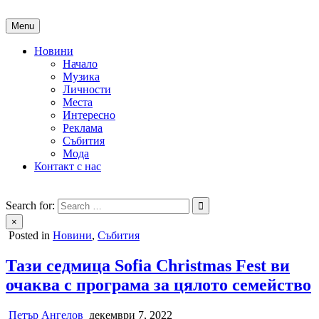
Skip
to
Menu
content
Новини
Начало
Музика
Личности
Места
Интересно
Реклама
Събития
Мода
Контакт с нас
People of Bulgaria
За хората на България
Search for:
×
Posted in
Новини
,
Събития
Тази седмица Sofia Christmas Fest ви
очаква с програма за цялото семейство
Петър Ангелов
декември 7, 2022