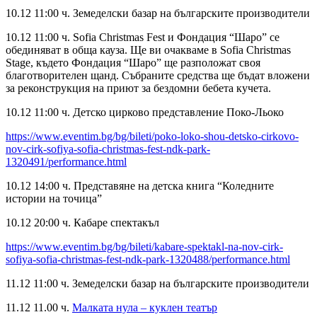
10.12 11:00 ч. Земеделски базар на българските производители
10.12 11:00 ч. Sofia Christmas Fest и Фондация “Шаро” се
обединяват в обща кауза. Ще ви очакваме в Sofia Christmas
Stage, където Фондация “Шаро” ще разположат своя
благотворителен щанд. Събраните средства ще бъдат вложени
за реконструкция на приют за бездомни бебета кучета.
10.12 11:00 ч. Детско цирково представление Поко-Льоко
https://www.eventim.bg/bg/bileti/poko-loko-shou-detsko-cirkovo-
nov-cirk-sofiya-sofia-christmas-fest-ndk-park-
1320491/performance.html
10.12 14:00 ч. Представяне на детска книга “Коледните
истории на точица”
10.12 20:00 ч. Кабаре спектакъл
https://www.eventim.bg/bg/bileti/kabare-spektakl-na-nov-cirk-
sofiya-sofia-christmas-fest-ndk-park-1320488/performance.html
11.12 11:00 ч. Земеделски базар на българските производители
11.12 11.00 ч.
Малката нула – куклен театър