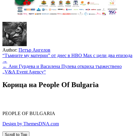
Author:
Петър Ангелов
Навигация
“Тъмните му материи” от днес в HBO Max с цели два епизода
→
← Ани Гурдева и Василена Пулева откриха тържествено
„V&A Event Agency“
Корица на People Of Bulgaria
PEOPLE OF BULGARIA
Design by ThemesDNA.com
Scroll to Top