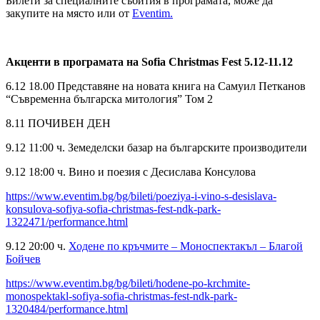
Билети за специалните събития в програмата, може да
закупите на място или от
Eventim.
Акценти в програмата на Sofia Christmas Fest 5.12-11.12
6.12 18.00 Представяне на новата книга на Самуил Петканов
“Съвременна българска митология” Том 2
8.11 ПОЧИВЕН ДЕН
9.12 11:00 ч. Земеделски базар на българските производители
9.12 18:00 ч. Вино и поезия с Десислава Консулова
https://www.eventim.bg/bg/bileti/poeziya-i-vino-s-desislava-
konsulova-sofiya-sofia-christmas-fest-ndk-park-
1322471/performance.html
9.12 20:00 ч.
Ходене по кръчмите – Моноспектакъл – Благой
Бойчев
https://www.eventim.bg/bg/bileti/hodene-po-krchmite-
monospektakl-sofiya-sofia-christmas-fest-ndk-park-
1320484/performance.html