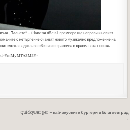
зия „Планета“ – PlanetaOfficial, премиера ще направи и новият
Меломаните с нетърпение очакват новото музикално предложение на
нителката надскача себе си и се развива в правилната посока.
gshid=YmMyMTA2M2Y=
QuickyBurger – най-вкусните бургери в Благоевград
→