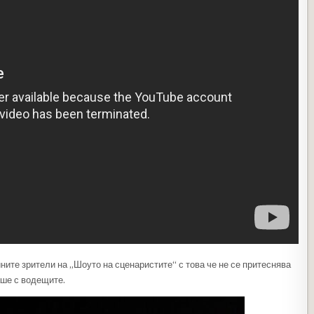
ните зрители на „Шоуто на сценаристите“ с това че не се притеснява
аше с водещите.