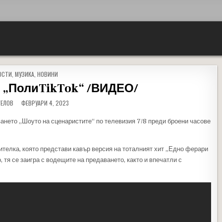
D IN
ОСТИ
,
МУЗИКА
,
НОВИНИ
 „ПолиTikTok“ /ВИДЕО/
ГЕЛОВ
ФЕВРУАРИ 4, 2023
нето „Шоуто на сценаристите“ по телевизия 7/8 преди броени часове
ителка, която представи кавър версия на тоталният хит „Едно ферари
, тя се заигра с водещите на предаването, както и впечатли с