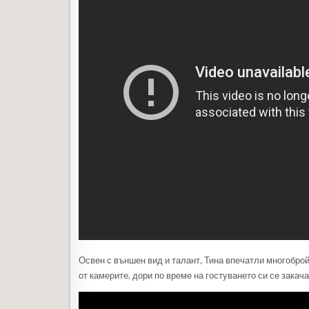
Освен с външен вид и талант, Тина впечатли многоброй
от камерите, дори по време на гостуването си се закач