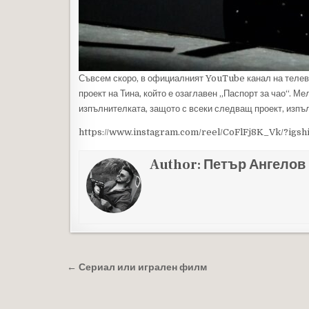
Съвсем скоро, в официалният YouTube канал на телеви
проект на Тина, който е озаглавен „Паспорт за чао“. 
изпълнителката, защото с всеки следващ проект, изпъл
https://www.instagram.com/reel/CoFlFj8K_Vk/?i
Author:
Петър Ангелов
Навигация
← Сериал или игрален филм