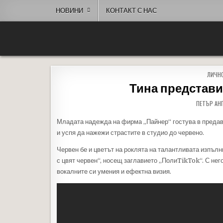
Skip to content
НОВИНИ
КОНТАКТ С НАС
People of Bulgaria
За хората на България
POSTE
ЛИЧН
Тина представи
ПЕТЪР АН
Младата надежда на фирма „Пайнер“ гостува в предава
и успя да нажежи страстите в студио до червено.
Червен бе и цветът на роклята на талантливата изпълн
с цвят червен“, носещ заглавието „ПолиTikTok“. С него
вокалните си умения и ефектна визия.