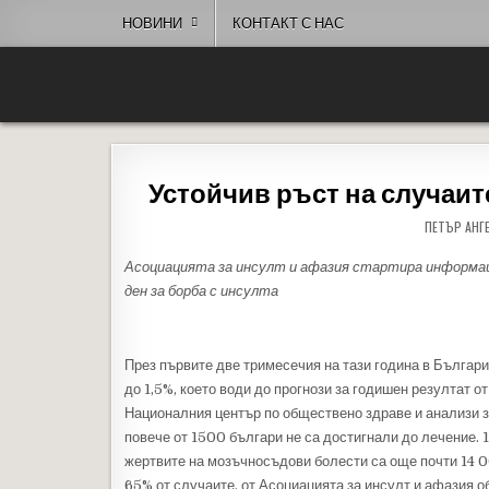
Skip to content
НОВИНИ
КОНТАКТ С НАС
People of Bulgaria
За хората на България
Устойчив ръст на случаите
ПЕТЪР АНГ
Асоциацията за инсулт и афазия стартира информац
ден за борба с инсулта
През първите две тримесечия на тази година в Българи
до 1,5%, което води до прогнози за годишен резултат о
Националния център по обществено здраве и анализи за
повече от 1500 българи не са достигнали до лечение. 
жертвите на мозъчносъдови болести са още почти 14 00
65% от случаите, от Асоциацията за инсулт и афазия о