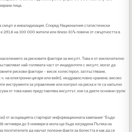
зирани лица.
а смърт и инвалидизация. Според Националния статистически
 е 291,6 на 100 000 жители или близо 35% повече от смъртността в
населението за рисковите фактори за инсулт. Това е от изключително
ъставляват най-голямата част от инцидентите с инсулт, могат да
овните рискови фактори – висок холестерол, затлъстяване,
ч. на електронни цигари или вейп), нездравословно хранене, високо
е инструменти за управление или контрол на риска и те са напълно
сува от това какво представлява инсултът, кои са двете основни групи
ври) от асоциацията стартират информационната кампания “Бъди
26 октомври до 3 ноември в мола ще бъде изградена Пътека на
а посетителите да научат полезни факти за болестта и как да се