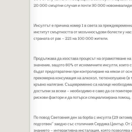
20 000 смъртни случая и почти 30 000 новоинвалиди
Инсултът е причина номер 1 в света за преждевременн
институт смъртността от мозъчносъдови болести у нас
страната от рак – 221 на 100 000 жители.
Продължава да изостава процесът на ограмотяване на 
значение, защото 80% от исхемичните инсулти, които с
бъдат предотвратени при контролиране на някои от осн
прекомерна консумация на алкохол, тютюнопушене (в т.
кръвно налягане. Същевременно са налице необходимит
достъпни за всеки – необходимо е само да се поинтере
рискови фактори и да потърси специализирана помощ.
По повод Световния ден за борба с инсулта (29 октом
подготвен” заедно със столичния Сердика Център. От 
знанието – интерактивна инсталация, която позволява н