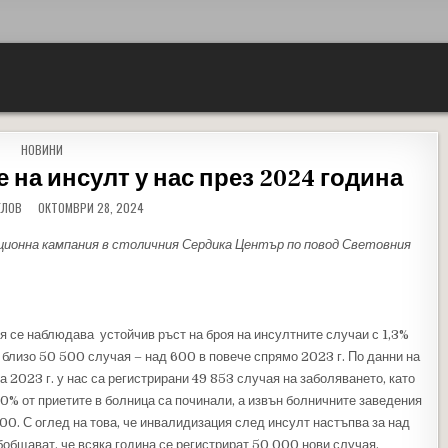
POSTED IN
НОВИНИ
 на инсулт у нас през 2024 година
ЕЛОВ
ОКТОМВРИ 28, 2024
ионна кампания в столичния Сердика Център по повод Световния
я се наблюдава устойчив ръст на броя на инсултните случаи с 1,3%
т близо 50 500 случая – над 600 в повече спрямо 2023 г. По данни на
 2023 г. у нас са регистрирани 49 853 случая на заболяването, като
10% от приетите в болница са починали, а извън болничните заведения
0. С оглед на това, че инвалидизация след инсулт настъпва за над
бобщават, че всяка година се регистрират 50 000 нови случая,