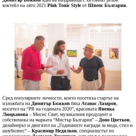
коктейл на лято 2021
Pink Tonic Style
от
Швепс България
.
Сред популярните личности, които посетиха стартът на
изложбата на
Димитър Божков
бяха
Атанас Лазаров
,
носител на “PR на годината 2020”, красивата
Яненка
Люцканова
– Мисис Свят, музикалния продуцент и
собственика на марката “Мистър България” –
Доно Цветков
,
дизайнерът и двигател на „Годишните награди за мода, стил и
шоубизнес“ –
Красимир Недялков
, специалистът по