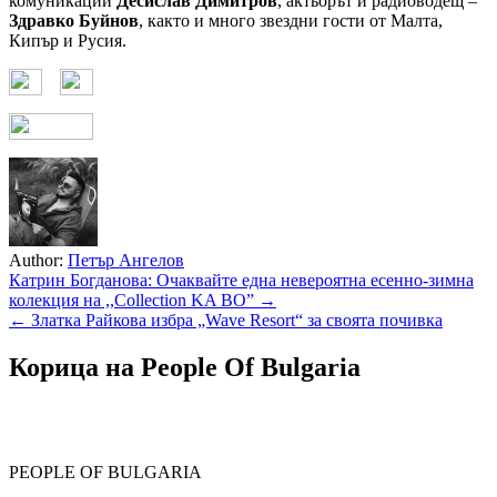
комуникации
Десислав Димитров
, актьорът и радиоводещ –
Здравко Буйнов
, както и много звездни гости от Малта,
Кипър и Русия.
Author:
Петър Ангелов
Навигация
Катрин Богданова: Очаквайте една невероятна есенно-зимна
колекция на ,,Collection KA BO” →
← Златка Райкова избра „Wave Resort“ за своята почивка
Корица на People Of Bulgaria
PEOPLE OF BULGARIA