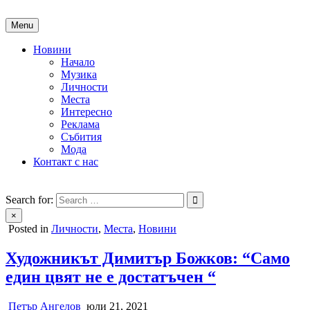
Skip
to
Menu
content
Новини
Начало
Музика
Личности
Места
Интересно
Реклама
Събития
Мода
Контакт с нас
People of Bulgaria
За хората на България
Search for:
×
Posted in
Личности
,
Места
,
Новини
Художникът Димитър Божков: “Само
един цвят не е достатъчен “
Петър Ангелов
юли 21, 2021