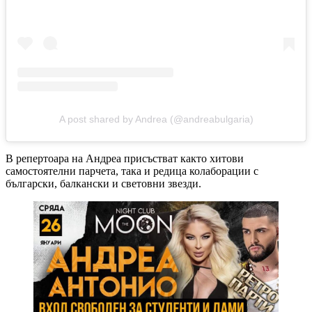
A post shared by Andrea (@andreabulgaria)
В репертоара на Андреа присъстват както хитови
самостоятелни парчета, така и редица колаборации с
български, балкански и световни звезди.