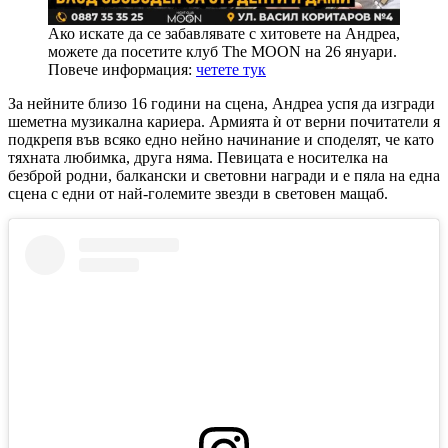
Ако искате да се забавлявате с хитовете на Андреа,
можете да посетите клуб The MOON на 26 януари.
Повече информация:
четете тук
За нейните близо 16 години на сцена, Андреа успя да изгради
шеметна музикална кариера. Армията ѝ от верни почитатели я
подкрепя във всяко едно нейно начинание и споделят, че като
тяхната любимка, друга няма. Певицата е носителка на
безброй родни, балкански и световни награди и е пяла на една
сцена с едни от най-големите звезди в световен мащаб.