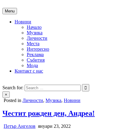
Skip
to
Menu
content
Новини
Начало
Музика
Личности
Места
Интересно
Реклама
Събития
Мода
Контакт с нас
People of Bulgaria
За хората на България
Search for:
×
Posted in
Личности
,
Музика
,
Новини
Честит рожден ден, Андреа!
Петър Ангелов
януари 23, 2022