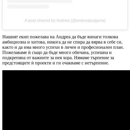
A post shared by Andrea (@andreabulgaria)
Нашият екип пожелава на Андреа да бъде винаги толкова
амбициозна и хитова, никога да не спира да вярва в себе си,
както и да има много успехи в личен и професионален план.
Пожелаваме ѝ също да бъде много обичана, успешна и
подкрепяна от важните за нея хора. Нямаме търпение за
предстоящите ѝ проекти и ги очакваме с нетърпение.