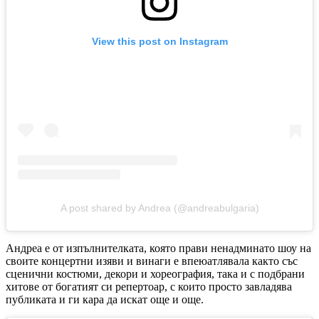
View this post on Instagram
A post shared by Andrea (@andreabulgaria)
Андреа е от изпълнителката, която прави ненадминато шоу на
своите концертни изяви и винаги е впеюатлявала както със
сценични костюми, декори и хореография, така и с подбрани
хитове от богатият си репертоар, с които просто завладява
публиката и ги кара да искат още и още.