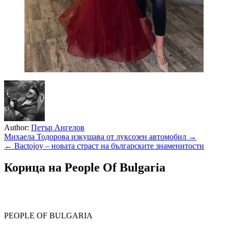
Author:
Петър Ангелов
Навигация
Михаела Тодорова изкушава от луксозен автомобил →
← Bactojoy – новата страст на българските знаменитости
Корица на People Of Bulgaria
PEOPLE OF BULGARIA