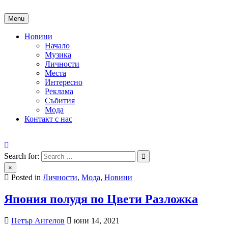
Skip
to
Menu
content
Новини
Начало
Музика
Личности
Места
Интересно
Реклама
Събития
Мода
Контакт с нас
People of Bulgaria
За хората на България
Search for:
×
Posted in
Личности
,
Мода
,
Новини
Япония полудя по Цвети Разложка
Петър Ангелов
юни 14, 2021