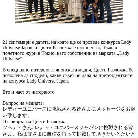
21 септември е датата, на която ще се проведе конкурса Lady
Universe Japan, а Цвети Разложка е поканена да бъде в
почетното жури в Токио, като собственик на марката ,,Lady
Universe”.
В специално интервю за японската медия, Цвети Разложка бе
помолена да сподели, какъв съвет би дала на претендентките
на конурса Lady Universe Japan.
Ето и част от интервюто
Въпрос на медията:
レディーユニバースに挑戦される皆さまにメッセージをお願
い致します。
Отговорът на Цвети Разложка:
ツベティさん: レディ・ユニバースジャパンに挑戦される皆
さま、私は皆さまに自信を持って挑戦して頂きたいとたいと