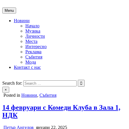
Skip
to
Menu
content
Новини
Начало
Музика
Личности
Места
Интересно
Реклама
Събития
Мода
Контакт с нас
People of Bulgaria
За хората на България
Search for:
×
Posted in
Новини
,
Събития
14 февруари с Комеди Клуба в Зала 1,
НДК
Петър Ангелов
януари 22, 2025