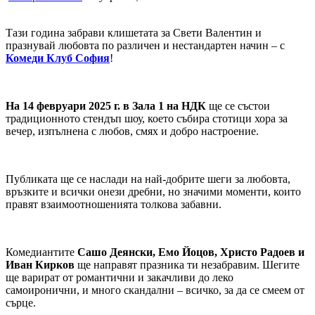
Тази година забрави клишетата за Свети Валентин и
празнувай любовта по различен и нестандартен начин – с
Комеди Клуб София
!
На 14 февруари 2025 г. в Зала 1 на НДК
ще се състои
традиционното стендъп шоу, което събира стотици хора за
вечер, изпълнена с любов, смях и добро настроение.
Публиката ще се наслади на най-добрите шеги за любовта,
връзките и всички онези дребни, но значими моменти, които
правят взаимоотношенията толкова забавни.
Комедиантите
Сашо Деянски, Емо Йоцов, Христо Радоев и
Иван Кирков
ще направят празника ти незабравим. Шегите
ще варират от романтични и закачливи до леко
самоиронични, и много скандални – всичко, за да се смеем от
сърце.