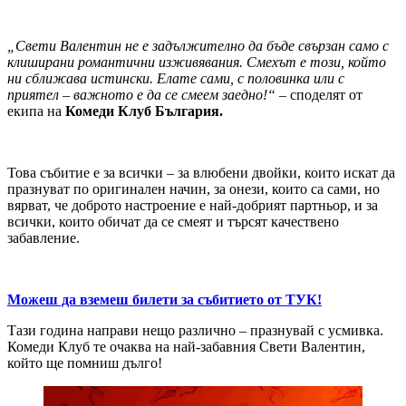
„Свети Валентин не е задължително да бъде свързан само с
клиширани романтични изживявания. Смехът е този, който
ни сближава истински. Елате сами, с половинка или с
приятел – важното е да се смеем заедно!“
– споделят от
екипа на
Комеди Клуб България.
Това събитие е за всички – за влюбени двойки, които искат да
празнуват по оригинален начин, за онези, които са сами, но
вярват, че доброто настроение е най-добрият партньор, и за
всички, които обичат да се смеят и търсят качествено
забавление.
Можеш да вземеш билети за събитието от ТУК!
Тази година направи нещо различно – празнувай с усмивка.
Комеди Клуб те очаква на най-забавния Свети Валентин,
който ще помниш дълго!