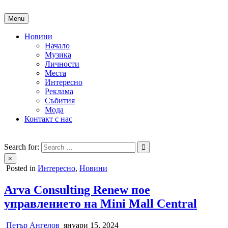
Skip
to
Menu
content
Новини
Начало
Музика
Личности
Места
Интересно
Реклама
Събития
Мода
Контакт с нас
People of Bulgaria
За хората на България
Search for:
×
Posted in
Интересно
,
Новини
Arva Consulting Renew пое
управлението на Mini Mall Central
Петър Ангелов
януари 15, 2024