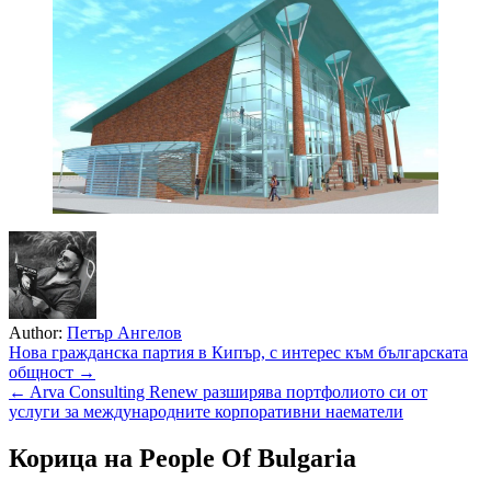
Author:
Петър Ангелов
Навигация
Нова гражданска партия в Кипър, с интерес към българската
общност →
← Arva Consulting Renew разширява портфолиото си от
услуги за международните корпоративни наематели
Корица на People Of Bulgaria