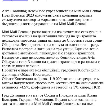
Arva Consulting Renew пое управлението на Mini Mall Central.
През Ноември 2023 консултантската компания подписа
ексклузивен договор за маркетинг, отдаване под наем и
бъдещото цялостно управление на Mini Mall Central.
Mini Mall Central е разположен на изключително ексклузивна
търговска локация на централния площад на централната
пешеходна търговска улица на града до Спортната зала срещу
Общината. Лесно достъпен на минута от влизането в града.
Разполага с островна локация на три улици. Еднакво лесно
достъпен с автомобил, пешеходно и с градски транспорт.
Намира се също непосредствено до бензиностанция Avia.
Обслужва се от 3 линии на градски транспорт и разполага с
голям външен паркинг.
Проектът е първият мол обслужващ градовете Кюстендил и
Дупница в Област Кюстендил.
Област Кюстендил наброява 119 000 жители със средна към
висока покупателна способност, коефициент на икономическа
активност 74.5%, коефициент на заетост 72.5%, според НСИ.
Град Дупница е на път от София и Пловдив за цяла Южна
България, Гърция и Македония. Поради което компанията
залага на слоган на Mini Mall Central: Защото сме на път.