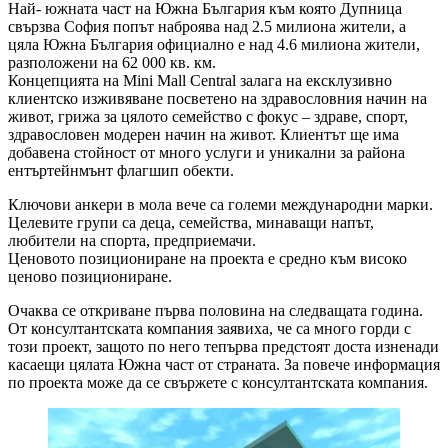
Най- южната част на Южна България към която Дупница
свързва София попът наброява над 2.5 милиона жители, а
цяла Южна България официално е над 4.6 милиона жители,
разположени на 62 000 кв. км.
Концепцията на Mini Mall Central залага на ексклузивно
клиентско изживяване посветено на здравословния начин на
живот, грижа за цялото семейство с фокус – здраве, спорт,
здравословен модерен начин на живот. Клиентът ще има
добавена стойност от много услуги и уникални за района
ентъртейнмънт флагшип обекти.
Ключови анкери в мола вече са големи международни марки.
Целевите групи са деца, семейства, минаващи напът,
любители на спорта, предприемачи.
Ценовото позициониране на проекта е средно към високо
ценово позициониране.
Очаква се откриване първа половина на следващата година.
От консултантската компания заявиха, че са много горди с
този проект, защото по него тепърва предстоят доста изненади
касаещи цялата Южна част от страната. За повече информация
по проекта може да се свържете с консултантската компания.