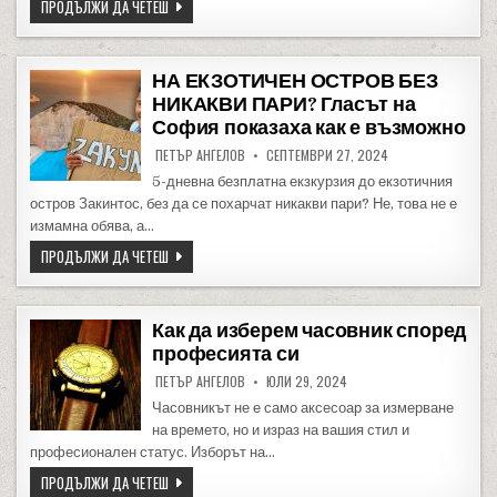
ПАМПОРОВО СТАРТИРА ПРЕДВАРИТЕЛНА ПРОДАЖБА НА ЛИ
ПРОДЪЛЖИ ДА ЧЕТЕШ
НА ЕКЗОТИЧЕН ОСТРОВ БЕЗ
НИКАКВИ ПАРИ? Гласът на
София показаха как е възможно
ПЕТЪР АНГЕЛОВ
СЕПТЕМВРИ 27, 2024
5-дневна безплатна екзкурзия до екзотичния
остров Закинтос, без да се похарчат никакви пари? Не, това не е
измамна обява, а…
НА ЕКЗОТИЧЕН ОСТРОВ БЕЗ НИКАКВИ ПАРИ? ГЛАСЪТ НА 
ПРОДЪЛЖИ ДА ЧЕТЕШ
Как да изберем часовник според
професията си
ПЕТЪР АНГЕЛОВ
ЮЛИ 29, 2024
Часовникът не е само аксесоар за измерване
на времето, но и израз на вашия стил и
професионален статус. Изборът на…
КАК ДА ИЗБЕРЕМ ЧАСОВНИК СПОРЕД ПРОФЕСИЯТА СИ
ПРОДЪЛЖИ ДА ЧЕТЕШ