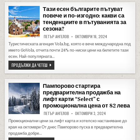
Тази есен българите пътуват
повече и по-изгодно: какви са
тенденциите в пътуванията за
сезона?
ПЕТЪР АНГЕЛОВ
ОКТОМВРИ 16, 2024
Туристическата агенция Vola.bg, която е вече международна под
името GoVola, отчита почти 24% по-ниски цени на билетите тази
есен. Най-популярната…
ТАЗИ ЕСЕН БЪЛГАРИТЕ ПЪТУВАТ ПОВЕЧЕ И ПО-ИЗГОДНО: 
ПРОДЪЛЖИ ДА ЧЕТЕШ
Пампорово стартира
предварителна продажба на
лифт карти “Select” с
промоционална цена от 82 лева
ПЕТЪР АНГЕЛОВ
ОКТОМВРИ 3, 2024
Промоционални цени за лифт карта и хотелско настаняване до
края на октомври От днес Пампорово пуска в предварителна
продажба добре…