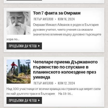
Топ 7 факта за Омраам
ПЕТЪР АНГЕЛОВ
ЮЛИ 16, 2024
Омраам Микаел Айванов е роден в България
духовен учител, чиито учения са оказали
значително влияние върху духовно търсещите
хора по…
ТОП 7 ФАКТА ЗА ОМРААМ
ПРОДЪЛЖИ ДА ЧЕТЕШ
Чепеларе приема Държавното
първенство по спускане в
планинското колоездене през
уикенда
ПЕТЪР АНГЕЛОВ
ЮЛИ 12, 2024
Над 100 участници от всички краища на страната ще мерят сили
по най-дългото трасе в България На 13-14…
ЧЕПЕЛАРЕ ПРИЕМА ДЪРЖАВНОТО ПЪРВЕНСТВО ПО СПУСКА
ПРОДЪЛЖИ ДА ЧЕТЕШ