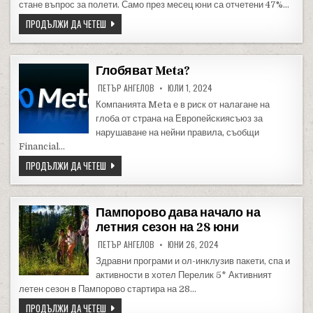
стане въпрос за полети. Само през месец юни са отчетени 47%…
47% УВЕЛИЧЕНИЕ НА ЗАКЪСНЕЛИ И ОТМЕНЕНИ ПОЛЕТИ СА
ПРОДЪЛЖИ ДА ЧЕТЕШ
Глобяват Meta?
ПЕТЪР АНГЕЛОВ
ЮЛИ 1, 2024
Компанията Meta е в риск от налагане на
глоба от страна на Европейскиясъюз за
нарушаване на нейни правила, съобщи
Financial…
ГЛОБЯВАТ META?
ПРОДЪЛЖИ ДА ЧЕТЕШ
Пампорово дава начало на
летния сезон на 28 юни
ПЕТЪР АНГЕЛОВ
ЮНИ 26, 2024
Здравни програми и ол-инклузив пакети, спа и
активности в хотел Перелик 5* Активният
летен сезон в Пампорово стартира на 28…
ПАМПОРОВО ДАВА НАЧАЛО НА ЛЕТНИЯ СЕЗОН НА 28 ЮНИ
ПРОДЪЛЖИ ДА ЧЕТЕШ