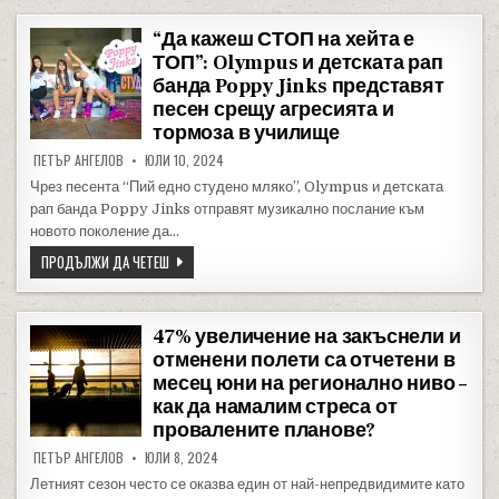
“Да кажеш СТОП на хейта е
ТОП”: Olympus и детската рап
банда Poppy Jinks представят
песен срещу агресията и
тормоза в училище
ПЕТЪР АНГЕЛОВ
ЮЛИ 10, 2024
Чрез песента “Пий едно студено мляко”, Olympus и детската
рап банда Poppy Jinks отправят музикално послание към
новото поколение да…
“ДА КАЖЕШ СТОП НА ХЕЙТА Е ТОП”: OLYMPUS И ДЕТСКАТ
ПРОДЪЛЖИ ДА ЧЕТЕШ
47% увеличение на закъснели и
отменени полети са отчетени в
месец юни на регионално ниво –
как да намалим стреса от
провалените планове?
ПЕТЪР АНГЕЛОВ
ЮЛИ 8, 2024
Летният сезон често се оказва един от най-непредвидимите като