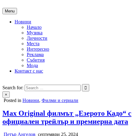
Skip
to
Menu
content
Новини
Начало
Музика
Личности
Места
Интересно
Реклама
Събития
Мода
Контакт с нас
People of Bulgaria
За хората на България
Search for:
×
Posted in
Новини
,
Филми и сериали
Max Original филмът „Езерото Кадо“ с
официален трейлър и премиерна дата
Петър Ангелов
септември 25, 2024