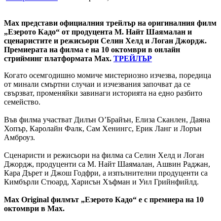
Max представи официалния трейлър на оригиналния филм
„Езерото Кадо“ от продуцента М. Найт Шаямалан и
сценаристите и режисьори Селин Хелд и Логан Джордж.
Премиерата на филма е на 10 октомври в онлайн
стрийминг платформата Max.
ТРЕЙЛЪР
Когато осемгодишно момиче мистериозно изчезва, поредица
от минали смъртни случаи и изчезвания започват да се
свързват, променяйки завинаги историята на едно разбито
семейство.
Във филма участват Дилън О’Брайън, Елиза Сканлен, Даяна
Хопър, Каролайн Фалк, Сам Хенингс, Ерик Ланг и Лорън
Амброуз.
Сценаристи и режисьори на филма са Селин Хелд и Логан
Джордж, продуценти са М. Найт Шаямалан, Ашвин Раджан,
Кара Дърет и Джош Годфри, а изпълнителни продуценти са
Кимбърли Стюард, Харисън Хъфман и Уил Грийнфийлд.
Max Original филмът „Езерото Кадо“ е с премиера на 10
октомври в Max.