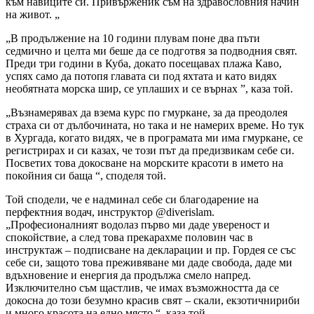
към навиците си. Привърженик съм на здравословния начин
на живот. „
„В продължение на 10 години плувам поне два пъти
седмично и целта ми беше да се подготвя за подводния свят.
Преди три години в Куба, докато посещавах плажа Каво,
успях само да потопя главата си под яхтата и като видях
необятната морска шир, се уплаших и се върнах ”, каза той.
„Възнамерявах да взема курс по гмуркане, за да преодолея
страха си от дълбочината, но така и не намерих време. Но тук
в Хургада, когато видях, че в програмата ми има гмуркане, се
регистрирах и си казах, че този път да предизвикам себе си.
Посветих това докосване на морските красоти в името на
покойния си баща “, споделя той.
Той сподели, че е надминал себе си благодарение на
перфектния водач, инструктор @diverislam.
„Професионалният водолаз първо ми даде увереност и
спокойствие, а след това прекарахме половин час в
инструктаж – подписване на декларации и пр. Гордея се със
себе си, защото това преживяване ми даде свобода, даде ми
вдъхновение и енергия да продължа смело напред.
Изключително съм щастлив, че имах възможността да се
докосна до този безумно красив свят – скали, екзотичнириби
и много красота на едно място “, каза той.