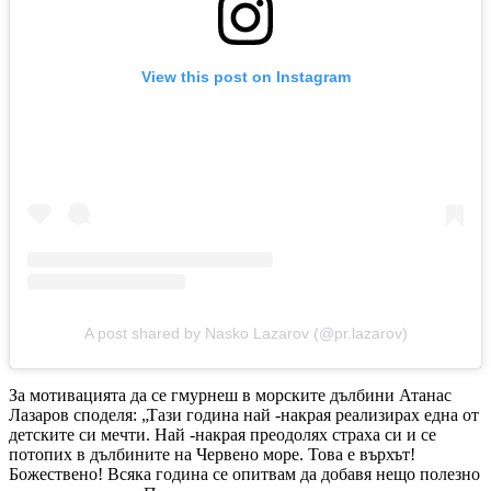
View this post on Instagram
A post shared by Nasko Lazarov (@pr.lazarov)
За мотивацията да се гмурнеш в морските дълбини Атанас
Лазаров споделя: „Тази година най -накрая реализирах една от
детските си мечти. Най -накрая преодолях страха си и се
потопих в дълбините на Червено море. Това е върхът!
Божествено! Всяка година се опитвам да добавя нещо полезно