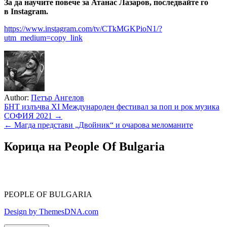
За да научите повече за Атанас Лазаров, последвайте го
в Instagram.
https://www.instagram.com/tv/CTkMGKPioN1/?
utm_medium=copy_link
Author:
Петър Ангелов
Навигация
БНТ излъчва XI Международен фестивал за поп и рок музика
СОФИЯ 2021 →
← Магда представи „Двойник“ и очарова меломаните
Корица на People Of Bulgaria
PEOPLE OF BULGARIA
Design by ThemesDNA.com