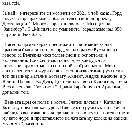
каза той.
За най – интересните си моменти от 2021 г. той каза: „Горд
съм, че стартирах моя глобален телевизионен проект„
Дестинации “. Много скоро започваме с “Mесецът на
Занзибар” . С „Мисията на усмивката“ зарадвахме над 350
сираци в Занзибар.
„Наскоро организирах престижното състезание за най-
красивия българин и съм горд, че накарахме Румъния да
говори за България чрез телевизионни репортажи и
включвания. Това беше моята цел чрез конкурса да
популяризирам страната си по най -добрия начин. Моят
специален гост и жури беше световноизвестният румънски
топ дизайнер Каталин Ботезату, Акцент, Анджи Касабие, д-р
Венета Павлова Ео Дент, Цветелина Савова-Ксилитол, група
Веска Пенкова Скорпион “ ,Давид Гарабинян от Армения,
допълни той.
„Веднага щом се появи в хотел„ Златни пясъци “, Каталин
Ботезату предизвика фурор. Повече от 5 румънски телевизии
наблюдаваха всяко негово движение по време на посещението
му като жури и представянето на лятната му колекция бански
костюми “, каза той.