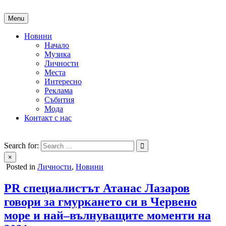
Skip
to
Menu
content
Новини
Начало
Музика
Личности
Места
Интересно
Реклама
Събития
Мода
Контакт с нас
People of Bulgaria
За хората на България
Search for:
×
Posted in
Личности
,
Новини
PR специалистът Атанас Лазаров
говори за гмуркането си в Червено
море и най–вълнуващите моменти на