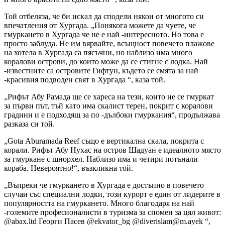
Той отбеляза, че би искал да сподели някои от многото си
впечатления от Хургада. „Понякога можете да чуете, че
гмуркането в Хургада че не е най -интересното. Но това е
просто заблуда. Не им вярвайте, всъщност повечето плажове
на хотела в Хургада са пясъчни, но наблизо има много
коралови острови, до които може да се стигне с лодка. Най
-известните са островите Гифтун, където се смята за най
-красивия подводен свят в Хургада “, каза той.
„Рифът Абу Рамада ще се хареса на тези, които не се гмуркат
за първи път, тъй като има скалист терен, покрит с коралови
градини и е подходящ за по -дълбоки гмуркания“, продължава
разказа си той.
„Gota Aburamada Reef също е вертикална скала, покрита с
корали. Рифът Абу Нухас на остров Шадуан е идеалното място
за гмуркане с шнорхел. Наблизо има и четири потънали
кораба. Невероятно!“, възкликна той.
„Въпреки че гмуркането в Хургада е достъпно в повечето
случаи със специални лодки, този курорт е един от лидерите в
популярността на гмуркането. Много благодаря на най
-големите професионалисти в туризма за спомен за цял живот:
@abax.ltd Георги Пасев @ekvator_bg @diverislam@m.ayek “,