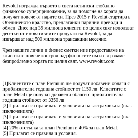
Revolut изгражда първото в света истински глобално
финансово суперприложение, за да помогне на хората да
получат повече от парите си. През 2015 г. Revolut стартира в
Обединеното кралство, предлагайки парични преводи и
обмен. Днес над 35 милиона клиенти по целия свят използват
десетки от иновативните продукти на Revolut, за да
извършват над 500 милиона трансакции месечно.
Чрез нашите лични и бизнес сметки ние предоставяме на
клиентите повече контрол над финансите им и свързваме
безпроблемно хората по целия свят. www.revolut.com
[1]Клиентите с план Premium ще получат добавени облаги с
приблизителна годишна стойност от 1150 лв. Клиентите с
план Metal ще получат добавени облаги с приблизителна
годишна стойност от 3350 лв.
[2] Прилагат са правилата и условията на застраховката (вкл.
изключенията)
[3] Прилагат са правилата и условията на застраховката (вкл.
изключенията)
[4] 20% отстъпка за план Premium и 40% за план Metal.
[5] Прилагат се правила и условия.