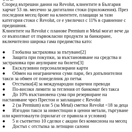
Според вътрешни данни на Revolut, клиентите в България
харчат 53 лв. месечно за дигитални стоки (приложения). През
последния месец броят на клиентите, плащащи за тази
категория стоки с Revolut, се е увеличил с 11% в сравнение с
предишния.
Клиентите на Revolut с планове Premium и Metal могат вече да
се възползват от първокласни продукти за банкиране,
включително широка гама предимства като:
● Глобална застраховка за пътуване[2]
● Защита при покупки, за възстановяване на средства и
застраховка при анулиране на билети[3]
● Ексклузивни персонализирани карти
● Обмен на неаграничени суми пари, без допълнителни
такси за обмен от понеделник до петък
● Отстъпки[4] за международни парични преводи
● По-високи лимити за тегления от банкомат без такса
● До 10% възстановена сума при резервиране на
настаняване чрез Престои и заплащане с Revolut
● 2 (за Premium) или 5 (за Metal) сметки Revolut <18 за деца
● Изгодни такси за инвестиции в ценни метали, търгуване
или криптовалути (прилагат се правила и условия)
● 5 и съответно 10 сделки с акции без комисиона на месец
● Достъп с отстъпка за летищни салони