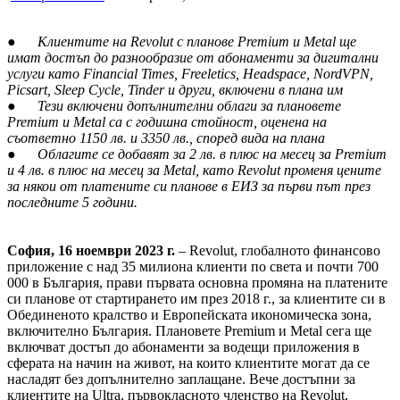
●
Клиентите на Revolut с планове Premium и Metal ще
имат достъп до разнообразие от абонаменти за дигитални
услуги като Financial Times, Freeletics, Headspace, NordVPN,
Picsart, Sleep Cycle, Tinder и други, включени в плана им
●
Тези включени допълнителни облаги за плановете
Premium и Metal са с годишна стойност, оценена на
съответно 1150 лв. и 3350 лв., според вида на плана
●
Облагите се добавят за 2 лв. в плюс на месец за Premium
и 4 лв. в плюс на месец за Metal, като Revolut променя цените
за някои от платените си планове в ЕИЗ за първи път през
последните 5 години.
София, 16 ноември 2023 г.
– Revolut, глобалното финансово
приложение с над 35 милиона клиенти по света и почти 700
000 в България, прави първата основна промяна на платените
си планове от стартирането им през 2018 г., за клиентите си в
Обединеното кралство и Европейската икономическа зона,
включително България. Плановете Premium и Metal сега ще
включват достъп до абонаменти за водещи приложения в
сферата на начин на живот, на които клиентите могат да се
насладят без допълнително заплащане. Вече достъпни за
клиентите на Ultra, първокласното членство на Revolut,