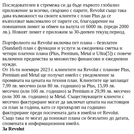
Последователен в стремежа си да бъде първото глобално
приложение за всичко, свързано с парите, Revolut също така
дава възможност на своите клиенти с план Plus да се
възползват максимално от парите си, благодарение на
повишения лимит за обмен на валута от 6000 лв. (преди 2000
лв.). Новият лимит е приложим за 30-дневен текущ период.
Портфолиото на Revolut включва пет плана – безплатен
(Standard) план с функции и услуги за ежедневна сметка и
четири платени плана (Plus, Premium, Metal и Ultra[5]) с повече
включени предимства за множество финансови и ежедневни
нужди.
От 16-ти ноември 2023 г. клиентите на Revolut с планове Plus,
Premium and Metal ще получат имейл с уведомление за
промяната на цената на техния план. Клиентите ще заплащат
7,99 лв. месечно (или 80 лв. годишно) за Plus, 15,99 лв.
месечно (или 160 лв. годишно) за Premium и 29,99 лв. месечно
(или 300 лв. годишно) за Metal. Съществуващите клиенти с
месечно фактуриране могат да заключат цената на настоящия
си план за година, като се прехвърлят на годишно
фактуриране преди посочената дата в имейла от Revolut.
Също така те могат да понижат плана си безплатно до датата,
спомената в информационния имейл.
За Revolut