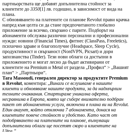
партньорствата ще добавят допълнителна стойност за
клиентите до
3350
[1] лв. годишно, в зависимост от вида на
плана.
С обновяването на платените си планове Revolut прави крачка
напред към целта си да стане предпочитаното глобално
приложение за всичко, свързано с парите. Подборът на
абонаменти обслужва различни персонални и професионални
нужди: новини (Financial Times), фитнес (ClassPass, Freeletics),
психично здраве и благополучие (Headspace, Sleep Cycle),
продуктивност и свързаност (NordVPN, Picsart) и дори
запознанства (Tinder). Тези нови облаги са достъпни в
приложението и могат лесно да бъдат активирани от
клиентите на Premium и Metal от раздела „Профил“ > „Вашият
план“ > „Партньори“.
Tara Massoudi, генерален директор за продуктите Premium
в Revolut
, коментира: „
Винаги се вслушваме в нашите
клиенти и обновяваме нашите продукти, за да надхвърлим
техните очаквания. Стартираме уникална оферта,
несравнима в Европа, която ще събере внимателно подбран
пакет от абонаментни услуги, включени в плана ви на Revolut.
Един акаунт, който отключва 7 абонамента, донася на
клиентите повече стойност и удобство. Като част от
подобряването на платените ни планове, вълнуващи
допълнителни облаги ще посетят скоро и клиентите на
Ultra.”