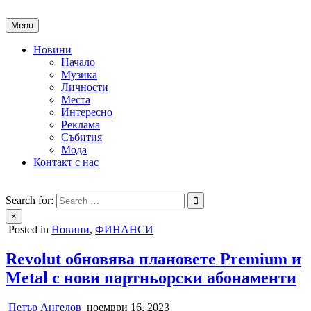
Skip
to
Menu
content
Новини
Начало
Музика
Личности
Места
Интересно
Реклама
Събития
Мода
Контакт с нас
People of Bulgaria
За хората на България
Search for:
×
Posted in
Новини
,
ФИНАНСИ
Revolut обновява плановете Premium и
Metal с нови партньорски абонаменти
Петър Ангелов
ноември 16, 2023