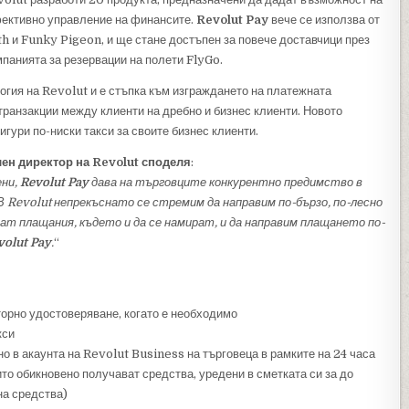
ефективно управление на финансите.
Revolut Pay
вече се използва от
h и Funky Pigeon, и ще стане достъпен за повече доставчици през
панията за резервации на полети FlyGo.
огия на Revolut и е стъпка към изграждането на платежната
транзакции между клиенти на дребно и бизнес клиенти. Новото
гури по-ниски такси за своите бизнес клиенти.
лен директор на Revolut споделя
:
ени,
Revolut Pay
дава на търговците конкурентно предимство в
В Revolut непрекъснато се стремим да направим по-бързо, по-лесно
ат плащания, където и да се намират, и да направим плащането по-
volut Pay
.
“
торно удостоверяване, когато е необходимо
кси
 в акаунта на Revolut Business на търговеца в рамките на 24 часа
то обикновено получават средства, уредени в сметката си за до
на средства)