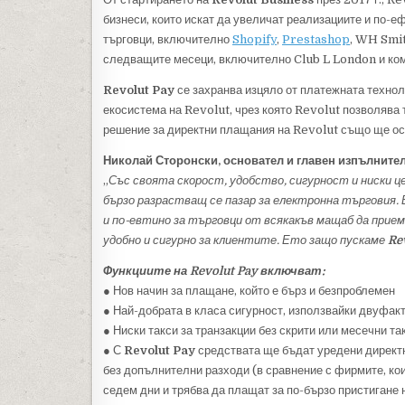
бизнеси, които искат да увеличат реализациите и по-
търговци, включително
Shopify
,
Prestashop
, WH Smit
следващите месеци, включително Club L London и ком
Revolut Pay
се захранва изцяло от платежната технол
екосистема на Revolut, чрез която Revolut позволява 
решение за директни плащания на Revolut също ще оси
Николай Сторонски, основател и главен изпълните
„
Със своята скорост, удобство, сигурност и ниски ц
бързо разрастващ се пазар за електронна търговия. 
и по-евтино за търговци от всякакъв мащаб да прием
удобно и сигурно за клиентите. Ето защо пускаме
Re
Функциите на Revolut Pay включват:
● Нов начин за плащане, който е бърз и безпроблемен
● Най-добрата в класа сигурност, използвайки двуфак
● Ниски такси за транзакции без скрити или месечни та
● С
Revolut Pay
средствата ще бъдат уредени директно
без допълнителни разходи (в сравнение с фирмите, кои
седем дни и трябва да плащат за по-бързо пристигане 