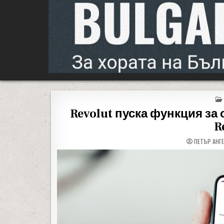
People of Bulgaria
За хората на България
Revolut пуска функция за
R
ПЕТЪР АНГ