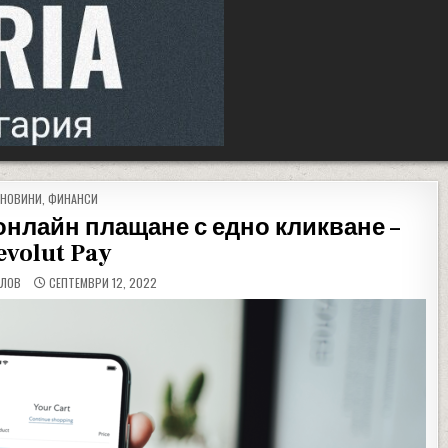
POSTED IN
НОВИНИ
,
ФИНАНСИ
 онлайн плащане с едно кликване –
evolut Pay
ЕЛОВ
СЕПТЕМВРИ 12, 2022