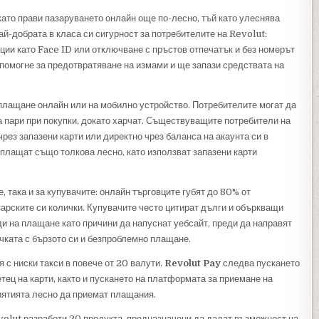
ато прави пазаруването онлайн още по-лесно, тъй като улеснява
й-добрата в класа си сигурност за потребителите на Revolut:
ии като Face ID или отключване с пръстов отпечатък и без номерът
 помогне за предотвратяване на измами и ще запази средствата на
 плащане онлайн или на мобилно устройство. Потребителите могат да
 пари при покупки, докато харчат. Съществуващите потребители на
рез запазени карти или директно чрез баланса на акаунта си в
а плащат също толкова лесно, като използват запазени карти
 така и за купувачите: онлайн търговците губят до 80% от
зарските си колички. Купувачите често цитират дълги и объркващи
и на плащане като причини да напуснат уебсайт, преди да направят
чката с бързото си и безпроблемно плащане.
 с ниски такси в повече от 20 валути.
Revolut Pay
следва пускането
етец на карти, както и пускането на платформата за приемане на
риятията лесно да приемат плащания.
evolut разработи 20 продукта, предназначени да дадат възможност на