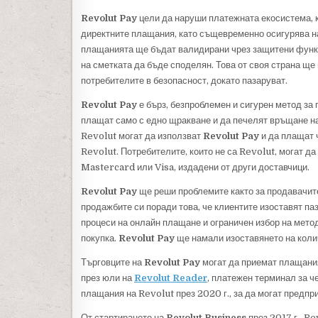
Revolut Pay
цели да наруши платежната екосистема, к
директните плащания, като същевременно осигурява на
плащанията ще бъдат валидирани чрез защитени функц
на сметката да бъде споделян. Това от своя страна ще
потребителите в безопасност, докато пазаруват.
Revolut Pay
е бърз, безпроблемен и сигурен метод за
плащат само с едно щракване и да печелят връщане на
Revolut могат да използват
Revolut Pay
и да плащат ч
Revolut. Потребителите, които не са Revolut, могат д
Mastercard или Visa, издадени от други доставчици.
Revolut Pay
ще реши проблемите както за продавачите,
продажбите си поради това, че клиентите изоставят па
процеси на онлайн плащане и ограничен избор на метод
покупка.
Revolut Pay
ще намали изоставянето на коли
Търговците на
Revolut Pay
могат да приемат плащания
през юли на
Revolut Reader
, платежен терминал за ч
плащания на Revolut през 2020 г., за да могат предп
От стартирането на
Revolut Business
през 2017 г., R