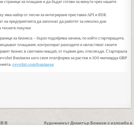
и страници за плащане и да бъдат готови за минути чрез нашите
y има набор от лесни за интегриране приставки API и SDK
ат на предприятията да започнат да работят за няколко дни
а техните покупки
аници за бизнеса – бързо подобрява начина, по който стартиращите,
звършват плащания, контролират разходите и овластяват своите
равят бизнес в световен мащаб, от първия ден, отвсякъде. Стартирала
 Revolut Business като своя платформа за растеж и 100 милиарда GBP
инията.
revolut.com/business
В В
Художникът Димитър Божков с изложба в
Благоевград →