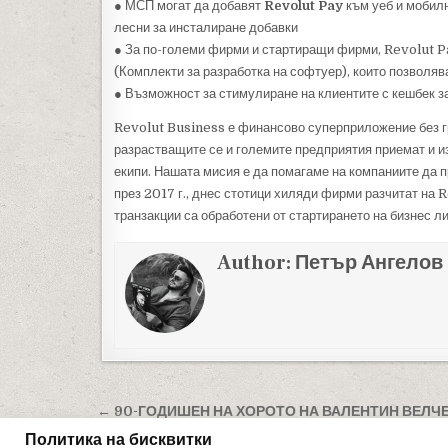
● МСП могат да добавят
Revolut Pay
към уеб и мобилн
лесни за инсталиране добавки
● За по-големи фирми и стартиращи фирми, Revolut Pa
(Комплекти за разработка на софтуер), които позволяв
● Възможност за стимулиране на клиентите с кешбек з
Revolut Business е финансово суперприложение без гр
разрастващите се и големите предприятия приемат и и
екипи. Нашата мисия е да помагаме на компаниите да п
през 2017 г., днес стотици хиляди фирми разчитат на
транзакции са обработени от стартирането на бизнес л
Author:
Петър Ангелов
Навигация
← 90-ГОДИШЕН НА ХОРОТО НА ВАЛЕНТИН ВЕЛЧЕ
ПАСКАЛЕВЕЦ
Политика на бисквитки