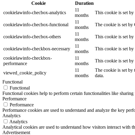
Cookie
Duration
11
cookielawinfo-checbox-analytics
This cookie is set b
months
11
cookielawinfo-checbox-functional
The cookie is set by
months
11
cookielawinfo-checbox-others
This cookie is set b
months
11
cookielawinfo-checkbox-necessary
This cookie is set b
months
cookielawinfo-checkbox-
11
This cookie is set b
performance
months
11
The cookie is set by
viewed_cookie_policy
months
data.
Functional
Functional
Functional cookies help to perform certain functionalities like sharing 
Performance
Performance
Performance cookies are used to understand and analyze the key perfor
Analytics
Analytics
Analytical cookies are used to understand how visitors interact with th
Advertisement