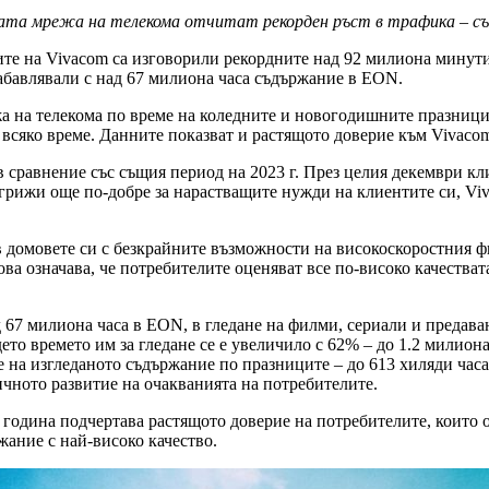
ата мрежа на телекома отчитат рекорден ръст в трафика – с
те на Vivacom са изговорили рекордните над 92 милиона минути 
забавлявали с над 67 милиона часа съдържание в EON.
жа на телекома по време на коледните и новогодишните празниц
 всяко време. Данните показват и растящото доверие към Vivacom
 сравнение със същия период на 2023 г. През целия декември к
погрижи още по-добре за нарастващите нужди на клиентите си, Vi
 домовете си с безкрайните възможности на високоскоростния ф
ова означава, че потребителите оценяват все по-високо качества
д 67 милиона часа в EON, в гледане на филми, сериали и предава
о времето им за гледане се е увеличило с 62% – до 1.2 милиона
а изгледаното съдържание по празниците – до 613 хиляди часа.
ичното развитие на очакванията на потребителите.
 година подчертава растящото доверие на потребителите, които 
жание с най-високо качество.