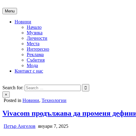
Skip
to
Menu
content
Новини
Начало
Музика
Личности
Места
Интересно
Реклама
Събития
Мода
Контакт с нас
People of Bulgaria
За хората на България
Search for:
×
Posted in
Новини
,
Технологии
Vivacom продължава да променя дефин
Петър Ангелов
януари 7, 2025