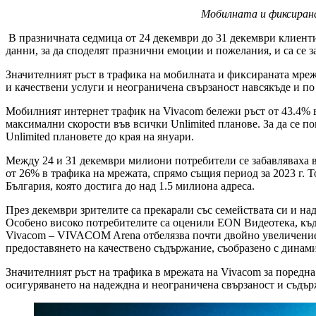
Мобилната и фиксиран
В празничната седмица от 24 декември до 31 декември клиенти
данни, за да споделят празнични емоции и пожелания, и са се 
Значителният ръст в трафика на мобилната и фиксираната мре
и качествени услуги и неограничена свързаност навсякъде и по
Мобилният интернет трафик на Vivacom бележи ръст от 43.4% в
максимални скорости във всички Unlimited планове. За да се 
Unlimited плановете до края на януари.
Между 24 и 31 декември милиони потребители се забавляваха в
от 26% в трафика на мрежата, спрямо същия период за 2023 г. Т
България, която достига до над 1.5 милиона адреса.
През декември зрителите са прекарали със семействата си и на
Особено високо потребителите са оценили EON Видеотека, къдет
Vivacom – VIVACOM Arena отбелязва почти двойно увеличение н
предоставянето на качествено съдържание, съобразено с динам
Значителният ръст на трафика в мрежата на Vivacom за поредна
осигуряването на надеждна и неограничена свързаност и съдър