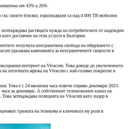
ъответно от 43% и 26%
със своите близки, изразходвали са над 4 000 TB мобилни
и потвърждава растящата нужда на потребителите от надеждни
 като доставчик на тези услуги в България.
лиентите получиха неограничена свобода на общуването с
vacom удължава кампанията за неограничените скорости в
иксирания интернет на Vivacom. Това доведе до увеличението
та на оптичната мрежа на Vivacom с най-голямо покритие в
ния. Това е с 24 милиона часа повече спрямо декември 2023.
 часа за декември. A собственият телевизионен канал на
 Това затвърждава позицията на Vivacom като лидер в
оценяват грижата на телекома и ключовата му роля в