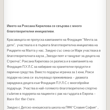
Името на Роксана Кирилова се свързва с много
благотворителни инициативи
.
Красавицата не пропуска кампаниите на Фондация ”Мечта за
дете”, участвала е в първата благотворителна инициатива на
Рицарите на Малта у нас. Заедно със сина си Марк участваха в
благотворителната кауза „Звезди пеят и танцуват за децата на
Стрелча”, Роксана Кирилова се разписа и в кампанията на
Фондация П.У.Л.С за набиране на хранителни продукти и
парични средства. Вместо подарък играчка за 1 юни, Рокси
подари на сина си вълнуващо преживявана – двамата
зарадваха децата към Фондация П.У.Л.С с многобройни
подаръци. Участва в най-голямото благотворително спортно
събитие в подкрепа на пациенти с рак на гърдата в Европа –
Race for the Cure.
Заедно с Детско-юношеската школа на ПФК“Славия София“ ,