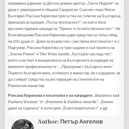
направиха дарение за Детски дневен център „Света Неделя“ за
деца с увреждания в община Сандански. Съвсем скоро Мисис
България Роксана Кирилова присъства на събитие на Българска
браншова асоциация „Пътна безопасност”, на което бяха
връчени годишни награди за ”Принос в пътната безопасност”. На
Благовещение Роксана Кирилова дари средства за топъл обяд
на 100 души от Дома за възрастни с умствена изостаналост в с.
Подгумер. Роксана Кирилова се присъедини и към проекта на
„Златен Рожен“ и The Wine Inside „Културно наследство“,
които участват в инициативата на Българската асоциация на
винените професионалисти – „Празнувам с българско вино“.
Първото български вино, отлежало в манастир, бе създадено, за
да съберат средства за реставрация на стенописите на
Роженския манастир.
Роксана Кирилова е носителка е на наградите
„Business and
Fashion Woman“ от „Business & Fashion Awards“, „Бизнес
дама на годината” в категория „Благотворителност” и др.
Author:
Петър Ангелов