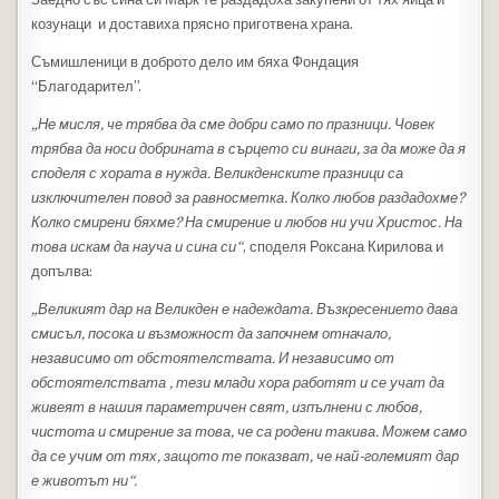
козунаци и доставиха прясно приготвена храна.
Съмишленици в доброто дело им бяха Фондация
“Благодарител”.
„Не мисля, че трябва да сме добри само по празници. Човек
трябва да носи добрината в сърцето си винаги, за да може да я
споделя с хората в нужда. Великденските празници са
изключителен повод за равносметка. Колко любов раздадохме?
Колко смирени бяхме? На смирение и любов ни учи Христос. На
това искам да науча и сина си“
, споделя Роксана Кирилова и
допълва:
„Великият дар на Великден е надеждата. Възкресението дава
смисъл, посока и възможност да започнем отначало,
независимо от обстоятелствата. И независимо от
обстоятелствата , тези млади хора работят и се учат да
живеят в нашия параметричен свят, изпълнени с любов,
чистота и смирение за това, че са родени такива. Можем само
да се учим от тях, защото те показват, че най-големият дар
е животът ни“.