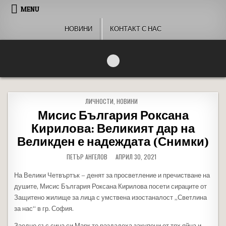
Skip to content
MENU
НОВИНИ
КОНТАКТ С НАС
People of Bulgaria
За хората на България
POSTED IN
ЛИЧНОСТИ
,
НОВИНИ
Мисис България Роксана
Кирилова: Великият дар на
Великден е надеждата (Снимки)
ПЕТЪР АНГЕЛОВ
АПРИЛ 30, 2021
На Велики Четвъртък – денят за просветление и пречистване на
душите, Мисис България Роксана Кирилова посети сираците от
Защитено жилище за лица с умствена изостаналост „Светлина
за нас“ в гр. София.
Заедно със сина си Марк те раздадоха закупени от тях яйца и