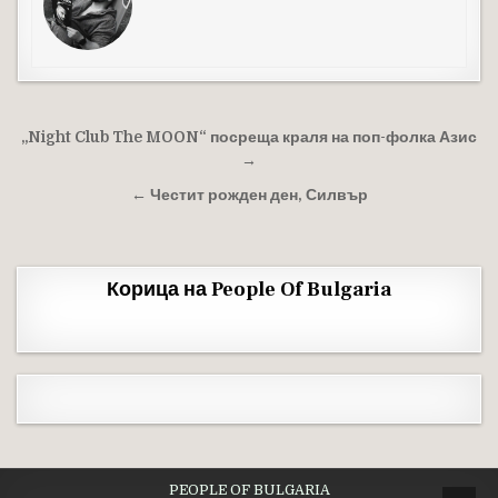
Навигация
„Night Club The MOON“ посреща краля на поп-фолка Азис
→
← Честит рожден ден, Силвър
Корица на People Of Bulgaria
PEOPLE OF BULGARIA