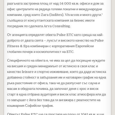
разгъната застроена площ от над 54 000 кв.м. офиси и дом за
офис централите на редица големи локални и международни
компании, сред които Zara (Inditex), Vivacom и много други.“
съобщиха от консултантската компания за бизнес имоти
посредник по сделката Arva Consulting.
От агенцията определят обекта Pulse ETC като среща на най-
доброто от двата свята – луксът и високото качество на Pulse
Fitness & Spa комбиниран с корпоративния Европейски
глобален почерк и космополитност на ETC.
Специфичното на обекта е, че има за цел да посрещне нуждите
на висшия и среден мениджмънт от истинско в своя клас и
качество leisure и спортно изживяване, което да даде истинска
добавена стойност в забързания им и натоварен график на една
ръка разстояние от офиса, така че да разпуснат със сауна и
масаж в обедната почивка, да започнат деня с крос и висок
старт в една отбрана аудитория и висок клас атмосфера или да
го завършат с йога без това да ги ангажира с реалностите на
кошмарния Софийски трафик.
Обектът Pulse ETC ще се простира на площ от 1041 кв.м. и ще