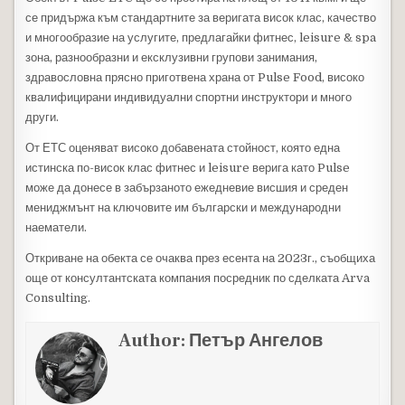
се придържа към стандартните за веригата висок клас, качество
и многообразие на услугите, предлагайки фитнес, leisure & spa
зона, разнообразни и ексклузивни групови занимания,
здравословна прясно приготвена храна от Pulse Food, високо
квалифицирани индивидуални спортни инструктори и много
други.
От ЕТС оценяват високо добавената стойност, която една
истинска по-висок клас фитнес и leisure верига като Pulse
може да донесе в забързаното ежедневие висшия и среден
мениджмънт на ключовите им български и международни
наематели.
Откриване на обекта се очаква през есента на 2023г., съобщиха
още от консултантската компания посредник по сделката Arva
Consulting.
Author:
Петър Ангелов