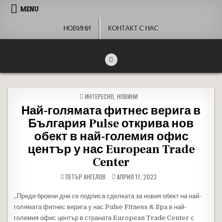
Skip to content
MENU
НОВИНИ
КОНТАКТ С НАС
People of Bulgaria
За хората на България
POSTED IN
ИНТЕРЕСНО
,
НОВИНИ
Най-голямата фитнес верига в
България Pulse открива нов
обект в най-големия офис
център у нас European Trade
Center
ПЕТЪР АНГЕЛОВ
АПРИЛ 17, 2023
„Преди броени дни се подписа сделката за новия обект на най-
голямата фитнес верига у нас Pulse Fitness & Spa в най-
големия офис център в страната European Trade Center с