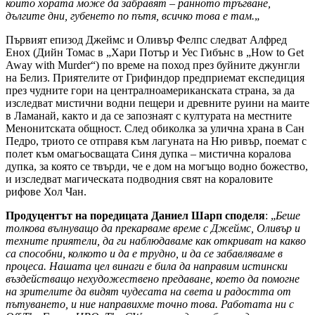
които хората може да забравят – ранното тръгване,
дългите дни, губенето по пътя, всичко това е там.
„
Първият епизод Джеймс и Оливър Фелпс следват Алфред
Енох (Дийн Томас в „Хари Потър и Уес Гибънс в „How to Get
Away with Murder“) по време на поход през буйните джунгли
на Белиз. Приятелите от Грифиндор предприемат експедиция
през чудните гори на централноамериканската страна, за да
изследват мистични водни пещери и древните руини на маите
в Ламанай, както и да се запознаят с културата на местните
Менонитската общност. След обиколка за улична храна в Сан
Педро, триото се отправя към лагуната на Ню ривър, поемат с
полет към омагьосващата Синя дупка – мистична коралова
дупка, за която се твърди, че е дом на могъщо водно божество,
и изследват магическата подводния свят на кораловите
рифове Хол Чан.
Продуцентът на поредицата Даниел Шарп споделя
: „
Беше
толкова вълнуващо да прекарваме време с Джеймс, Оливър и
техните приятели, да ги наблюдаваме как откриват на какво
са способни, колкото и да е трудно, и да се забавляваме в
процеса. Нашата цел винаги е била да направим истински
въздействащо нехудожествено предаване, което да помогне
на зрителите да видят чудесата на света и радостта от
пътуването, и ние направихме точно това. Работата ни с