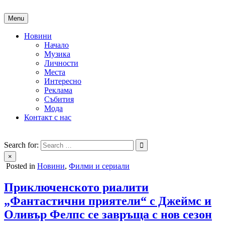
Skip
to
Menu
content
Новини
Начало
Музика
Личности
Места
Интересно
Реклама
Събития
Мода
Контакт с нас
People of Bulgaria
За хората на България
Search for:
×
Posted in
Новини
,
Филми и сериали
Приключенското риалити
„Фантастични приятели“ с Джеймс и
Оливър Фелпс се завръща с нов сезон