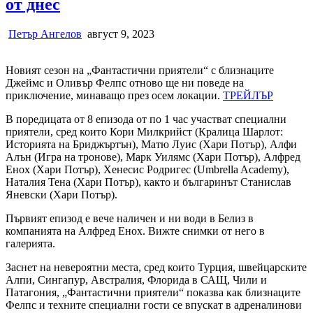
от днес
Петър Ангелов
август 9, 2023
Новият сезон на „Фантастични приятели“ с близнаците
Джеймс и Оливър Фелпс отново ще ни поведе на
приключение, минаващо през осем локации.
ТРЕЙЛЪР
В поредицата от 8 епизода от по 1 час участват специални
приятели, сред които Кори Милкрийст (Кралица Шарлот:
Историята на Бриджъртън), Матю Луис (Хари Потър), Алфи
Алън (Игра на тронове), Марк Уилямс (Хари Потър), Алфред
Енох (Хари Потър), Хенесис Родригес (Umbrella Academy),
Наталия Тена (Хари Потър), както и българинът Станислав
Яневски (Хари Потър).
Първият епизод е вече наличен и ни води в Белиз в
компанията на Алфред Енох. Вижте снимки от него в
галерията.
Заснет на невероятни места, сред които Турция, швейцарските
Алпи, Сингапур, Австралия, Флорида в САЩ, Чили и
Патагония, „Фантастични приятели“ показва как близнаците
Фелпс и техните специални гости се впускат в адреналинови