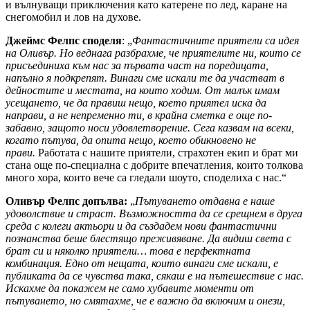
и вълнуващи приключения като катерене по лед, каране на
снегомобил и лов на духове.
Джеймс Фелпс споделя
: „
Фантастичните приятели са идея
на Оливър. Но веднага разбрахме, че приятелите ни, които се
присъединиха към нас за първата част на поредицата,
напълно я подкрепят. Винаги сме искали те да участват в
дейностите и местата, на които ходим. От малък имам
усещането, че да правиш нещо, което приятел иска да
направи, а не непременно ти, в крайна сметка е още по-
забавно, защото носи удовлетворение. Сега казвам на всеки,
когато пътува, да опита нещо, което обикновено не
прави.
Работата с нашите приятели, страхотен екип и брат ми
стана още по-специална с добрите впечатления, които толкова
много хора, които вече са гледали шоуто, споделиха с нас.“
Оливър Фелпс допълва:
„
Пътуването отдавна е наше
удоволствие и страст. Възможността да се срещнем в друга
среда с колеги актьори и да създадем нови фантастични
познанства беше блестящо преживяване. Да видиш света с
брат си и няколко приятели… това е перфектната
комбинация. Едно от нещата, които винаги сме искали, е
публиката да се чувства така, сякаш е на пътешествие с нас.
Искахме да покажем не само хубавите моменти от
пътуването, но смятахме, че е важно да включим и онези,