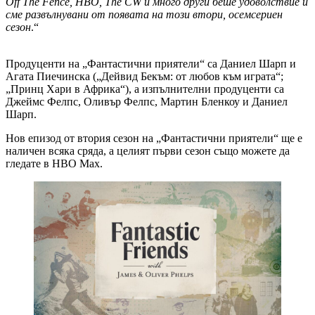
Off The Fence, HBO, The CW и много други беше удоволствие и
сме развълнувани от появата на този втори, осемсериен
сезон
.“
Продуценти на „Фантастични приятели“ са Даниел Шарп и
Агата Пиечинска („Дейвид Бекъм: от любов към играта“;
„Принц Хари в Африка“), а изпълнителни продуценти са
Джеймс Фелпс, Оливър Фелпс, Мартин Бленкоу и Даниел
Шарп.
Нов епизод от втория сезон на „Фантастични приятели“ ще е
наличен всяка сряда, а целият първи сезон също можете да
гледате в HBO Max.