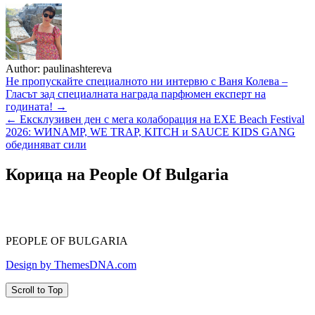
Author:
paulinashtereva
Навигация
Не пропускайте специалното ни интервю с Ваня Колева –
Гласът зад специалната награда парфюмен експерт на
годината! →
← Ексклузивен ден с мега колаборация на EXE Beach Festival
2026: WИNAMP, WE TRAP, KITCH и SAUCE KIDS GANG
обединяват сили
Корица на People Of Bulgaria
PEOPLE OF BULGARIA
Design by ThemesDNA.com
Scroll to Top