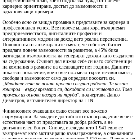
професионален план, което подсказва нужда от повече
кариерно ориентиране, достъп до възможности и
вдъхновяващи примери.
Особено ясно се вижда промяна в представите за кариера и
професионален успех. Все повече млади хора възприемат
предприемачеството, дигиталните професии и
алтернативните модели на доход като реална перспектива.
Половината от анкетираните смятат, че собствен бизнес
предлага повече възможности за развитие, а 45% биха
разгледали възможността да генерират доходи като създатели
на съдържание. Същият дял вижда себе си като собственици
на компания в рамките на следващите пет години. Данните
показват поколение, което все по-смело търси независимост,
свобода и възможност само да определя посоката си.
„
Младите вече не искат просто сигурна работа. Те искат
контрол – върху времето си, доходите си и живота си. Това
променя из основи пазара на труда
“, подчертава Даньо
Димитров, изпълнителен директор на JTN.
Финансовите очаквания също стават все по-ясно
формулирани. За младите достойното възнаграждение вече е
естествена част от представата за добра работа, а не
допълнителен бонус. Според изследването 1 941 евро се
възприемат като мотивиращо възнаграждение, а очакванията
за доход в рамките на година достигат 3 510 евро. Важно е, че