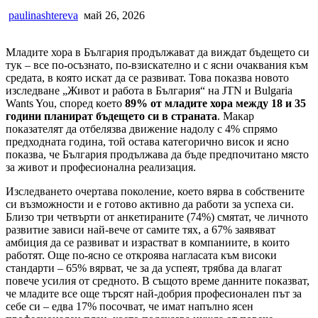
paulinashtereva
май 26, 2026
Младите хора в България продължават да виждат бъдещето си
тук – все по-осъзнато, по-взискателно и с ясни очаквания към
средата, в която искат да се развиват. Това показва новото
изследване „Живот и работа в България“ на JTN и Bulgaria
Wants You, според което
89% от младите хора между 18 и 35
години планират бъдещето си в страната
. Макар
показателят да отбелязва движение надолу с 4% спрямо
предходната година, той остава категорично висок и ясно
показва, че България продължава да бъде предпочитано място
за живот и професионална реализация.
Изследването очертава поколение, което вярва в собствените
си възможности и е готово активно да работи за успеха си.
Близо три четвърти от анкетираните (74%) смятат, че личното
развитие зависи най-вече от самите тях, а 67% заявяват
амбиция да се развиват и израстват в компаниите, в които
работят. Още по-ясно се откроява нагласата към високи
стандарти – 65% вярват, че за да успеят, трябва да влагат
повече усилия от средното. В същото време данните показват,
че младите все още търсят най-добрия професионален път за
себе си – едва 17% посочват, че имат напълно ясен