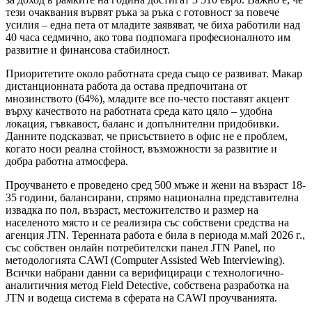
тези очаквания вървят ръка за ръка с готовност за повече
усилия – една пета от младите заявяват, че биха работили над
40 часа седмично, ако това подпомага професионалното им
развитие и финансова стабилност.
Приоритетите около работната среда също се развиват. Макар
дистанционната работа да остава предпочитана от
мнозинството (64%), младите все по-често поставят акцент
върху качеството на работната среда като цяло – удобна
локация, гъвкавост, баланс и допълнителни придобивки.
Данните подсказват, че присъствието в офис не е проблем,
когато носи реална стойност, възможности за развитие и
добра работна атмосфера.
Проучването е проведено сред 500 мъже и жени на възраст 18-
35 години, балансирани, спрямо национална представителна
извадка по пол, възраст, местожителство и размер на
населеното място и се реализира със собствени средства на
агенция JTN. Теренната работа е била в периода м.май 2026 г.,
със собствен онлайн потребителски панел JTN Panel, по
методологията CAWI (Computer Assisted Web Interviewing).
Всички набрани данни са верифицираци с технологично-
аналитичния метод Field Detective, собствена разработка на
JTN и водеща система в сферата на CAWI проучванията.