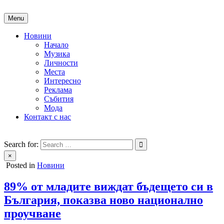
Skip
to
Menu
content
Новини
Начало
Музика
Личности
Места
Интересно
Реклама
Събития
Мода
Контакт с нас
People of Bulgaria
За хората на България
Search for:
×
Posted in
Новини
89% от младите виждат бъдещето си в
България, показва ново национално
проучване