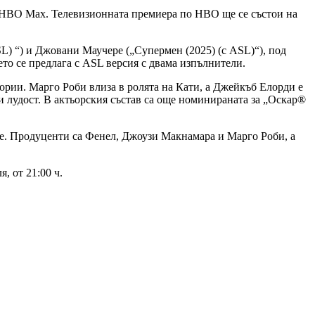
 в HBO Max. Телевизионната премиера по HBO ще се състои на
) “) и Джовани Маучере („Супермен (2025) (с ASL)“), под
то се предлага с ASL версия с двама изпълнители.
рии. Марго Роби влиза в ролята на Кати, а Джейкъб Елорди е
и лудост. В актьорския състав са още номинираната за „Оскар®
е. Продуценти са Фенел, Джоузи Макнамара и Марго Роби, а
, от 21:00 ч.