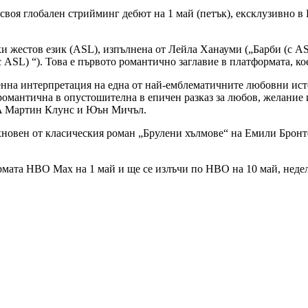
и своя глобален стрийминг дебют на 1 май (петък), ексклузивно
 жестов език (ASL), изпълнена от Лейла Ханауми („Барби (с ASL
ASL) “). Това е първото романтично заглавие в платформата, кое
нна интерпретация на една от най-емблематичните любовни исто
романтична в опустошителна в епичен разказ за любов, желание 
TA Мартин Клунс и Юън Мичъл.
новен от класическия роман „Брулени хълмове“ на Емили Бронт
ата HBO Max на 1 май и ще се излъчи по HBO на 10 май, неделя