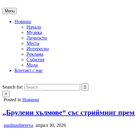
Skip
to
Menu
content
Новини
Начало
Музика
Личности
Места
Интересно
Реклама
Събития
Мода
Контакт с нас
People of Bulgaria
За хората на България
Search for:
×
Posted in
Новини
„Брулени хълмове“ със стрийминг прем
paulinashtereva
април 30, 2026