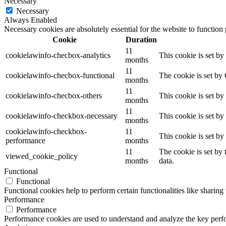
Necessary
Necessary
Always Enabled
Necessary cookies are absolutely essential for the website to function
Cookie
Duration
11
cookielawinfo-checbox-analytics
This cookie is set b
months
11
cookielawinfo-checbox-functional
The cookie is set by
months
11
cookielawinfo-checbox-others
This cookie is set b
months
11
cookielawinfo-checkbox-necessary
This cookie is set b
months
cookielawinfo-checkbox-
11
This cookie is set b
performance
months
11
The cookie is set by
viewed_cookie_policy
months
data.
Functional
Functional
Functional cookies help to perform certain functionalities like sharing 
Performance
Performance
Performance cookies are used to understand and analyze the key perfor