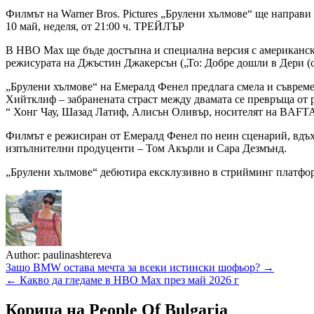
Филмът на Warner Bros. Pictures „Брулени хълмове“ ще направ
10 май, неделя, от 21:00 ч. ТРЕЙЛЪР
В HBO Max ще бъде достъпна и специална версия с американски
режисурата на Джъстин Джакерсън („То: Добре дошли в Дери (с 
„Брулени хълмове“ на Емералд Фенел предлага смела и съвреме
Хийтклиф – забранената страст между двамата се превръща от 
“ Хонг Чау, Шазад Латиф, Алисън Оливър, носителят на BAF
Филмът е режисиран от Емералд Фенел по неин сценарий, вдъх
изпълнителни продуценти – Том Акърли и Сара Дезмънд.
„Брулени хълмове“ дебютира ексклузивно в стрийминг платформ
Author:
paulinashtereva
Навигация
Защо BMW остава мечта за всеки истински шофьор? →
← Какво да гледаме в HBO Max през май 2026 г
Корица на People Of Bulgaria