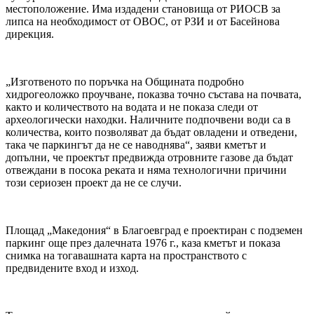
местоположение. Има издадени становища от РИОСВ за
липса на необходимост от ОВОС, от РЗИ и от Басейнова
дирекция.
„Изготвеното по поръчка на Общината подробно
хидрогеоложко проучване, показва точно състава на почвата,
както и количеството на водата и не показа следи от
археологически находки. Наличните подпочвени води са в
количества, които позволяват да бъдат овладени и отведени,
така че паркингът да не се наводнява“, заяви кметът и
допълни, че проектът предвижда отровните газове да бъдат
отвеждани в посока реката и няма технологични причини
този сериозен проект да не се случи.
Площад „Македония“ в Благоевград е проектиран с подземен
паркинг още през далечната 1976 г., каза кметът и показа
снимка на тогавашната карта на пространството с
предвидените вход и изход.