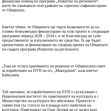
финансова помощ по програма „Развитие на регионите“,
което би означавало осигуряване на сериозно съфинансиране
от Общината.
Кметът обяви, че Общината ще търси възможности за по-
голямо безвъзмездно финансиране на този проект в следващия
програмен период 2028 – 2034 г. и че Благоевград не губи
предоставените за изпълнението му средства. Те ще бъдат
пренасочени за финансиране на следващ проект на Общината
по същата програма (Развитие на регионите).
„Това не отлага приемането на решение от Общинския съвет
за изработване на ПУП на пл. „Македония“, каза кметът
Байкушев.
Той напомни, че изработването на ПУП е съгласувано с
Националния институт по паметниците на културата и с
Министерство на културата без забележки. Проектът е
съвместим със статута на площада като паметник на
културата. Паметникът на Гоце Делчев не се засяга като