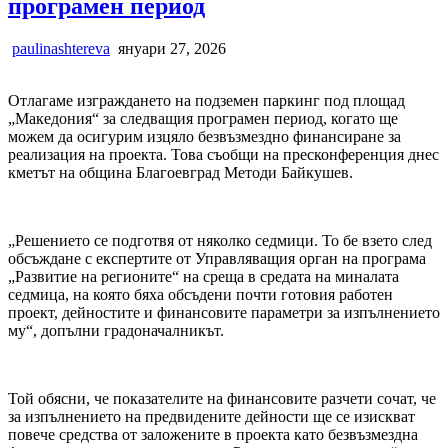
програмен период
paulinashtereva
януари 27, 2026
Отлагаме изграждането на подземен паркинг под площад
„Македония“ за следващия програмен период, когато ще
можем да осигурим изцяло безвъзмездно финансиране за
реализация на проекта. Това съобщи на пресконференция днес
кметът на община Благоевград Методи Байкушев.
„Решението се подготвя от няколко седмици. То бе взето след
обсъждане с експертите от Управляващия орган на програма
„Развитие на регионите“ на среща в средата на миналата
седмица, на която бяха обсъдени почти готовия работен
проект, дейностите и финансовите параметри за изпълнението
му“, допълни градоначалникът.
Той обясни, че показателите на финансовите разчети сочат, че
за изпълнението на предвидените дейности ще се изискват
повече средства от заложените в проекта като безвъзмездна