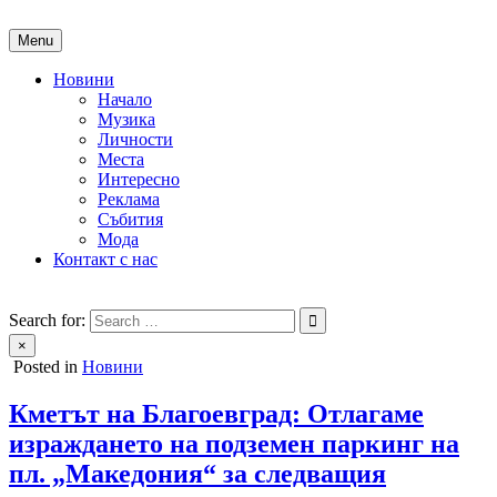
Skip
to
Menu
content
Новини
Начало
Музика
Личности
Места
Интересно
Реклама
Събития
Мода
Контакт с нас
People of Bulgaria
За хората на България
Search for:
×
Posted in
Новини
Кметът на Благоевград: Отлагаме
израждането на подземен паркинг на
пл. „Македония“ за следващия