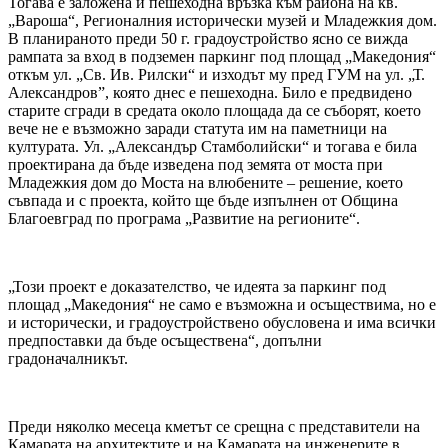
Тогава е заложена и пешеходна връзка към района на кв.
„Вароша“, Регионалния исторически музей и Младежкия дом.
В планираното преди 50 г. градоустройство ясно се вижда
рампата за вход в подземен паркинг под площад „Македония“
откъм ул. „Св. Ив. Рилски“ и изходът му пред ГУМ на ул. „Т.
Александров”, която днес е пешеходна. Било е предвидено
старите сгради в средата около площада да се съборят, което
вече не е възможно заради статута им на паметници на
културата. Ул. „Александър Стамболийски“ и тогава е била
проектирана да бъде изведена под земята от моста при
Младежкия дом до Моста на влюбените – решение, което
съвпада и с проекта, който ще бъде изпълнен от Община
Благоевград по програма „Развитие на регионите“.
„Този проект е доказателство, че идеята за паркинг под
площад „Македония“ не само е възможна и осъществима, но е
и исторически, и градоустройствено обусловена и има всички
предпоставки да бъде осъществена“, допълни
градоначалникът.
Преди няколко месеца кметът се срещна с представители на
Камарата на архитектите и на Камарата на инженерите в