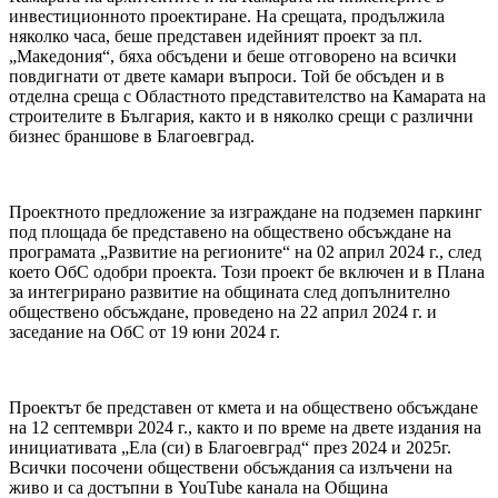
инвестиционното проектиране. На срещата, продължила
няколко часа, беше представен идейният проект за пл.
„Македония“, бяха обсъдени и беше отговорено на всички
повдигнати от двете камари въпроси. Той бе обсъден и в
отделна среща с Областното представителство на Камарата на
строителите в България, както и в няколко срещи с различни
бизнес браншове в Благоевград.
Проектното предложение за изграждане на подземен паркинг
под площада бе представено на обществено обсъждане на
програмата „Развитие на регионите“ на 02 април 2024 г., след
което ОбС одобри проекта. Този проект бе включен и в Плана
за интегрирано развитие на общината след допълнително
обществено обсъждане, проведено на 22 април 2024 г. и
заседание на ОбС от 19 юни 2024 г.
Проектът бе представен от кмета и на обществено обсъждане
на 12 септември 2024 г., както и по време на двете издания на
инициативата „Ела (си) в Благоевград“ през 2024 и 2025г.
Всички посочени обществени обсъждания са излъчени на
живо и са достъпни в YouTube канала на Община