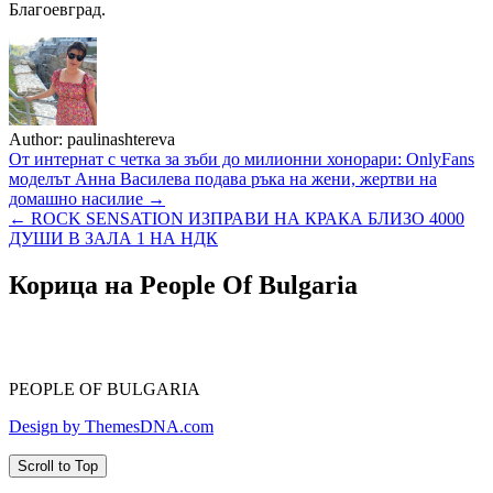
Благоевград.
Author:
paulinashtereva
Навигация
От интернат с четка за зъби до милионни хонорари: OnlyFans
моделът Анна Василева подава ръка на жени, жертви на
домашно насилие →
← ROCK SENSATION ИЗПРАВИ НА КРАКА БЛИЗО 4000
ДУШИ В ЗАЛА 1 НА НДК
Корица на People Of Bulgaria
PEOPLE OF BULGARIA
Design by ThemesDNA.com
Scroll to Top