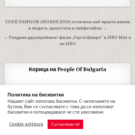
Навигация
CODE FASHION AWARDS 2026 отличиха най-ярките имена
в модата, красотата и лайфстайла →
← Гледаме двусерийният филм „Герта Шнирх“ в HBO Max и
по HBO
Корица на People Of Bulgaria
Политика на бисквитки
Нашият сайт използва бисквитки. С натискането на
бутона, Вие се съгласявате с това да се използват
бисквитки и потвърждавате че сте увесомени.
Cookie settings
PEOPLE OF BULGARIA
Съгласявам се!
Design by ThemesDNA.com