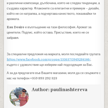
и различни композици, дълбочина, която не следва тенденции, а
създава характер. Флаконите са елегантни и премиум – дизайн,
който не се натрапва, а подчертава качеството, показвайки ти
аромата.
Eau Desire
е въплъщение на тази философия. Аромат за
ценители. Подпис, който остава. Присъствие, което не се
забравя.
За специални предложия на марката, моля последвайте групата
https://www.facebook.com/groups/1316370949284146/
,
където с удоволствие ще изберем най-подходящия за Вас.
А за да предлагате във Вашите магазини, моля да се свържите с
нас на телефон +359 893 292 323
Author:
paulinashtereva