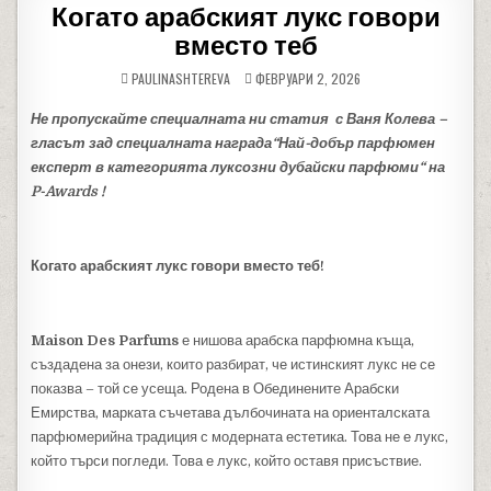
Когато арабският лукс говори
вместо теб
PAULINASHTEREVA
ФЕВРУАРИ 2, 2026
Не пропускайте специалната ни статия с Ваня Колева –
гласът зад специалната награда“Най-добър парфюмен
експерт в категорията луксозни дубайски парфюми“ на
P-Awards !
Когато арабският лукс говори вместо теб!
Maison Des Parfums
е нишова арабска парфюмна къща,
създадена за онези, които разбират, че истинският лукс не се
показва – той се усеща. Родена в Обединените Арабски
Емирства, марката съчетава дълбочината на ориенталската
парфюмерийна традиция с модерната естетика. Това не е лукс,
който търси погледи. Това е лукс, който оставя присъствие.