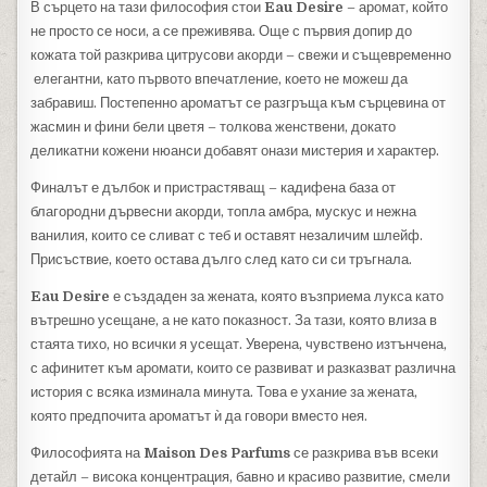
В сърцето на тази философия стои
Eau Desire
– аромат, който
не просто се носи, а се преживява. Още с първия допир до
кожата той разкрива цитрусови акорди – свежи и същевременно
елегантни, като първото впечатление, което не можеш да
забравиш. Постепенно ароматът се разгръща към сърцевина от
жасмин и фини бели цветя – толкова женствени, докато
деликатни кожени нюанси добавят онази мистерия и характер.
Финалът е дълбок и пристрастяващ – кадифена база от
благородни дървесни акорди, топла амбра, мускус и нежна
ванилия, които се сливат с теб и оставят незаличим шлейф.
Присъствие, което остава дълго след като си си тръгнала.
Eau Desire
е създаден за жената, която възприема лукса като
вътрешно усещане, а не като показност. За тази, която влиза в
стаята тихо, но всички я усещат. Уверена, чувствено изтънчена,
с афинитет към аромати, които се развиват и разказват различна
история с всяка изминала минута. Това е ухание за жената,
която предпочита ароматът ѝ да говори вместо нея.
Философията на
Maison Des Parfums
се разкрива във всеки
детайл – висока концентрация, бавно и красиво развитие, смели