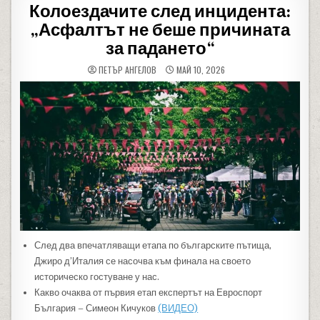
Колоездачите след инцидента:
„Асфалтът не беше причината
за падането“
ПЕТЪР АНГЕЛОВ
МАЙ 10, 2026
След два впечатляващи етапа по българските пътища,
Джиро д’Италия се насочва към финала на своето
историческо гостуване у нас.
Какво очаква от първия етап експертът на Евроспорт
България – Симеон Кичуков
(ВИДЕО)