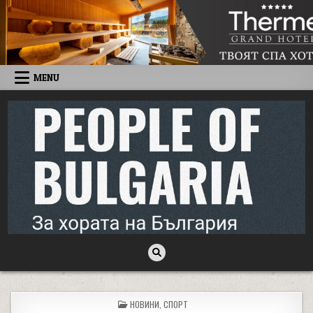
Skip to content
MENU
People of Bulgaria
За хората на България
POSTED IN
НОВИНИ
,
СПОРТ