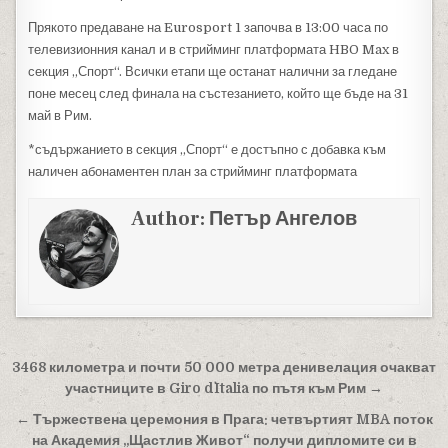
Прякото предаване на Eurosport 1 започва в 13:00 часа по
телевизионния канал и в стрийминг платформата HBO Max в
секция „Спорт“. Всички етапи ще останат налични за гледане
поне месец след финала на състезанието, който ще бъде на 31
май в Рим.
*съдържанието в секция „Спорт“ е достъпно с добавка към
наличен абонаментен план за стрийминг платформата
Author:
Петър Ангелов
Навигация
3468 километра и почти 50 000 метра денивелация очакват
участниците в Giro d`Italia по пътя към Рим →
← Тържествена церемония в Прага: четвъртият MBA поток
на Академия „Щастлив Живот“ получи дипломите си в