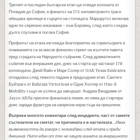
Третият и последен български етап ще отведе колоната от
Пловдив до София, а финалът на 175-километровото трасе
обещава зрелище в сърцето на столицата. Маршрутът включва
едно по-сериозно изкачване – към Боровец, след което следва
дълго спускане в посока София.
Профилът на етапа изглежда благоприятен за спринтьорите и
очакванията са за масов финален спринт на жълтите павета
пред сградата на Народното събрание. След драматичните
събития във вчерашния ден, днес на старта ще застанат 178
колоездачи. Джей Вайн и Марк Солер от UAE Team Emirates
отпаднаха след тежкото падане в предходния етап. Сантяго
Буйтраго от Bahrain Victorious и Одне Холтер от Uno-X
Mobility също не успяха да завършат. Андреа Вендраме от
Jayco AlUla пресече финалната линия, но няма да стартира
днес заради фрактури на напречни израстъци на прешлени.
Въпреки многото коментари след инцидента, част от самите
състезатели не смятат, че причината е в настилката.
„
Имах
възможността да говоря с колоездачи след етапа и преди
днешния. Нито един от тях не хвърли вината за вчерашното