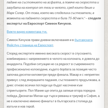
падане на състоянието на асфалта, а повече на скоростта и
загубата на контрол от тези в челото, сред които беше и
Марк Солер. От това, което ми споделиха състезатели, в
момента на падането скоростта е била 75-80 км/ч
.“
– споделя
експертът на Евроспорт Симеон Кичуков.
Вижте видео коментара тук.
Симеон Кичуков прави дневни включвания и в
българската
Фейсбук страница на Евроспорт
.
Според експертите именно високата скорост в спускането,
комбинирана с напрежението в челото на колоната, е довела до
инцидента. Подобни ситуации не са рядкост в съвременното
професионално колоездене, където борбата за позиция често
започва десетки километри преди финала. Макар и с неприятен
привкус след вчерашните падания, състезанието продължава, а
днес отново всички погледи ще бъдат насочени към
спринтьорите. Пол Мание ще опита да запише втора поредна
победа, Джонатан Милан ще търси реванш и триумф в София, а
не е изключено именно финалът в българската столица да
излъчи и нов герой.