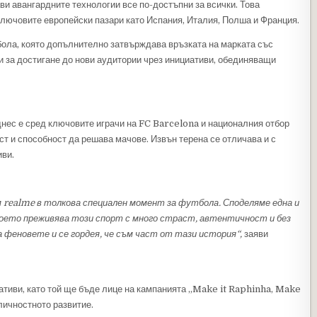
ави авангардните технологии все по-достъпни за всички. Това
лючовите европейски пазари като Испания, Италия, Полша и Франция.
бола, която допълнително затвърждава връзката на марката със
и за достигане до нови аудитории чрез инициативи, обединяващи
днес е сред ключовите играчи на FC Barcelona и националния отбор
ст и способност да решава мачове. Извън терена се отличава и с
иви.
м realme в толкова специален момент за футбола. Споделяме една и
 което преживява този спорт с много страст, автентичност и без
 феновете и се гордея, че съм част от тази история“,
заяви
тиви, като той ще бъде лице на кампанията „Make it Raphinha, Make
личностното развитие.