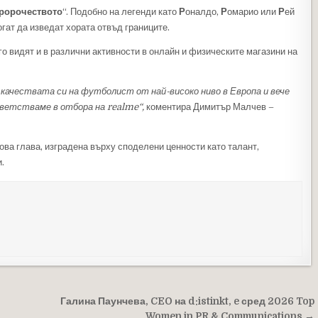
ророчеството
“. Подобно на легенди като
Р
оналдо,
Р
омарио или
Р
ей
гат да изведат хората отвъд границите.
го видят и в различни активности в онлайн и физическите магазини на
качествата си на футболист от най-високо ниво в Европа и вече
приветстваме в отбора на realme“,
коментира Димитър Малчев –
ва глава, изградена върху споделени ценности като талант,
.
Галина Паунчева, CEO на d:istinkt, e сред 2026 Top
Women in PR & Communications →