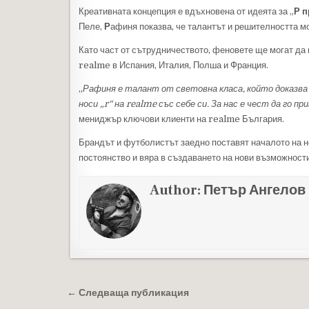
Креативната концепция е вдъхновена от идеята за „
Р п
Пеле,
Р
афиня показва, че талантът и решителността мо
Като част от сътрудничеството, феновете ще могат да 
realme в Испания, Италия, Полша и Франция.
„
Рафиня е талант от световна класа, който доказва 
носи „r“ на realme със себе си. За нас е чест да го 
мениджър ключови клиенти на realme България.
Брандът и футболистът заедно поставят началото на но
постоянство и вяра в създаването на нови възможности
Author:
Петър Ангелов
Навигация
← Следваща публикация