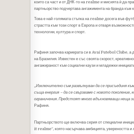
които са част и от ДНК-то на realme и мисията ѝ да пр
партньорство подчертава ангажимента на бранда към к
Това е най-голямата стъпка на realme досега във фут
страстта към този спорт в Европа и отваря възможност
технологии, култура и спорт.
Рафиня започва кариерата си в Avaí Futebol Clube, а 
на Бразилия. Известен е със своята скорост, креативно
ангажираност към социални каузи и младежки инициат
„Изключително съм развълнуван да се присъединя къ
съща енергия – да се свързваме с новото поколение,
ограничения. Предстоят много вдъхновяващи неща за
Рафиня.
Партньорството ще включва серия от специални инициа
it realme“, която насърчава амбицията, увереността и 