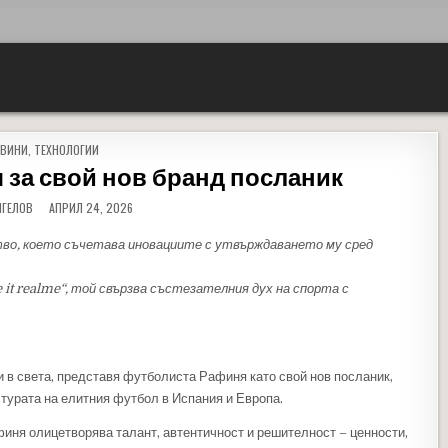
STED IN
ВИНИ
,
ТЕХНОЛОГИИ
 за свой нов бранд посланик
НГЕЛОВ
АПРИЛ 24, 2026
во, което съчетава иновациите с утвърждаването му сред
e
it
realme
“, той свързва състезателния дух на спорта с
 в света, представя футболиста Рафиня като свой нов посланик,
лтурата на елитния футбол в Испания и Европа.
иня олицетворява талант, автентичност и решителност – ценности,