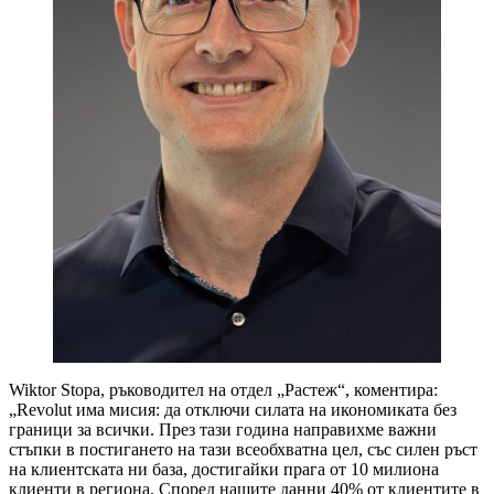
Wiktor Stopa, ръководител на отдел „Растеж“, коментира:
„Revolut има мисия: да отключи силата на икономиката без
граници за всички. През тази година направихме важни
стъпки в постигането на тази всеобхватна цел, със силен ръст
на клиентската ни база, достигайки прага от 10 милиона
клиенти в региона. Според нашите данни 40% от клиентите в