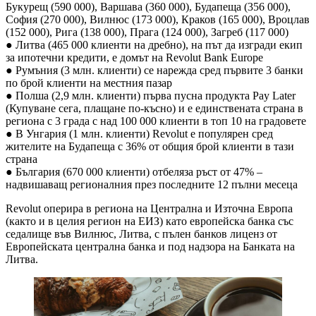
Букурещ (590 000), Варшава (360 000), Будапеща (356 000),
София (270 000), Вилнюс (173 000), Краков (165 000), Вроцлав
(152 000), Рига (138 000), Прага (124 000), Загреб (117 000)
● Литва (465 000 клиенти на дребно), на път да изгради екип
за ипотечни кредити, е домът на Revolut Bank Europe
● Румъния (3 млн. клиенти) се нарежда сред първите 3 банки
по брой клиенти на местния пазар
● Полша (2,9 млн. клиенти) първа пусна продукта Pay Later
(Купуване сега, плащане по-късно) и е единствената страна в
региона с 3 града с над 100 000 клиенти в топ 10 на градовете
● В Унгария (1 млн. клиенти) Revolut е популярен сред
жителите на Будапеща с 36% от общия брой клиенти в тази
страна
● България (670 000 клиенти) отбеляза ръст от 47% –
надвишаващ регионалния през последните 12 пълни месеца
Revolut оперира в региона на Централна и Източна Европа
(както и в целия регион на ЕИЗ) като европейска банка със
седалище във Вилнюс, Литва, с пълен банков лиценз от
Европейската централна банка и под надзора на Банката на
Литва.