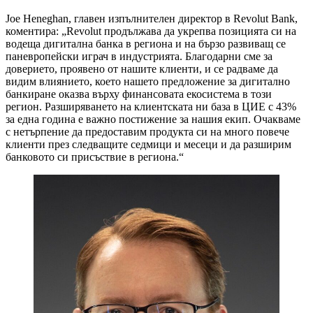
Joe Heneghan, главен изпълнителен директор в Revolut Bank,
коментира: „Revolut продължава да укрепва позицията си на
водеща дигитална банка в региона и на бързо развиващ се
паневропейски играч в индустрията. Благодарни сме за
доверието, проявено от нашите клиенти, и се радваме да
видим влиянието, което нашето предложение за дигитално
банкиране оказва върху финансовата екосистема в този
регион. Разширяването на клиентската ни база в ЦИЕ с 43%
за една година е важно постижение за нашия екип. Очакваме
с нетърпение да предоставим продукта си на много повече
клиенти през следващите седмици и месеци и да разширим
банковото си присъствие в региона.“