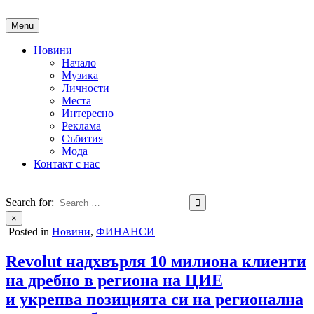
Skip
to
Menu
content
Новини
Начало
Музика
Личности
Места
Интересно
Реклама
Събития
Мода
Контакт с нас
People of Bulgaria
За хората на България
Search for:
×
Posted in
Новини
,
ФИНАНСИ
Revolut надхвърля 10 милиона клиенти
на дребно в региона на ЦИЕ
и укрепва позицията си на регионална