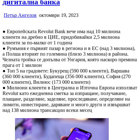
дигитална банка
Петър Ангелов
октомври 19, 2023
● Европейската Revolut Bank вече има над 10 милиона
клиенти на дребно в ЦИЕ, придобивайки 2,5 милиона
клиенти за по-малко от 1 година
● Румъния е първият пазар в региона и в ЕС (над 3 милиона),
а Полша вторият по големина (близо 3 милиона) в района.
Челната тройка се допълва от Унгария, която наскоро премина
прага от 1 милион
● Топ 5 на градовете: Букурещ (590 000 клиенти), Варшава
(360 000 клиенти), Будапеща (356 000 клиенти), София (270
000 клиенти), Вилнюс (173 000 клиенти)
● Милиони клиенти в Централна и Източна Европа използват
Revolut като ежедневна сметка за изпращане, получаване,
плащане, разделяне, заделяне, проследяване, определяне на
лимити, инвестиране, даряване и много други и извършват
над 138 милиона трансакции всеки месец