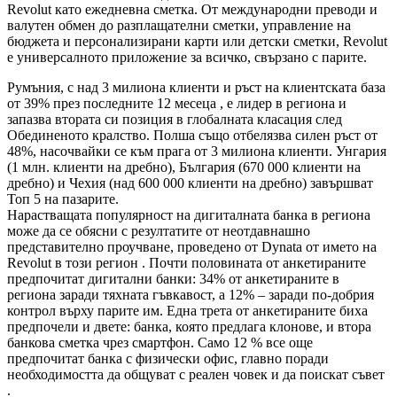
Revolut като ежедневна сметка. От международни преводи и
валутен обмен до разплащателни сметки, управление на
бюджета и персонализирани карти или детски сметки, Revolut
е универсалното приложение за всичко, свързано с парите.
Румъния, с над 3 милиона клиенти и ръст на клиентската база
от 39% през последните 12 месеца , е лидер в региона и
запазва втората си позиция в глобалната класация след
Обединеното кралство. Полша също отбелязва силен ръст от
48%, насочвайки се към прага от 3 милиона клиенти. Унгария
(1 млн. клиенти на дребно), България (670 000 клиенти на
дребно) и Чехия (над 600 000 клиенти на дребно) завършват
Топ 5 на пазарите.
Нарастващата популярност на дигиталната банка в региона
може да се обясни с резултатите от неотдавнашно
представително проучване, проведено от Dynata от името на
Revolut в този регион . Почти половината от анкетираните
предпочитат дигитални банки: 34% от анкетираните в
региона заради тяхната гъвкавост, а 12% – заради по-добрия
контрол върху парите им. Една трета от анкетираните биха
предпочели и двете: банка, която предлага клонове, и втора
банкова сметка чрез смартфон. Само 12 % все още
предпочитат банка с физически офис, главно поради
необходимостта да общуват с реален човек и да поискат съвет
.