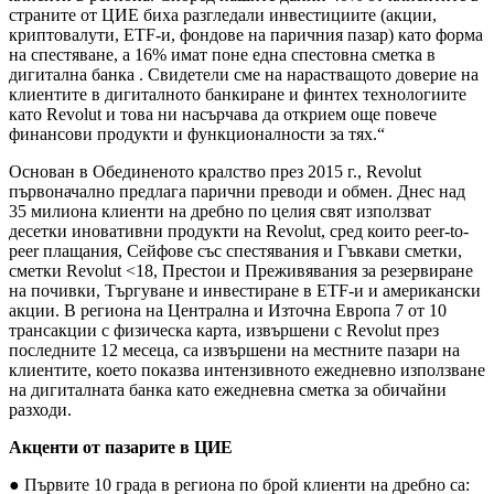
страните от ЦИЕ биха разгледали инвестициите (акции,
криптовалути, ETF-и, фондове на паричния пазар) като форма
на спестяване, а 16% имат поне една спестовна сметка в
дигитална банка . Свидетели сме на нарастващото доверие на
клиентите в дигиталното банкиране и финтех технологиите
като Revolut и това ни насърчава да открием още повече
финансови продукти и функционалности за тях.“
Основан в Обединеното кралство през 2015 г., Revolut
първоначално предлага парични преводи и обмен. Днес над
35 милиона клиенти на дребно по целия свят използват
десетки иновативни продукти на Revolut, сред които peer-to-
peer плащания, Сейфове със спестявания и Гъвкави сметки,
сметки Revolut <18, Престои и Преживявания за резервиране
на почивки, Търгуване и инвестиране в ETF-и и американски
акции. В региона на Централна и Източна Европа 7 от 10
трансакции с физическа карта, извършени с Revolut през
последните 12 месеца, са извършени на местните пазари на
клиентите, което показва интензивното ежедневно използване
на дигиталната банка като ежедневна сметка за обичайни
разходи.
Акценти от пазарите в ЦИЕ
● Първите 10 града в региона по брой клиенти на дребно са: