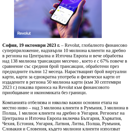
София, 19 октомври 2023 г.
– Revolut, глобалното финансово
суперприложение, надхвърли 10 милиона клиенти на дребно
в региона на Централна и Източна Европа и вече обработва
над 138 милиона трансакции месечно , което е с 67% повече в
сравнение със средния брой трансакции, обработени през
предходните пълни 12 месеца. Нарастващият брой виртуални
карти, карти за еднократна употреба и физически карти от
издадените в региона 50 милиона карти (към 30 септември
2023 г.) показва приноса на Revolut към финансовото
приобщаване и икономиката без граници.
Компанията отбелязва и няколко важни основни етапа на
местно ниво – над 3 милиона клиенти в Румъния, 3 милиона в
Полша, 1 милион клиенти на дребно в Унгария. Регионът на
Централна и Източна Европа включва България, Хърватия,
Чехия, Естония, Унгария, Латвия, Литва, Полша, Румъния,
Словакия и Словения, където милиони клиенти използват