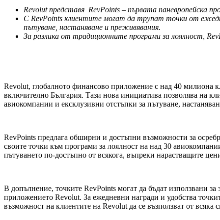
Revolut представя RevPoints – първата паневропейска пр
С RevPoints клиентите могат да трупат точки от ежедне
пътуване, настаняване и преживявания.
За разлика от традиционните програми за лоялност, RevP
Revolut, глобалното финансово приложение с над 40 милиона кл
включително България. Тази нова инициатива позволява на кл
авиокомпании и ексклузивни отстъпки за пътуване, настаняван
RevPoints предлага обширни и достъпни възможности за осребр
своите точки към програми за лоялност на над 30 авиокомпании, в
пътуването по-достъпно от всякога, въпреки нарастващите цени
В допълнение, точките RevPoints могат да бъдат използвани з
приложението Revolut. За ежедневни награди и удобства точките
възможност на клиентите на Revolut да се възползват от всяка