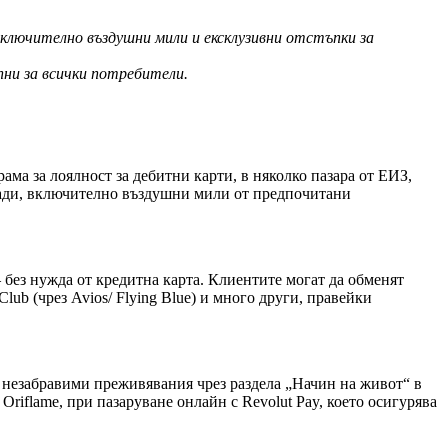
ключително въздушни мили и ексклузивни отстъпки за
пни за всички потребители.
ама за лоялност за дебитни карти, в няколко пазара от ЕИЗ,
ради, включително въздушни мили от предпочитани
 без нужда от кредитна карта. Клиентите могат да обменят
Club (чрез Avios/ Flying Blue) и много други, правейки
и незабравими преживявания чрез раздела „Начин на живот“ в
Oriflame, при пазаруване онлайн с Revolut Pay, което осигурява