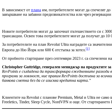
В зависимост от
плана
им, потребителите могат да спечелят до 1
завършване на забавни предизвикателства или чрез резерваци
Новите потребители могат да започнат пътешествието си с 3000
трансакции. Освен това потребителите могат да получат до 10 0
За потребителите на план Revolut Ultra наградите са значителни
[1]
Европа до Ню Йорк или 600 € отстъпка за хотел.
От пробното стартиране през септември 2023 г. са спечелени на
Christopher Guttridge, генерален мениджър на продуктите за
RevPoints е създадена да трансформира ежедневните разходи в
програми за лоялност, ние правим RevPoints достъпна за всич
банкова сметка без да се изисква кредитна карта.”
Клиентите на Revolut с планове Premium, Metal и Ultra не само 
Freeletics, Tinder, Sleep Cycle, NordVPN и още. От стартиране