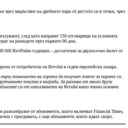
ки чрез закръгляне на дребните пари от рестото си в точки, чрез
пътуване), след като направят 150 отговарящи на условията
праг на разходите през първите 90 дни.
 30 000 RevPoints годишно – достатъчни за двупосочен билет от
рени от потребители на Revolut в седем европейски пазара.
 върху помагането на хората да получат повече за парите си.
рутинните покупки в награди. За разлика от много други
облагите си от използването на Revolut като тяхна основна
и разнообразие от абонаменти, които включват Financial Times,
лични с програмата, с още абонаменти, които идват скоро.