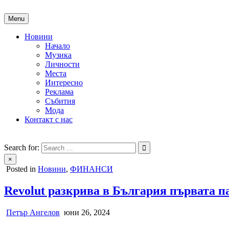
Skip
to
Menu
content
Новини
Начало
Музика
Личности
Места
Интересно
Реклама
Събития
Мода
Контакт с нас
People of Bulgaria
За хората на България
Search for:
×
Posted in
Новини
,
ФИНАНСИ
Revolut разкрива в България първата п
Петър Ангелов
юни 26, 2024