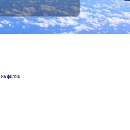
→
е на филма