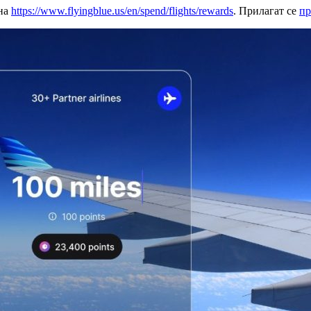
 на
https://www.flyingblue.us/en/spend/flights/rewards
. Прилагат се
пр