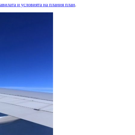
авилата и условията на плания план
.