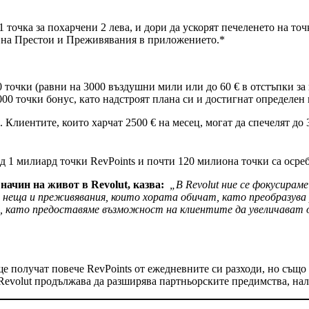
 точка за похарчени 2 лева, и дори да ускорят печеленето на точ
и на Престои и Преживявания в приложението.*
 точки (равни на 3000 въздушни мили или до 60 € в отстъпки за 
00 точки бонус, като надстроят плана си и достигнат определен 
. Клиентите, които харчат 2500 € на месец, могат да спечелят до
д 1 милиард точки RevPoints и почти 120 милиона точки са осреб
 начин на живот в Revolut, казва:
„В Revolut ние се фокусираме
 неща и преживявания, които хората обичат, като преобразува 
ки, като предоставяме възможност на клиентите да увеличават 
ще получат повече RevPoints от ежедневните си разходи, но също 
то Revolut продължава да разширява партньорските предимства, на