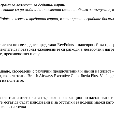
ограма за лоялност за дебитни карти.
вните си разходи и да отключат свят на облаги за пътуване, в
oints не изисква кредитна карта, което прави наградите достъ
иенти по света, днес представи RevPoints – паневропейска прогр
иентите да превърнат ежедневните си разходи в невероятни наг
е, преживявания и още.
яване, съобразени с различни предпочитания и начин на живот –
ключително British Airways Executive Club, Iberia Plus, Vueling 
 на полетите.
а значителни отстъпки за първокласно ваканционно настаняване 
 могат да бъдат използвани и за отстъпки за водещи марки като 
 спечелена точка.